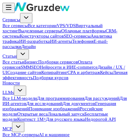
Сервисы
Все сервисы
Все категории
VPS/VDS
Виртуальный
хостинг
Выделенные серверы
Облачные платформы
CRM-
системы
Конструкторы сайтов
SEO-сервисы
Аналитика
трафика
ИИ-разработка
ИИ-агенты
Телефония
E-mail-
рассылки
Дизайн
Статьи
Все статьи
Бизнес
Подборки сервисов
Оплата
сервисов
SMM
SEO
Нейросети и ИИ
E-commerce
Дизайн / UX /
UI
Создание сайтов
Копирайтинг
CPA и арбитраж
Кейсы
Личная
эффективность
Подборки курсов
Новости
LLMs
Все LLM-модели
Для программирования
Для рассуждений
Для
ИИ-агентов
Для исследований
Для документов
Генерация
изображений
Понимание изображений
Российские
модели
Открытые веса
Локальный запуск
Бесплатные
модели
Контекст 1M+
Для русского языка
Недорогой API
MCP
Все MCP-серверы
AI и машинное