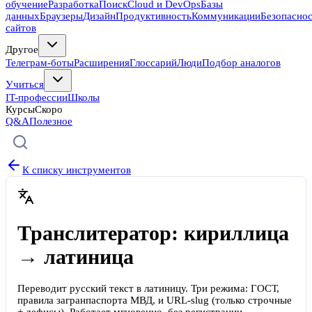
обучение
Разработка
Поиск
Cloud и DevOps
Базы
данных
Браузеры
Дизайн
Продуктивность
Коммуникации
Безопасно
сайтов
Другое
Телеграм-боты
Расширения
Глоссарий
Люди
Подбор аналогов
Учиться
IT-профессии
Школы
Курсы
Скоро
Q&A
Полезное
К списку инструментов
Транслитератор: кириллица
→ латиница
Переводит русский текст в латиницу. Три режима: ГОСТ,
правила загранпаспорта МВД, и URL-slug (только строчные