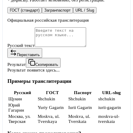
+ дефисы). Работает мгновенно, без регистрации.
ГОСТ (стандарт)
Загранпаспорт
URL / Slug
Официальная российская транслитерация
Русский текст
Переставить
Результат
Скопировать
Результат появится здесь...
Примеры транслитерации
Русский
ГОСТ
Паспорт
URL-slug
Щукин
Shchukin
Shchukin
shchukin
Юрий
Yuriy Gagarin
Iurii Gagarin
iurii-gagarin
Гагарин
Москва, ул.
Moskva, ul.
Moskva, ul.
moskva-ul-
Тверская
Tverskaya
Tverskaia
tverskaia