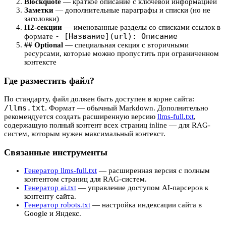
Blockquote
— краткое описание с ключевой информацией
Заметки
— дополнительные параграфы и списки (но не
заголовки)
H2-секции
— именованные разделы со списками ссылок в
- [Название](url): Описание
формате
## Optional
— специальная секция с вторичными
ресурсами, которые можно пропустить при ограниченном
контексте
Где разместить файл?
По стандарту, файл должен быть доступен в корне сайта:
/llms.txt
. Формат — обычный Markdown. Дополнительно
рекомендуется создать расширенную версию
llms-full.txt
,
содержащую полный контент всех страниц inline — для RAG-
систем, которым нужен максимальный контекст.
Связанные инструменты
Генератор llms-full.txt
— расширенная версия с полным
контентом страниц для RAG-систем.
Генератор ai.txt
— управление доступом AI-парсеров к
контенту сайта.
Генератор robots.txt
— настройка индексации сайта в
Google и Яндекс.