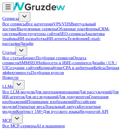
Сервисы
Все сервисы
Все категории
VPS/VDS
Виртуальный
хостинг
Выделенные серверы
Облачные платформы
CRM-
системы
Конструкторы сайтов
SEO-сервисы
Аналитика
трафика
ИИ-разработка
ИИ-агенты
Телефония
E-mail-
рассылки
Дизайн
Статьи
Все статьи
Бизнес
Подборки сервисов
Оплата
сервисов
SMM
SEO
Нейросети и ИИ
E-commerce
Дизайн / UX /
UI
Создание сайтов
Копирайтинг
CPA и арбитраж
Кейсы
Личная
эффективность
Подборки курсов
Новости
LLMs
Все LLM-модели
Для программирования
Для рассуждений
Для
ИИ-агентов
Для исследований
Для документов
Генерация
изображений
Понимание изображений
Российские
модели
Открытые веса
Локальный запуск
Бесплатные
модели
Контекст 1M+
Для русского языка
Недорогой API
MCP
Все MCP-серверы
AI и машинное