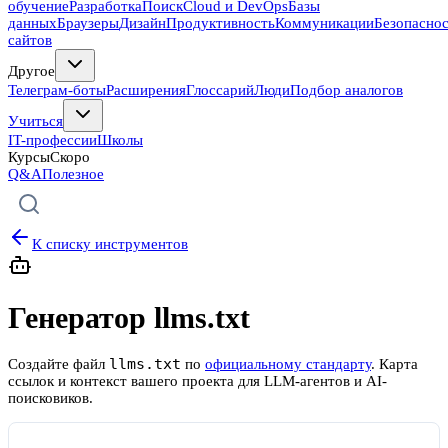
обучение
Разработка
Поиск
Cloud и DevOps
Базы
данных
Браузеры
Дизайн
Продуктивность
Коммуникации
Безопасно
сайтов
Другое
Телеграм-боты
Расширения
Глоссарий
Люди
Подбор аналогов
Учиться
IT-профессии
Школы
Курсы
Скоро
Q&A
Полезное
К списку инструментов
Генератор llms.txt
llms.txt
Создайте файл
по
официальному стандарту
. Карта
ссылок и контекст вашего проекта для LLM-агентов и AI-
поисковиков.