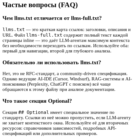
Частые вопросы (FAQ)
Чем llms.txt отличается от llms-full.txt?
llms.txt
— это краткая карта ссылок: заголовки, описания и
llms-full.txt
URL. Файл
содержит полный текст каждой
страницы inline — это даёт LLM-агентам максимум контекста
без необходимости переходить по ссылкам. Используйте оба:
первый для навигации, второй для глубокого анализа.
Обязательно ли использовать llms.txt?
Нет, это не RFC-стандарт, а community-driven спецификация.
Однако ведущие AI-IDE (Cursor, Windsurf), RAG-системы и AI-
поисковики (Perplexity, ChatGPT с поиском) всё чаще
обращаются к этому файлу при анализе документации.
Что такое секция Optional?
## Optional
Секция
имеет специальное значение по
стандарту. Ссылки из неё можно пропустить, если LLM-агенту
не хватает контекстного окна. Используйте её для вторичных
ресурсов: справочников зависимостей, подробных API-
спецификаций или дополнительных примеров.