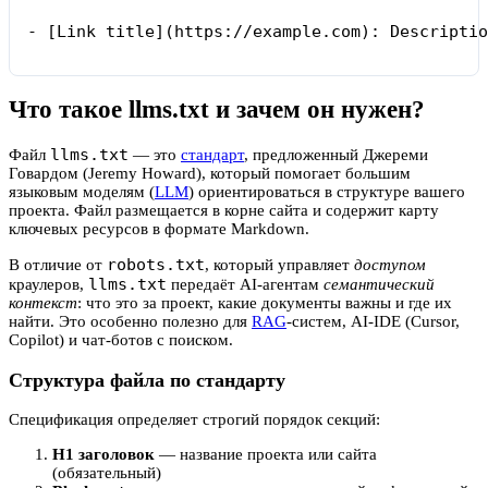
- [Link title](https://example.com): Descriptio
Что такое llms.txt и зачем он нужен?
llms.txt
Файл
— это
стандарт
, предложенный Джереми
Говардом (Jeremy Howard), который помогает большим
языковым моделям (
LLM
) ориентироваться в структуре вашего
проекта. Файл размещается в корне сайта и содержит карту
ключевых ресурсов в формате Markdown.
robots.txt
В отличие от
, который управляет
доступом
llms.txt
краулеров,
передаёт AI-агентам
семантический
контекст
: что это за проект, какие документы важны и где их
найти. Это особенно полезно для
RAG
-систем, AI-IDE (Cursor,
Copilot) и чат-ботов с поиском.
Структура файла по стандарту
Спецификация определяет строгий порядок секций:
H1 заголовок
— название проекта или сайта
(обязательный)