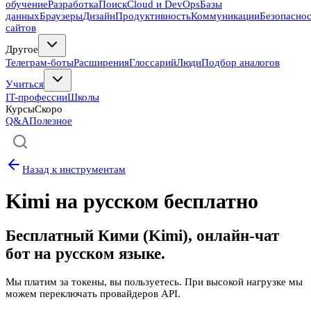
обучение
Разработка
Поиск
Cloud и DevOps
Базы
данных
Браузеры
Дизайн
Продуктивность
Коммуникации
Безопасно
сайтов
Другое
Телеграм-боты
Расширения
Глоссарий
Люди
Подбор аналогов
Учиться
IT-профессии
Школы
Курсы
Скоро
Q&A
Полезное
Назад к инструментам
Kimi на русском бесплатно
Бесплатный Кими (Kimi), онлайн-чат
бот на русском языке.
Мы платим за токены, вы пользуетесь. При высокой нагрузке мы
можем переключать провайдеров API.