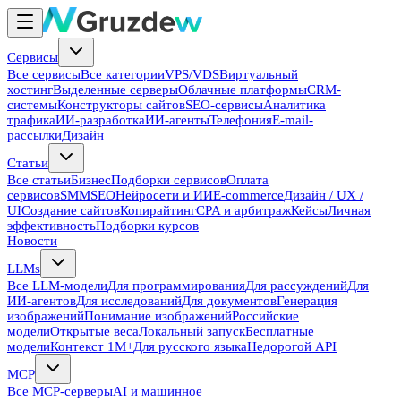
Сервисы
Все сервисы
Все категории
VPS/VDS
Виртуальный
хостинг
Выделенные серверы
Облачные платформы
CRM-
системы
Конструкторы сайтов
SEO-сервисы
Аналитика
трафика
ИИ-разработка
ИИ-агенты
Телефония
E-mail-
рассылки
Дизайн
Статьи
Все статьи
Бизнес
Подборки сервисов
Оплата
сервисов
SMM
SEO
Нейросети и ИИ
E-commerce
Дизайн / UX /
UI
Создание сайтов
Копирайтинг
CPA и арбитраж
Кейсы
Личная
эффективность
Подборки курсов
Новости
LLMs
Все LLM-модели
Для программирования
Для рассуждений
Для
ИИ-агентов
Для исследований
Для документов
Генерация
изображений
Понимание изображений
Российские
модели
Открытые веса
Локальный запуск
Бесплатные
модели
Контекст 1M+
Для русского языка
Недорогой API
MCP
Все MCP-серверы
AI и машинное