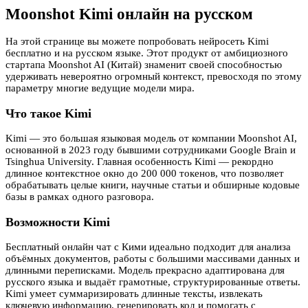
Moonshot Kimi онлайн на русском
На этой странице вы можете попробовать нейросеть Kimi
бесплатно и на русском языке. Этот продукт от амбициозного
стартапа Moonshot AI (Китай) знаменит своей способностью
удерживать невероятно огромный контекст, превосходя по этому
параметру многие ведущие модели мира.
Что такое Kimi
Kimi — это большая языковая модель от компании Moonshot AI,
основанной в 2023 году бывшими сотрудниками Google Brain и
Tsinghua University. Главная особенность Kimi — рекордно
длинное контекстное окно до 200 000 токенов, что позволяет
обрабатывать целые книги, научные статьи и обширные кодовые
базы в рамках одного разговора.
Возможности Kimi
Бесплатный онлайн чат с Кими идеально подходит для анализа
объёмных документов, работы с большими массивами данных и
длинными переписками. Модель прекрасно адаптирована для
русского языка и выдаёт грамотные, структурированные ответы.
Kimi умеет суммаризировать длинные тексты, извлекать
ключевую информацию, генерировать код и помогать с