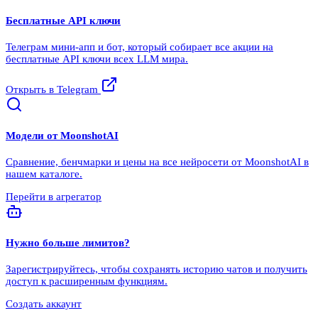
Бесплатные API ключи
Телеграм мини-апп и бот, который собирает все акции на
бесплатные API ключи всех LLM мира.
Открыть в Telegram
Модели от
MoonshotAI
Сравнение, бенчмарки и цены на все нейросети от
MoonshotAI
в
нашем каталоге.
Перейти в агрегатор
Нужно больше лимитов?
Зарегистрируйтесь, чтобы сохранять историю чатов и получить
доступ к расширенным функциям.
Создать аккаунт