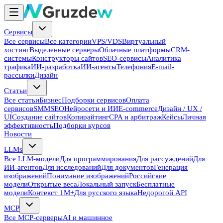
Сервисы
Все сервисы
Все категории
VPS/VDS
Виртуальный
хостинг
Выделенные серверы
Облачные платформы
CRM-
системы
Конструкторы сайтов
SEO-сервисы
Аналитика
трафика
ИИ-разработка
ИИ-агенты
Телефония
E-mail-
рассылки
Дизайн
Статьи
Все статьи
Бизнес
Подборки сервисов
Оплата
сервисов
SMM
SEO
Нейросети и ИИ
E-commerce
Дизайн / UX /
UI
Создание сайтов
Копирайтинг
CPA и арбитраж
Кейсы
Личная
эффективность
Подборки курсов
Новости
LLMs
Все LLM-модели
Для программирования
Для рассуждений
Для
ИИ-агентов
Для исследований
Для документов
Генерация
изображений
Понимание изображений
Российские
модели
Открытые веса
Локальный запуск
Бесплатные
модели
Контекст 1M+
Для русского языка
Недорогой API
MCP
Все MCP-серверы
AI и машинное