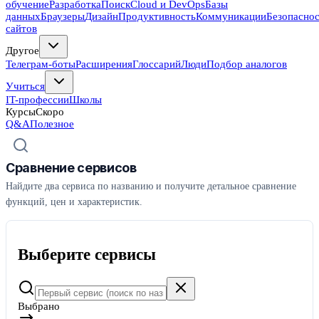
обучение
Разработка
Поиск
Cloud и DevOps
Базы
данных
Браузеры
Дизайн
Продуктивность
Коммуникации
Безопасно
сайтов
Другое
Телеграм-боты
Расширения
Глоссарий
Люди
Подбор аналогов
Учиться
IT-профессии
Школы
Курсы
Скоро
Q&A
Полезное
Сравнение сервисов
Найдите два сервиса по названию и получите детальное сравнение
функций, цен и характеристик.
Выберите сервисы
Выбрано