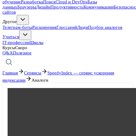
обучение
Разработка
Поиск
Cloud и DevOps
Базы
данных
Браузеры
Дизайн
Продуктивность
Коммуникации
Безопасно
сайтов
Другое
Телеграм-боты
Расширения
Глоссарий
Люди
Подбор аналогов
Учиться
IT-профессии
Школы
Курсы
Скоро
Q&A
Полезное
Главная
Сервисы
SpeedyIndex — сервис ускорения
индексации
Аналоги