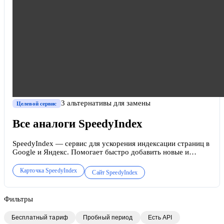
3
альтернативы
для замены
Целевой сервис
Все аналоги
SpeedyIndex
SpeedyIndex — сервис для ускорения индексации страниц в
Google и Яндекс. Помогает быстро добавить новые и
обновлённые страницы в поисковый индекс, что критически
важно для SEO.
Карточка
SpeedyIndex
Сайт
SpeedyIndex
Фильтры
Бесплатный тариф
Пробный период
Есть API