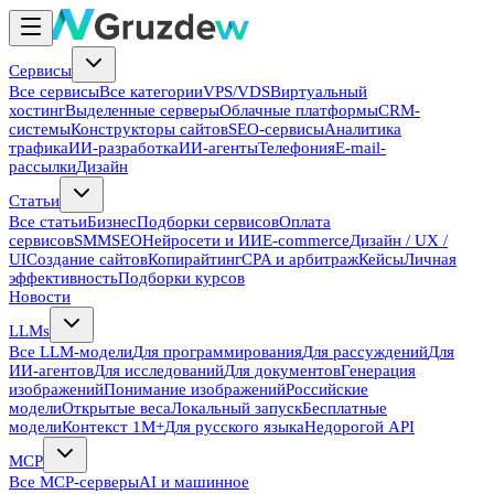
Сервисы
Все сервисы
Все категории
VPS/VDS
Виртуальный
хостинг
Выделенные серверы
Облачные платформы
CRM-
системы
Конструкторы сайтов
SEO-сервисы
Аналитика
трафика
ИИ-разработка
ИИ-агенты
Телефония
E-mail-
рассылки
Дизайн
Статьи
Все статьи
Бизнес
Подборки сервисов
Оплата
сервисов
SMM
SEO
Нейросети и ИИ
E-commerce
Дизайн / UX /
UI
Создание сайтов
Копирайтинг
CPA и арбитраж
Кейсы
Личная
эффективность
Подборки курсов
Новости
LLMs
Все LLM-модели
Для программирования
Для рассуждений
Для
ИИ-агентов
Для исследований
Для документов
Генерация
изображений
Понимание изображений
Российские
модели
Открытые веса
Локальный запуск
Бесплатные
модели
Контекст 1M+
Для русского языка
Недорогой API
MCP
Все MCP-серверы
AI и машинное