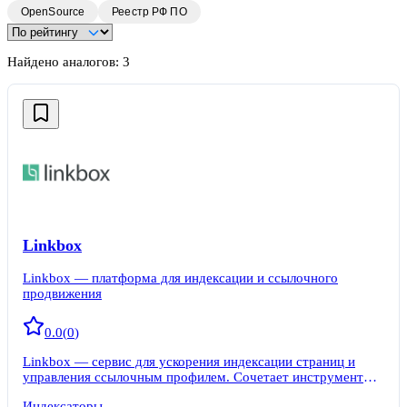
OpenSource
Реестр РФ ПО
Найдено аналогов:
3
Linkbox
Linkbox — платформа для индексации и ссылочного
продвижения
0.0
(
0
)
Linkbox — сервис для ускорения индексации страниц и
управления ссылочным профилем. Сочетает инструменты
индексации с возможностями линкбилдинга для
Индексаторы