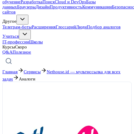
обучение
Разработка
Поиск
Cloud и DevOps
Базы
данных
Браузеры
Дизайн
Продуктивность
Коммуникации
Безопасно
сайтов
Другое
Телеграм-боты
Расширения
Глоссарий
Люди
Подбор аналогов
Учиться
IT-профессии
Школы
Курсы
Скоро
Q&A
Полезное
Главная
Сервисы
Nethouse.id — мультиссылка для всех
задач
Аналоги