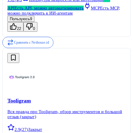
обзор функционала. Вы наверняка найдете в «БМБЕ»
инструменты, которые будут вам полезны.
API
Есть API, можно автоматизировать
MCP
Есть MCP,
можно подключить к ИИ-агентам
Пользуюсь
9
22
0
Сравнить с
Nethouse.id
Tooligram
Вся правда про Tooligram, обзор инструментов и большой
отзыв (закрыт)
2.9
(
27
)
Закрыт