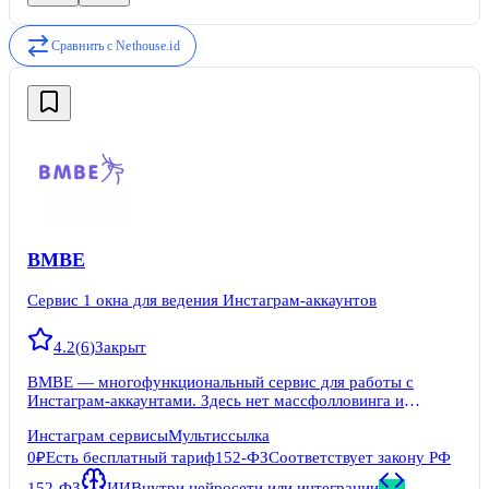
Сравнить с
Nethouse.id
BMBE
Сервис 1 окна для ведения Инстаграм-аккаунтов
4.2
(
6
)
Закрыт
BMBE — многофункциональный сервис для работы с
Инстаграм-аккаунтами. Здесь нет массфолловинга и
масслайкинга. Но есть множество инструмента для
Инстаграм сервисы
Мультиссылка
оформления и ведения профиля, взаимодействии с
блогерами и проведения конкурсов. Если вы работаете с
0₽
Есть бесплатный тариф
152-ФЗ
Соответствует закону РФ
белыми механиками в Instagram, просто посмотрите наш
152-ФЗ
ИИ
Внутри нейросети или интеграции