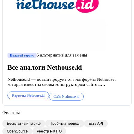
6
альтернатив
для замены
Целевой сервис
Все аналоги
Nethouse.id
Nethouse.id — новый продукт от платформы Nethouse,
которая известна своим конструктором сайтов,
регистратором доменов, а также сервисами для продажи
онлайн-курсов и билетов на события. Nethouse.id — сервис
Карточка
Nethouse.id
Сайт
Nethouse.id
для размещения мультиссылки в профиле Instagram. Вы
можете разместить свои контакты, создать визитку с QR-
кодом и составить перечень своих курсов, событий и
Фильтры
других товаров.
Бесплатный тариф
Пробный период
Есть API
OpenSource
Реестр РФ ПО