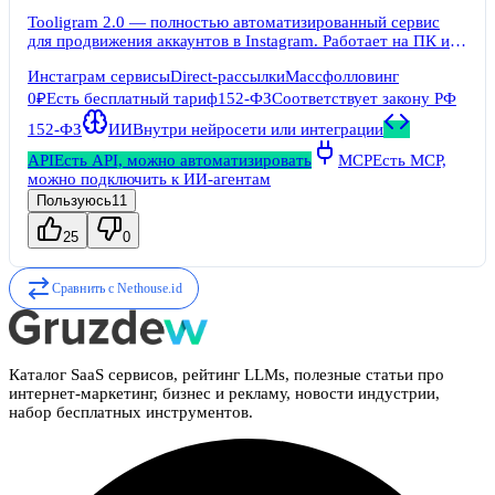
Tooligram 2.0 — полностью автоматизированный сервис
для продвижения аккаунтов в Instagram. Работает на ПК и
со смартфона. Функционал — автоматические лайки,
Инстаграм сервисы
Direct-рассылки
Массфолловинг
комментарии, подписки пользователям по хештегам,
геолокации и другим параметрам. Рассылка сообщений в
0₽
Есть бесплатный тариф
152-ФЗ
Соответствует закону РФ
Директ, аналитика, автопостинг. Отслеживает комментарии
152-ФЗ
ИИ
Внутри нейросети или интеграции
подписчиков, отвечает заранее подготовленными
шаблонами.
API
Есть API, можно автоматизировать
MCP
Есть MCP,
можно подключить к ИИ-агентам
Пользуюсь
11
25
0
Сравнить с
Nethouse.id
Каталог SaaS сервисов, рейтинг LLMs, полезные статьи про
интернет-маркетинг, бизнес и рекламу, новости индустрии,
набор бесплатных инструментов.