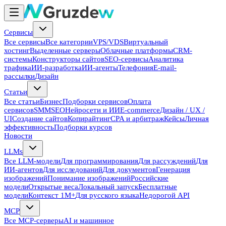
Сервисы
Все сервисы
Все категории
VPS/VDS
Виртуальный
хостинг
Выделенные серверы
Облачные платформы
CRM-
системы
Конструкторы сайтов
SEO-сервисы
Аналитика
трафика
ИИ-разработка
ИИ-агенты
Телефония
E-mail-
рассылки
Дизайн
Статьи
Все статьи
Бизнес
Подборки сервисов
Оплата
сервисов
SMM
SEO
Нейросети и ИИ
E-commerce
Дизайн / UX /
UI
Создание сайтов
Копирайтинг
CPA и арбитраж
Кейсы
Личная
эффективность
Подборки курсов
Новости
LLMs
Все LLM-модели
Для программирования
Для рассуждений
Для
ИИ-агентов
Для исследований
Для документов
Генерация
изображений
Понимание изображений
Российские
модели
Открытые веса
Локальный запуск
Бесплатные
модели
Контекст 1M+
Для русского языка
Недорогой API
MCP
Все MCP-серверы
AI и машинное