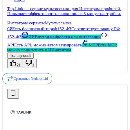
Tap.Link — сервис мультиссылки для Инстаграм-профилей.
Повышает эффективность шапки после 5 минут настройки.
Инстаграм сервисы
Мультиссылка
0₽
Есть бесплатный тариф
152-ФЗ
Соответствует закону РФ
152-ФЗ
ИИ
Внутри нейросети или интеграции
API
Есть API, можно автоматизировать
MCP
Есть MCP,
можно подключить к ИИ-агентам
Пользуюсь
9
21
1
Сравнить с
Nethouse.id