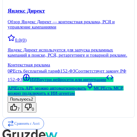
Яндекс Директ
Обзор Яндекс Директ — контекстная реклама, РСЯ и
управление кампаниями
0.0
(
0
)
Яндекс Директ используется для запуска рекламных
кампаний в поиске, РСЯ, ретаргетинге и товарной рекламе.
Контекстная реклама
0₽
Есть бесплатный тариф
152-ФЗ
Соответствует закону РФ
152-ФЗ
ИИ
Внутри нейросети или интеграции
API
Есть API, можно автоматизировать
MCP
Есть MCP,
можно подключить к ИИ-агентам
Пользуюсь
2
7
0
Сравнить с
Aori