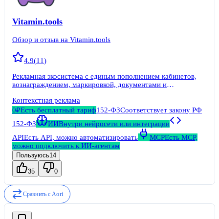
Vitamin.tools
Обзор и отзыв на Vitamin.tools
4.9
(
11
)
Рекламная экосистема с единым пополнением кабинетов,
вознаграждением, маркировкой, документами и
инструментами оптимизации кампаний.
Контекстная реклама
0₽
Есть бесплатный тариф
152-ФЗ
Соответствует закону РФ
152-ФЗ
ИИ
Внутри нейросети или интеграции
API
Есть API, можно автоматизировать
MCP
Есть MCP,
можно подключить к ИИ-агентам
Пользуюсь
14
35
0
Сравнить с
Aori