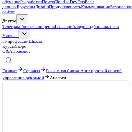
обучение
Разработка
Поиск
Cloud и DevOps
Базы
данных
Браузеры
Дизайн
Продуктивность
Коммуникации
Безопасно
сайтов
Другое
Телеграм-боты
Расширения
Глоссарий
Люди
Подбор аналогов
Учиться
IT-профессии
Школы
Курсы
Скоро
Q&A
Полезное
Главная
Сервисы
Рекламная биржа Aori: простой способ
управления рекламой
Аналоги