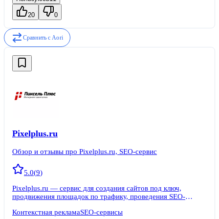
20
0
Сравнить с
Aori
Pixelplus.ru
Обзор и отзывы про Pixelplus.ru, SEO-сервис
5.0
(
9
)
Pixelplus.ru — сервис для создания сайтов под ключ,
продвижения площадок по трафику, проведения SEO-
оптимизации. Подойдет для тех, кто хочет создать сайт и
Контекстная реклама
SEO-сервисы
заняться его продвижением. Основные услуги сервиса —