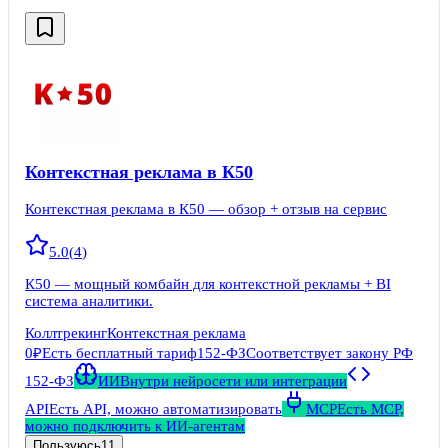
Контекстная реклама в К50
Контекстная реклама в К50 — обзор + отзыв на сервис
5.0
(
4
)
К50 — мощный комбайн для контекстной рекламы + BI
система аналитики.
Коллтрекинг
Контекстная реклама
0₽
Есть бесплатный тариф
152-ФЗ
Соответствует закону РФ
152-ФЗ
ИИ
Внутри нейросети или интеграции
API
Есть API, можно автоматизировать
MCP
Есть MCP,
можно подключить к ИИ-агентам
Пользуюсь
11