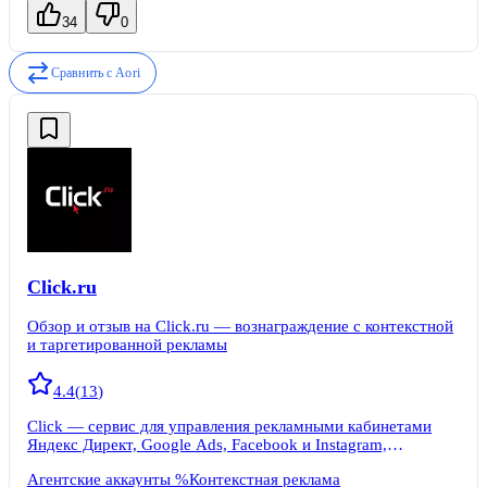
34
0
Сравнить с
Aori
Click.ru
Обзор и отзыв на Click.ru — вознаграждение с контекстной
и таргетированной рекламы
4.4
(
13
)
Click — сервис для управления рекламными кабинетами
Яндекс Директ, Google Ads, Facebook и Instagram,
Вконтакте. Одна из крутейших фишек сервиса —
Агентские аккаунты %
Контекстная реклама
вознаграждение с оборота. Вы можете возвращать до 18%