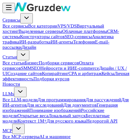
Сервисы
Все сервисы
Все категории
VPS/VDS
Виртуальный
хостинг
Выделенные серверы
Облачные платформы
CRM-
системы
Конструкторы сайтов
SEO-сервисы
Аналитика
трафика
ИИ-разработка
ИИ-агенты
Телефония
E-mail-
рассылки
Дизайн
Статьи
Все статьи
Бизнес
Подборки сервисов
Оплата
сервисов
SMM
SEO
Нейросети и ИИ
E-commerce
Дизайн / UX /
UI
Создание сайтов
Копирайтинг
CPA и арбитраж
Кейсы
Личная
эффективность
Подборки курсов
Новости
LLMs
Все LLM-модели
Для программирования
Для рассуждений
Для
ИИ-агентов
Для исследований
Для документов
Генерация
изображений
Понимание изображений
Российские
модели
Открытые веса
Локальный запуск
Бесплатные
модели
Контекст 1M+
Для русского языка
Недорогой API
MCP
Все MCP-серверы
AI и машинное