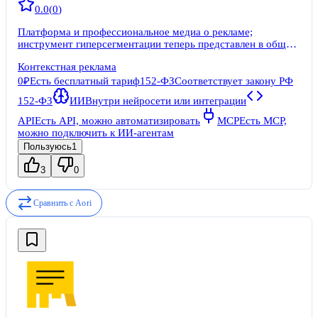
0.0
(
0
)
Платформа и профессиональное медиа о рекламе;
инструмент гиперсегментации теперь представлен в общей
экосистеме Vitamin.tools вместе с LPgenerator.
Контекстная реклама
0₽
Есть бесплатный тариф
152-ФЗ
Соответствует закону РФ
152-ФЗ
ИИ
Внутри нейросети или интеграции
API
Есть API, можно автоматизировать
MCP
Есть MCP,
можно подключить к ИИ-агентам
Пользуюсь
1
3
0
Сравнить с
Aori