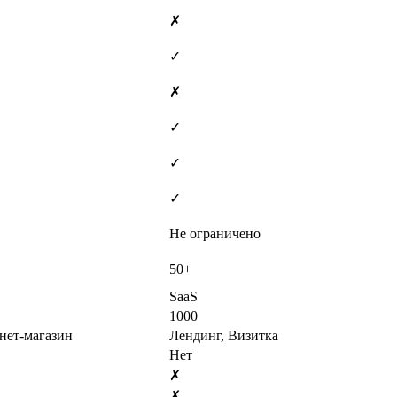
✗
✓
✗
✓
✓
✓
Не ограничено
50+
SaaS
1000
нет-магазин
Лендинг, Визитка
Нет
✗
✗