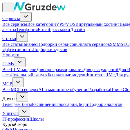
Сервисы
Все сервисы
Все категории
VPS/VDS
Виртуальный хостинг
Выде
агенты
Телефония
E-mail-рассылки
Дизайн
Статьи
Все статьи
Бизнес
Подборки сервисов
Оплата сервисов
SMM
SEO
эффективность
Подборки курсов
Новости
LLMs
Все LLM-модели
Для программирования
Для рассуждений
Для И
веса
Локальный запуск
Бесплатные модели
Контекст 1M+
Для ру
MCP
Все MCP-серверы
AI и машинное обучение
Разработка
Поиск
Clo
Другое
Телеграм-боты
Расширения
Глоссарий
Люди
Подбор аналогов
Учиться
IT-профессии
Школы
Курсы
Скоро
Q&A
Полезное