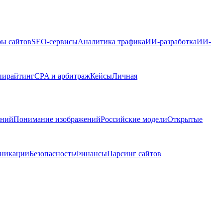
ры сайтов
SEO-сервисы
Аналитика трафика
ИИ-разработка
ИИ-
пирайтинг
CPA и арбитраж
Кейсы
Личная
ений
Понимание изображений
Российские модели
Открытые
никации
Безопасность
Финансы
Парсинг сайтов