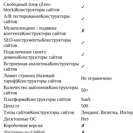
Свободный блок (Zero-
✓
block)
Конструкторы сайтов
A/B тестирование
Конструкторы
✓
сайтов
Мультилендинг / подмена
✗
контента
Конструкторы сайтов
SEO-инструменты
Конструкторы
✓
сайтов
Подключение своего
✓
домена
Конструкторы сайтов
Встроенная аналитика
Конструкторы
✓
сайтов
Лимит страниц (базовый
Не ограничено
тариф)
Конструкторы сайтов
Количество шаблонов
Конструкторы
50+
сайтов
Платформа
Конструкторы сайтов
SaaS
Цена от
500
Типы сайтов
Конструкторы сайтов
Лендинг, Визитка, Интер
Десктопные ОС
Нет
Коробочная версия
✗
Доступно на GitHub
✗