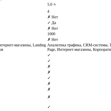
5.0 ⭐
4
✗ Нет
✓ Да
✗ Нет
1000
✗ Нет
нтернет-магазины, Landing
Аналитика трафика, CRM-системы, Т
ов
Page, Интернет-магазины, Корпорат
✓
✓
✗
✗
✓
✗
✗
✗
✓