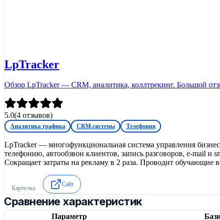
LpTracker
Обзор LpTracker — CRM, аналитика, коллтрекинг. Большой отз
5.0
(
4
отзывов)
Аналитика трафика
CRM-системы
Телефония
LpTracker — многофункциональная система управления бизнесом
телефонию, автообзвон клиентов, запись разговоров, е-mail и s
Сокращает затраты на рекламу в 2 раза. Проводит обучающие в
Сайт
Карточка
Сравнение характеристик
Параметр
Бази