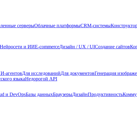
ленные серверы
Облачные платформы
CRM-системы
Конструкто
Нейросети и ИИ
E-commerce
Дизайн / UX / UI
Создание сайтов
Ко
И-агентов
Для исследований
Для документов
Генерация изображ
сского языка
Недорогой API
ud и DevOps
Базы данных
Браузеры
Дизайн
Продуктивность
Комму