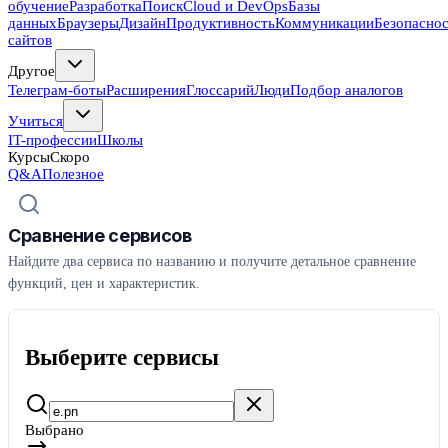
обучение
Разработка
Поиск
Cloud и DevOps
Базы
данных
Браузеры
Дизайн
Продуктивность
Коммуникации
Безопасно
сайтов
Другое
Телеграм-боты
Расширения
Глоссарий
Люди
Подбор аналогов
Учиться
IT-профессии
Школы
Курсы
Скоро
Q&A
Полезное
Сравнение сервисов
Найдите два сервиса по названию и получите детальное сравнение
функций, цен и характеристик.
Выберите сервисы
Выбрано