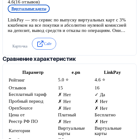
4.6
(
16
отзывов)
Виртуальные карты
LinkPay — это сервис по выпуску виртуальных карт с 3%
кэшбеком на все покупки и абсолютно нулевой комиссией
на депозит, вывод средств и отказы по операциям. Они
предлагают карты для онлайн-рекламы, такой как Facebook
Ads, Google Ads, Bing ads и других, а также для обычных
Сайт
покупок (подписки на AI, покупки на Amazon,
Карточка
корпоративные покупки, такие как билеты на самолет или
бронирование отелей), причем пока у них есть только
Сравнение характеристик
долларовые варианты. Хотя есть несколько ключевых
функций, которые отличают их от других подобных
Параметр
e.pn
LinkPay
сервисов на рынке.
5.0 ⭐
4.6 ⭐
Рейтинг
Отзывов
15
16
Бесплатный тариф
✗ Нет
✓ Да
Пробный период
✗ Нет
✗ Нет
OpenSource
✗ Нет
✗ Нет
Цена от
Платный
Бесплатно
Реестр РФ ПО
✗ Нет
✗ Нет
Виртуальные
Виртуальные
Категории
карты
карты