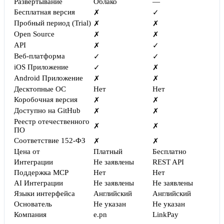
Развёртывание
Облако
—
Бесплатная версия
✗
✓
Пробный период (Trial)
✗
✗
Open Source
✗
✗
API
✗
✓
Веб-платформа
✓
✓
iOS Приложение
✓
✗
Android Приложение
✗
✗
Десктопные ОС
Нет
Нет
Коробочная версия
✗
✗
Доступно на GitHub
✗
✗
Реестр отечественного
✗
✗
ПО
Соответствие 152-ФЗ
✗
✗
Цена от
Платный
Бесплатно
Интеграции
Не заявлены
REST API
Поддержка MCP
Нет
Нет
AI Интеграции
Не заявлены
Не заявлены
Языки интерфейса
Английский
Английский
Основатель
Не указан
Не указан
Компания
e.pn
LinkPay