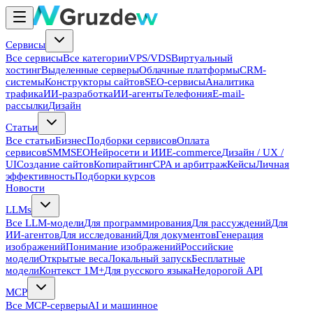
Сервисы
Все сервисы
Все категории
VPS/VDS
Виртуальный
хостинг
Выделенные серверы
Облачные платформы
CRM-
системы
Конструкторы сайтов
SEO-сервисы
Аналитика
трафика
ИИ-разработка
ИИ-агенты
Телефония
E-mail-
рассылки
Дизайн
Статьи
Все статьи
Бизнес
Подборки сервисов
Оплата
сервисов
SMM
SEO
Нейросети и ИИ
E-commerce
Дизайн / UX /
UI
Создание сайтов
Копирайтинг
CPA и арбитраж
Кейсы
Личная
эффективность
Подборки курсов
Новости
LLMs
Все LLM-модели
Для программирования
Для рассуждений
Для
ИИ-агентов
Для исследований
Для документов
Генерация
изображений
Понимание изображений
Российские
модели
Открытые веса
Локальный запуск
Бесплатные
модели
Контекст 1M+
Для русского языка
Недорогой API
MCP
Все MCP-серверы
AI и машинное