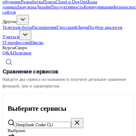
обучение
Разработка
Поиск
Cloud и DevOps
Базы
данных
Браузеры
Дизайн
Продуктивность
Коммуникации
Безопасно
сайтов
Другое
Телеграм-боты
Расширения
Глоссарий
Люди
Подбор аналогов
Учиться
IT-профессии
Школы
Курсы
Скоро
Q&A
Полезное
Сравнение сервисов
Найдите два сервиса по названию и получите детальное сравнение
функций, цен и характеристик.
Выберите сервисы
Выбрано