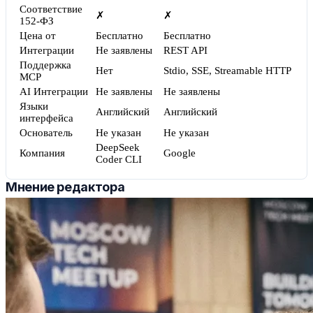
Соответствие
✗
✗
152-ФЗ
Цена от
Бесплатно
Бесплатно
Интеграции
Не заявлены
REST API
Поддержка
Нет
Stdio, SSE, Streamable HTTP
MCP
AI Интеграции
Не заявлены
Не заявлены
Языки
Английский
Английский
интерфейса
Основатель
Не указан
Не указан
DeepSeek
Компания
Google
Coder CLI
Мнение редактора