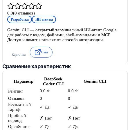
0.0
(
0
отзывов)
Разработка
ИИ-агенты
Gemini CLI — открытый терминальный ИИ-агент Google
для работы с кодом, файлами, shell-командами и MCP.
Доступ и лимиты зависят от способа авторизации.
Сайт
Карточка
Сравнение характеристик
DeepSeek
Параметр
Gemini CLI
Coder CLI
0.0 ⭐
0.0 ⭐
Рейтинг
Отзывов
0
0
Бесплатный
✓ Да
✓ Да
тариф
Пробный
✗ Нет
✗ Нет
период
OpenSource
✓ Да
✓ Да