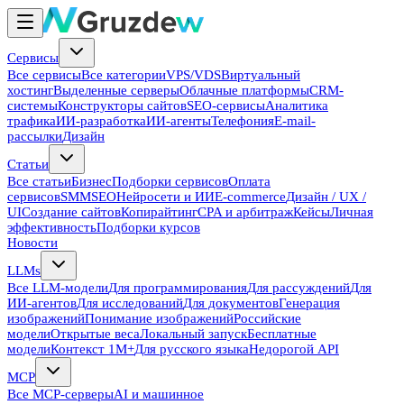
Сервисы
Все сервисы
Все категории
VPS/VDS
Виртуальный
хостинг
Выделенные серверы
Облачные платформы
CRM-
системы
Конструкторы сайтов
SEO-сервисы
Аналитика
трафика
ИИ-разработка
ИИ-агенты
Телефония
E-mail-
рассылки
Дизайн
Статьи
Все статьи
Бизнес
Подборки сервисов
Оплата
сервисов
SMM
SEO
Нейросети и ИИ
E-commerce
Дизайн / UX /
UI
Создание сайтов
Копирайтинг
CPA и арбитраж
Кейсы
Личная
эффективность
Подборки курсов
Новости
LLMs
Все LLM-модели
Для программирования
Для рассуждений
Для
ИИ-агентов
Для исследований
Для документов
Генерация
изображений
Понимание изображений
Российские
модели
Открытые веса
Локальный запуск
Бесплатные
модели
Контекст 1M+
Для русского языка
Недорогой API
MCP
Все MCP-серверы
AI и машинное