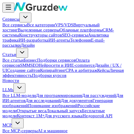
Сервисы
Все сервисы
Все категории
VPS/VDS
Виртуальный
хостинг
Выделенные серверы
Облачные платформы
CRM-
системы
Конструкторы сайтов
SEO-сервисы
Аналитика
трафика
ИИ-разработка
ИИ-агенты
Телефония
E-mail-
рассылки
Дизайн
Статьи
Все статьи
Бизнес
Подборки сервисов
Оплата
сервисов
SMM
SEO
Нейросети и ИИ
E-commerce
Дизайн / UX /
UI
Создание сайтов
Копирайтинг
CPA и арбитраж
Кейсы
Личная
эффективность
Подборки курсов
Новости
LLMs
Все LLM-модели
Для программирования
Для рассуждений
Для
ИИ-агентов
Для исследований
Для документов
Генерация
изображений
Понимание изображений
Российские
модели
Открытые веса
Локальный запуск
Бесплатные
модели
Контекст 1M+
Для русского языка
Недорогой API
MCP
Все MCP-серверы
AI и машинное