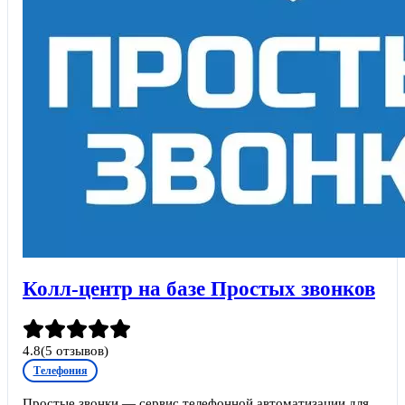
Колл-центр на базе Простых звонков
4.8
(
5
отзывов)
Телефония
Простые звонки — сервис телефонной автоматизации для