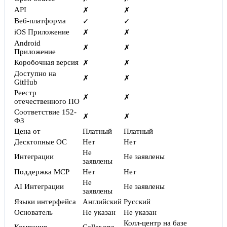
API
✗
✗
Веб-платформа
✓
✓
iOS Приложение
✗
✗
Android
✗
✗
Приложение
Коробочная версия
✗
✗
Доступно на
✗
✗
GitHub
Реестр
✗
✗
отечественного ПО
Соответствие 152-
✗
✗
ФЗ
Цена от
Платный
Платный
Десктопные ОС
Нет
Нет
Не
Интеграции
Не заявлены
заявлены
Поддержка MCP
Нет
Нет
Не
AI Интеграции
Не заявлены
заявлены
Языки интерфейса
Английский
Русский
Основатель
Не указан
Не указан
Колл-центр на базе