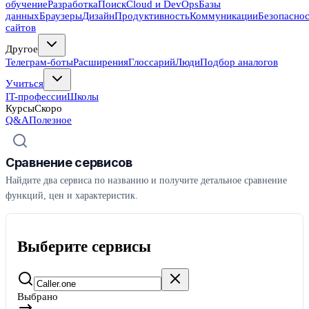
обучение
Разработка
Поиск
Cloud и DevOps
Базы
данных
Браузеры
Дизайн
Продуктивность
Коммуникации
Безопасно
сайтов
Другое
Телеграм-боты
Расширения
Глоссарий
Люди
Подбор аналогов
Учиться
IT-профессии
Школы
Курсы
Скоро
Q&A
Полезное
Сравнение сервисов
Найдите два сервиса по названию и получите детальное сравнение
функций, цен и характеристик.
Выберите сервисы
Выбрано