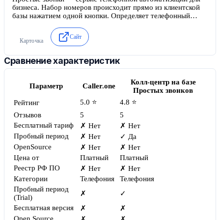
бизнеса. Набор номеров происходит прямо из клиентской
базы нажатием одной кнопки. Определяет телефонный
номер постоянного клиента и переводит звонок на
закрепленного за ним менеджера без внутренних кодов и
Сайт
прослушивания голосового меню. Хранит историю всех
Карточка
звонков прямо в карточке клиента.
Сравнение характеристик
Колл-центр на базе
Параметр
Caller.one
Простых звонков
5.0 ⭐
4.8 ⭐
Рейтинг
Отзывов
5
5
Бесплатный тариф
✗ Нет
✗ Нет
Пробный период
✗ Нет
✓ Да
OpenSource
✗ Нет
✗ Нет
Цена от
Платный
Платный
Реестр РФ ПО
✗ Нет
✗ Нет
Категории
Телефония
Телефония
Пробный период
✗
✓
(Trial)
Бесплатная версия
✗
✗
Open Source
✗
✗