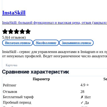
InstaSkill
InstaSkill: большой функционал и высокая цена, отзыв (закрылс
5.0
(
4
отзывов)
Инстаграм сервисы
Массфолловинг
Закрывшиеся сервисы
InstaSkill - сервис для управления аккаунтами в Instagram и
от ненужных профилей. Ведет неограниченное число аккаунтов
Карточка
Сравнение характеристик
Параметр
So
4.9 ⭐
Рейтинг
Отзывов
28
Бесплатный тариф
✗ Нет
Пробный период
✓ Да