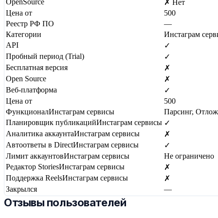
OpenSource
✗ Нет
Цена от
500
Реестр РФ ПО
—
Категории
Инстаграм серв
API
✓
Пробный период (Trial)
✓
Бесплатная версия
✗
Open Source
✗
Веб-платформа
✓
Цена от
500
Функционал
Инстаграм сервисы
Парсинг, Отло
Планировщик публикаций
Инстаграм сервисы
✓
Аналитика аккаунта
Инстаграм сервисы
✗
Автоответы в Direct
Инстаграм сервисы
✓
Лимит аккаунтов
Инстаграм сервисы
Не ограничено
Редактор Stories
Инстаграм сервисы
✗
Поддержка Reels
Инстаграм сервисы
✗
Закрылся
—
Отзывы пользователей