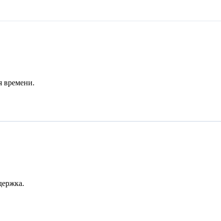
я времени.
держка.