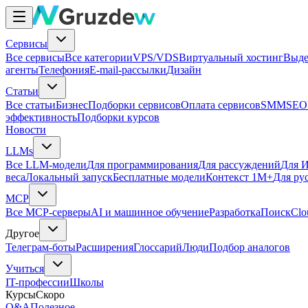
Сервисы
Все сервисы
Все категории
VPS/VDS
Виртуальный хостинг
Выде
агенты
Телефония
E-mail-рассылки
Дизайн
Статьи
Все статьи
Бизнес
Подборки сервисов
Оплата сервисов
SMM
SEO
эффективность
Подборки курсов
Новости
LLMs
Все LLM-модели
Для программирования
Для рассуждений
Для И
веса
Локальный запуск
Бесплатные модели
Контекст 1M+
Для ру
MCP
Все MCP-серверы
AI и машинное обучение
Разработка
Поиск
Clo
Другое
Телеграм-боты
Расширения
Глоссарий
Люди
Подбор аналогов
Учиться
IT-профессии
Школы
Курсы
Скоро
Q&A
Полезное