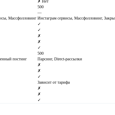
✗ Нет
500
—
исы, Массфолловинг
Инстаграм сервисы, Массфолловинг, Закр
✓
✓
✗
✗
✓
500
женный постинг
Парсинг, Direct-рассылки
✗
✗
✓
Зависит от тарифа
✗
✗
✓