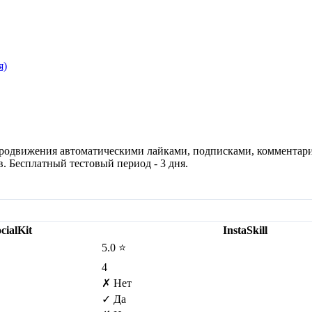
я)
 их продвижения автоматическими лайками, подписками, коммент
. Бесплатный тестовый период - 3 дня.
cialKit
InstaSkill
5.0 ⭐
4
✗ Нет
✓ Да