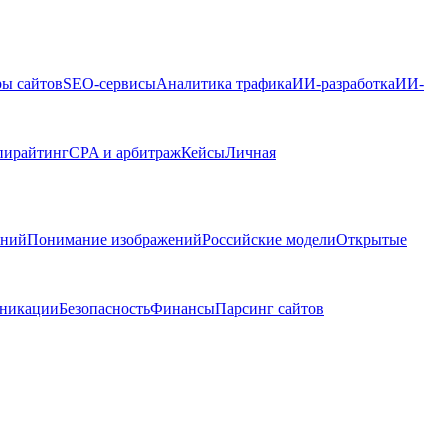
ры сайтов
SEO-сервисы
Аналитика трафика
ИИ-разработка
ИИ-
пирайтинг
CPA и арбитраж
Кейсы
Личная
ений
Понимание изображений
Российские модели
Открытые
никации
Безопасность
Финансы
Парсинг сайтов