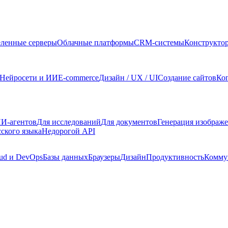
ленные серверы
Облачные платформы
CRM-системы
Конструкто
Нейросети и ИИ
E-commerce
Дизайн / UX / UI
Создание сайтов
Ко
И-агентов
Для исследований
Для документов
Генерация изображ
сского языка
Недорогой API
ud и DevOps
Базы данных
Браузеры
Дизайн
Продуктивность
Комму