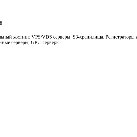
й
ьный хостинг, VPS/VDS серверы, S3-хранилища, Регистраторы д
нные серверы, GPU-серверы