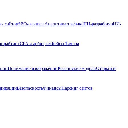
ры сайтов
SEO-сервисы
Аналитика трафика
ИИ-разработка
ИИ-
пирайтинг
CPA и арбитраж
Кейсы
Личная
ений
Понимание изображений
Российские модели
Открытые
никации
Безопасность
Финансы
Парсинг сайтов