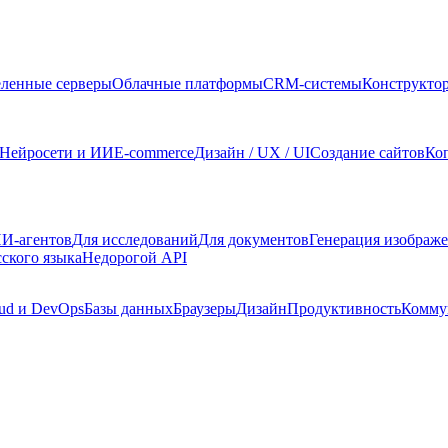
ленные серверы
Облачные платформы
CRM-системы
Конструкто
Нейросети и ИИ
E-commerce
Дизайн / UX / UI
Создание сайтов
Ко
И-агентов
Для исследований
Для документов
Генерация изображ
сского языка
Недорогой API
ud и DevOps
Базы данных
Браузеры
Дизайн
Продуктивность
Комму