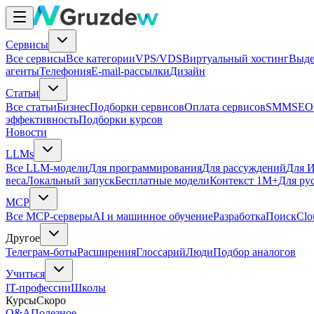
Сервисы
Все сервисы
Все категории
VPS/VDS
Виртуальный хостинг
Выде
агенты
Телефония
E-mail-рассылки
Дизайн
Статьи
Все статьи
Бизнес
Подборки сервисов
Оплата сервисов
SMM
SEO
эффективность
Подборки курсов
Новости
LLMs
Все LLM-модели
Для программирования
Для рассуждений
Для И
веса
Локальный запуск
Бесплатные модели
Контекст 1M+
Для ру
MCP
Все MCP-серверы
AI и машинное обучение
Разработка
Поиск
Clo
Другое
Телеграм-боты
Расширения
Глоссарий
Люди
Подбор аналогов
Учиться
IT-профессии
Школы
Курсы
Скоро
Q&A
Полезное