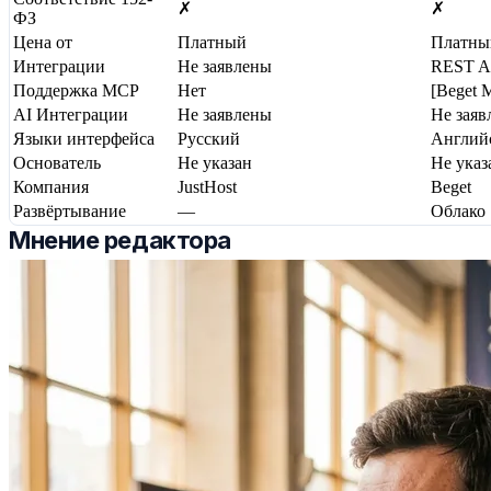
✗
✗
ФЗ
Цена от
Платный
Платны
Интеграции
Не заявлены
REST A
Поддержка MCP
Нет
[Beget 
AI Интеграции
Не заявлены
Не заяв
Языки интерфейса
Русский
Англий
Основатель
Не указан
Не указ
Компания
JustHost
Beget
Развёртывание
—
Облако
Мнение редактора