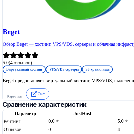
Beget
Обзор Beget — хостинг, VPS/VDS, серверы и облачная инфраст
5.0
(
4
отзывов)
Виртуальный хостинг
VPS/VDS серверы
S3-хранилища
Beget предоставляет виртуальный хостинг, VPS/VDS, выделенн
Сайт
Карточка
Сравнение характеристик
Параметр
JustHost
0.0 ⭐
5.0 ⭐
Рейтинг
Отзывов
0
4