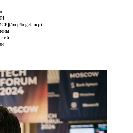
й
PI
MCP](/mcp/beget-mcp)
лены
ский
ан