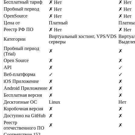
Бесплатный тариф
✗ Нет
✗ Нет
Пробный период
✗ Нет
✗ Нет
OpenSource
✗ Нет
✗ Нет
Цена от
Платный
Платны
Реестр РФ ПО
✗ Нет
✗ Нет
Виртуальный хостинг, VPS/VDS
Виртуал
Категории
серверы
Выделе
Пробный период
✗
✗
(Trial)
Open Source
✗
✗
API
✗
✓
Веб-платформа
✓
✓
iOS Приложение
✗
✗
Android Приложение
✗
✗
Бесплатная версия
✗
✗
Десктопные ОС
Linux
Нет
Коробочная версия
✗
✗
Доступно на GitHub
✗
✗
Реестр
✗
✗
отечественного ПО
Соответствие 152-