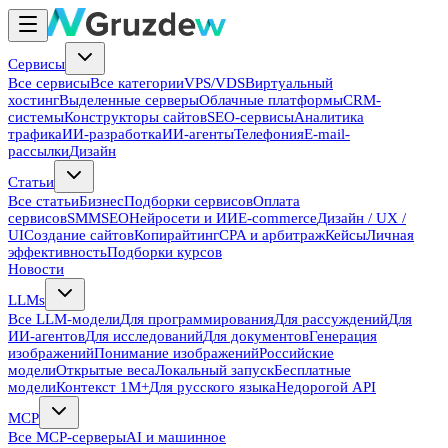
Сервисы
Все сервисы
Все категории
VPS/VDS
Виртуальный
хостинг
Выделенные серверы
Облачные платформы
CRM-
системы
Конструкторы сайтов
SEO-сервисы
Аналитика
трафика
ИИ-разработка
ИИ-агенты
Телефония
E-mail-
рассылки
Дизайн
Статьи
Все статьи
Бизнес
Подборки сервисов
Оплата
сервисов
SMM
SEO
Нейросети и ИИ
E-commerce
Дизайн / UX /
UI
Создание сайтов
Копирайтинг
CPA и арбитраж
Кейсы
Личная
эффективность
Подборки курсов
Новости
LLMs
Все LLM-модели
Для программирования
Для рассуждений
Для
ИИ-агентов
Для исследований
Для документов
Генерация
изображений
Понимание изображений
Российские
модели
Открытые веса
Локальный запуск
Бесплатные
модели
Контекст 1M+
Для русского языка
Недорогой API
MCP
Все MCP-серверы
AI и машинное