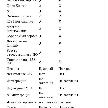
Бесплатная версия
✗
✗
Open Source
✗
✗
API
✗
✗
Веб-платформа
✓
✓
iOS Приложение
✗
✗
Android
✗
✗
Приложение
Коробочная версия
✗
✗
Доступно на
✗
✗
GitHub
Реестр
✗
✗
отечественного ПО
Соответствие 152-
✗
✗
ФЗ
Цена от
Платный
Платный
Десктопные ОС
Нет
Нет
Не
Интеграции
Не заявлены
заявлены
Поддержка MCP
Нет
Нет
Не
AI Интеграции
Не заявлены
заявлены
Языки интерфейса
Английский
Русский
Основатель
Не указан
Не указан