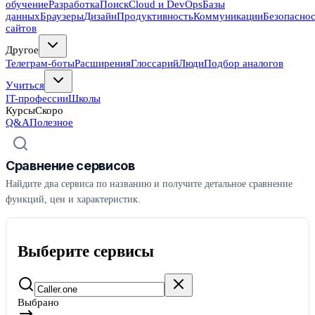
обучение
Разработка
Поиск
Cloud и DevOps
Базы
данных
Браузеры
Дизайн
Продуктивность
Коммуникации
Безопасно
сайтов
Другое
Телеграм-боты
Расширения
Глоссарий
Люди
Подбор аналогов
Учиться
IT-профессии
Школы
Курсы
Скоро
Q&A
Полезное
Сравнение сервисов
Найдите два сервиса по названию и получите детальное сравнение
функций, цен и характеристик.
Выберите сервисы
Выбрано