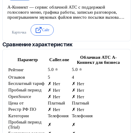
А-Коннект — сервис облачной АТС с поддержкой
голосового меню, графика работы, записью разговоров,
проигрыванием звуковых файлов вместо посылки вызова.
Имеет встроенный виджет "Звонок с сайта" и расширение
до 100 внутренних операторов.
Сайт
Карточка
Сравнение характеристик
Облачная АТС А-
Параметр
Caller.one
Коннект для бизнеса
5.0 ⭐
5.0 ⭐
Рейтинг
Отзывов
5
4
Бесплатный тариф
✗ Нет
✗ Нет
Пробный период
✗ Нет
✗ Нет
OpenSource
✗ Нет
✗ Нет
Цена от
Платный
Платный
Реестр РФ ПО
✗ Нет
✗ Нет
Категории
Телефония
Телефония
Пробный период
✗
✗
(Trial)