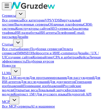
Сервисы
Все сервисы
Все категории
VPS/VDS
Виртуальный
хостинг
Выделенные серверы
Облачные платформы
CRM-
системы
Конструкторы сайтов
SEO-сервисы
Аналитика
трафика
ИИ-разработка
ИИ-агенты
Телефония
E-mail-
рассылки
Дизайн
Статьи
Все статьи
Бизнес
Подборки сервисов
Оплата
сервисов
SMM
SEO
Нейросети и ИИ
E-commerce
Дизайн / UX /
UI
Создание сайтов
Копирайтинг
CPA и арбитраж
Кейсы
Личная
эффективность
Подборки курсов
Новости
LLMs
Все LLM-модели
Для программирования
Для рассуждений
Для
ИИ-агентов
Для исследований
Для документов
Генерация
изображений
Понимание изображений
Российские
модели
Открытые веса
Локальный запуск
Бесплатные
модели
Контекст 1M+
Для русского языка
Недорогой API
MCP
Все MCP-серверы
AI и машинное