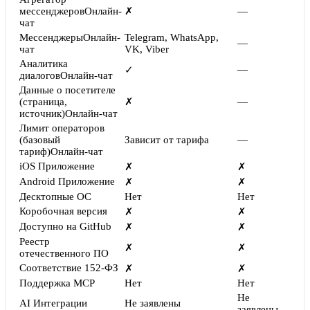
мессенджеров
Онлайн-
✗
—
чат
Мессенджеры
Онлайн-
Telegram, WhatsApp,
—
чат
VK, Viber
Аналитика
—
✓
диалогов
Онлайн-чат
Данные о посетителе
(страница,
✗
—
источник)
Онлайн-чат
Лимит операторов
(базовый
Зависит от тарифа
—
тариф)
Онлайн-чат
iOS Приложение
✗
✗
Android Приложение
✗
✗
Десктопные ОС
Нет
Нет
Коробочная версия
✗
✗
Доступно на GitHub
✗
✗
Реестр
✗
✗
отечественного ПО
Соответствие 152-ФЗ
✗
✗
Поддержка MCP
Нет
Нет
Не
AI Интеграции
Не заявлены
заявлены