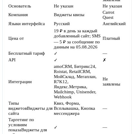
Основатель
Не указан
Не указан
Carrot
Компания
Виджеты квизы
Quest
Языки интерфейса
Русский
Английский
19 ₽ в день за каждый
добавленный сайт; SMS
Цена от
Платный
— 5 ₽ за сообщение по
данным на 05.08.2026
Бесплатный тариф
—
✓
API
✓
✗
amoCRM, Битрикс24,
Roistat, RetailCRM,
МойСклад, Мегаплан,
Не
Интеграции
R7K12,
заявлены
Яндекс.Метрика,
Mailchimp, Unisender,
Webhook
Типы
Квиз, Форма,
виджетов
Виджеты для
Всплывашка, Кнопка
—
сайта
мессенджера
Таргетинг по
условиям
—
✓
показа
Виджеты для