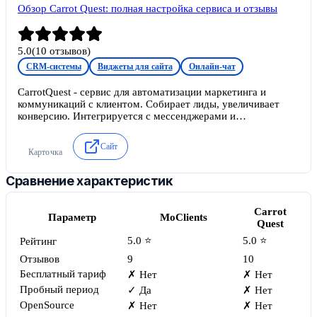
Обзор Carrot Quest: полная настройка сервиса и отзывы
5.0
(
10
отзывов)
CRM-системы
Виджеты для сайта
Онлайн-чат
CarrotQuest - сервис для автоматизации маркетинга и
коммуникаций с клиентом. Собирает лиды, увеличивает
конверсию. Интегрируется с мессенджерами и
социальными сетями.
Сайт
Карточка
Сравнение характеристик
Carrot
Параметр
MoClients
Quest
5.0 ⭐
5.0 ⭐
Рейтинг
Отзывов
9
10
Бесплатный тариф
✗ Нет
✗ Нет
Пробный период
✓ Да
✗ Нет
OpenSource
✗ Нет
✗ Нет