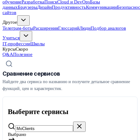
обучение
Разработка
Поиск
Cloud и DevOps
Базы
данных
Браузеры
Дизайн
Продуктивность
Коммуникации
Безопасно
сайтов
Другое
Телеграм-боты
Расширения
Глоссарий
Люди
Подбор аналогов
Учиться
IT-профессии
Школы
Курсы
Скоро
Q&A
Полезное
Сравнение сервисов
Найдите два сервиса по названию и получите детальное сравнение
функций, цен и характеристик.
Выберите сервисы
Выбрано