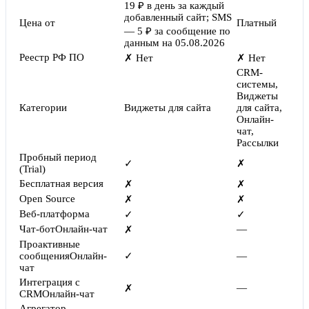
19 ₽ в день за каждый
добавленный сайт; SMS
Цена от
Платный
— 5 ₽ за сообщение по
данным на 05.08.2026
Реестр РФ ПО
✗ Нет
✗ Нет
CRM-
системы,
Виджеты
Категории
Виджеты для сайта
для сайта,
Онлайн-
чат,
Рассылки
Пробный период
✓
✗
(Trial)
Бесплатная версия
✗
✗
Open Source
✗
✗
Веб-платформа
✓
✓
Чат-бот
Онлайн-чат
—
✗
Проактивные
сообщения
Онлайн-
✓
—
чат
Интеграция с
—
✗
CRM
Онлайн-чат
Агрегатор