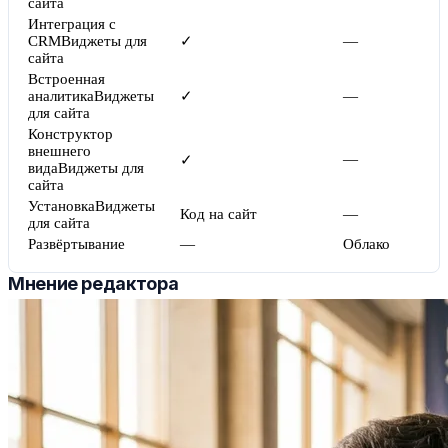
сайта
Интеграция с
CRM
Виджеты для
✓
—
сайта
Встроенная
аналитика
Виджеты
✓
—
для сайта
Конструктор
внешнего
—
✓
вида
Виджеты для
сайта
Установка
Виджеты
Код на сайт
—
для сайта
Развёртывание
—
Облако
Мнение редактора