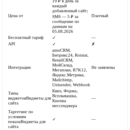
19 ₽ в день за
каждый
добавленный сайт;
Цена от
Платный
SMS — 5 ₽ за
сообщение по
данным на
05.08.2026
Бесплатный тариф
—
✓
API
✓
✗
amoCRM,
Битрикс24, Roistat,
RetailCRM,
МойСклад,
Интеграции
Не заявлены
Мегаплан, R7K12,
Яндекс.Метрика,
Mailchimp,
Unisender, Webhook
Квиз, Форма,
Типы
Всплывашка,
виджетов
Виджеты для
—
Кнопка
сайта
мессенджера
Таргетинг по
условиям
—
✓
показа
Виджеты для
сайта