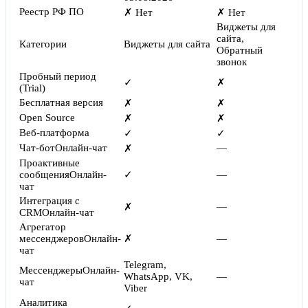
Реестр РФ ПО
✗ Нет
✗ Нет
Виджеты для
сайта,
Категории
Виджеты для сайта
Обратный
звонок
Пробный период
✓
✗
(Trial)
Бесплатная версия
✗
✗
Open Source
✗
✗
Веб-платформа
✓
✓
Чат-бот
Онлайн-чат
—
✗
Проактивные
сообщения
Онлайн-
✓
—
чат
Интеграция с
—
✗
CRM
Онлайн-чат
Агрегатор
мессенджеров
Онлайн-
✗
—
чат
Telegram,
Мессенджеры
Онлайн-
WhatsApp, VK,
—
чат
Viber
Аналитика