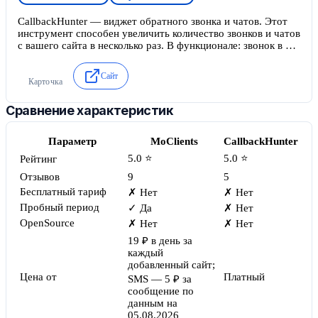
CallbackHunter — виджет обратного звонка и чатов. Этот
инструмент способен увеличить количество звонков и чатов
с вашего сайта в несколько раз. В функционале: звонок в 1
клик, автодозвон, «магнит покупателей», «ночной
охотник», персонализация и многое другое.
Сайт
Карточка
Сравнение характеристик
Параметр
MoClients
CallbackHunter
5.0 ⭐
5.0 ⭐
Рейтинг
Отзывов
9
5
Бесплатный тариф
✗ Нет
✗ Нет
Пробный период
✓ Да
✗ Нет
OpenSource
✗ Нет
✗ Нет
19 ₽ в день за
каждый
добавленный сайт;
Цена от
Платный
SMS — 5 ₽ за
сообщение по
данным на
05.08.2026