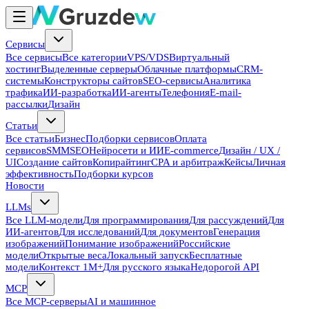
Сервисы
Все сервисы
Все категории
VPS/VDS
Виртуальный
хостинг
Выделенные серверы
Облачные платформы
CRM-
системы
Конструкторы сайтов
SEO-сервисы
Аналитика
трафика
ИИ-разработка
ИИ-агенты
Телефония
E-mail-
рассылки
Дизайн
Статьи
Все статьи
Бизнес
Подборки сервисов
Оплата
сервисов
SMM
SEO
Нейросети и ИИ
E-commerce
Дизайн / UX /
UI
Создание сайтов
Копирайтинг
CPA и арбитраж
Кейсы
Личная
эффективность
Подборки курсов
Новости
LLMs
Все LLM-модели
Для программирования
Для рассуждений
Для
ИИ-агентов
Для исследований
Для документов
Генерация
изображений
Понимание изображений
Российские
модели
Открытые веса
Локальный запуск
Бесплатные
модели
Контекст 1M+
Для русского языка
Недорогой API
MCP
Все MCP-серверы
AI и машинное