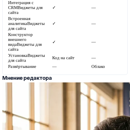
Интеграция с
CRM
Виджеты для
✓
—
сайта
Встроенная
аналитика
Виджеты
✓
—
для сайта
Конструктор
внешнего
—
✓
вида
Виджеты для
сайта
Установка
Виджеты
Код на сайт
—
для сайта
Развёртывание
—
Облако
Мнение редактора