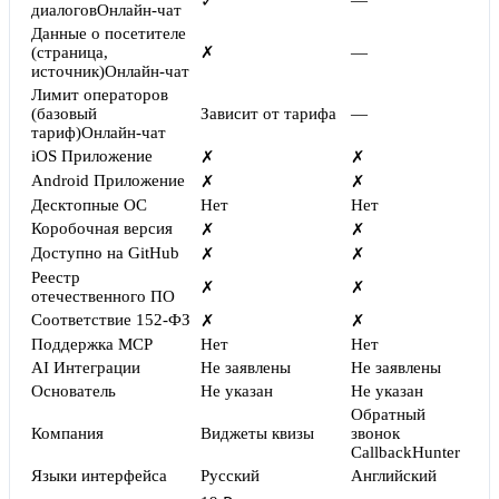
—
✓
диалогов
Онлайн-чат
Данные о посетителе
(страница,
✗
—
источник)
Онлайн-чат
Лимит операторов
(базовый
Зависит от тарифа
—
тариф)
Онлайн-чат
iOS Приложение
✗
✗
Android Приложение
✗
✗
Десктопные ОС
Нет
Нет
Коробочная версия
✗
✗
Доступно на GitHub
✗
✗
Реестр
✗
✗
отечественного ПО
Соответствие 152-ФЗ
✗
✗
Поддержка MCP
Нет
Нет
AI Интеграции
Не заявлены
Не заявлены
Основатель
Не указан
Не указан
Обратный
Компания
Виджеты квизы
звонок
CallbackHunter
Языки интерфейса
Русский
Английский