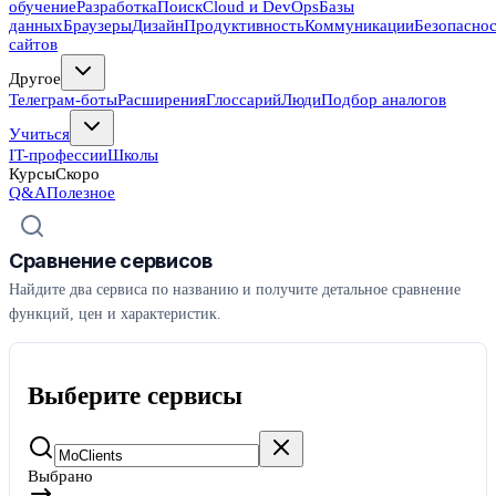
обучение
Разработка
Поиск
Cloud и DevOps
Базы
данных
Браузеры
Дизайн
Продуктивность
Коммуникации
Безопасно
сайтов
Другое
Телеграм-боты
Расширения
Глоссарий
Люди
Подбор аналогов
Учиться
IT-профессии
Школы
Курсы
Скоро
Q&A
Полезное
Сравнение сервисов
Найдите два сервиса по названию и получите детальное сравнение
функций, цен и характеристик.
Выберите сервисы
Выбрано