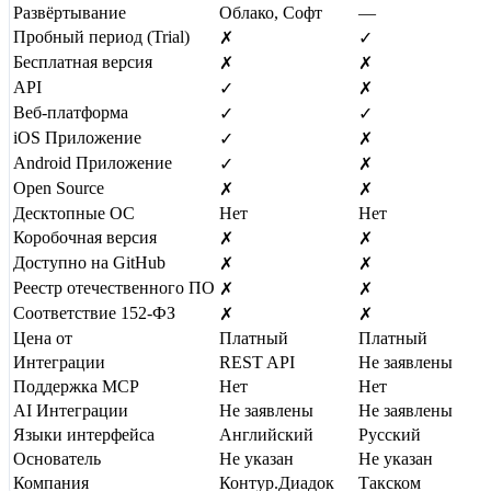
Развёртывание
Облако, Софт
—
Пробный период (Trial)
✗
✓
Бесплатная версия
✗
✗
API
✓
✗
Веб-платформа
✓
✓
iOS Приложение
✓
✗
Android Приложение
✓
✗
Open Source
✗
✗
Десктопные ОС
Нет
Нет
Коробочная версия
✗
✗
Доступно на GitHub
✗
✗
Реестр отечественного ПО
✗
✗
Соответствие 152-ФЗ
✗
✗
Цена от
Платный
Платный
Интеграции
REST API
Не заявлены
Поддержка MCP
Нет
Нет
AI Интеграции
Не заявлены
Не заявлены
Языки интерфейса
Английский
Русский
Основатель
Не указан
Не указан
Компания
Контур.Диадок
Такском