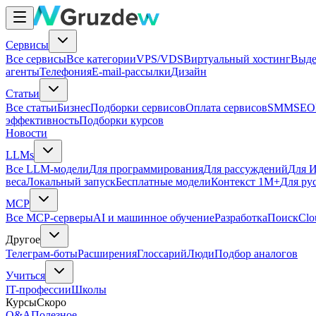
Сервисы
Все сервисы
Все категории
VPS/VDS
Виртуальный хостинг
Выде
агенты
Телефония
E-mail-рассылки
Дизайн
Статьи
Все статьи
Бизнес
Подборки сервисов
Оплата сервисов
SMM
SEO
эффективность
Подборки курсов
Новости
LLMs
Все LLM-модели
Для программирования
Для рассуждений
Для И
веса
Локальный запуск
Бесплатные модели
Контекст 1M+
Для ру
MCP
Все MCP-серверы
AI и машинное обучение
Разработка
Поиск
Clo
Другое
Телеграм-боты
Расширения
Глоссарий
Люди
Подбор аналогов
Учиться
IT-профессии
Школы
Курсы
Скоро
Q&A
Полезное