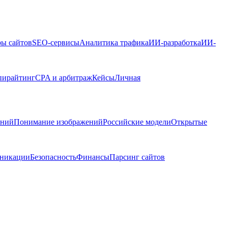
ры сайтов
SEO-сервисы
Аналитика трафика
ИИ-разработка
ИИ-
пирайтинг
CPA и арбитраж
Кейсы
Личная
ений
Понимание изображений
Российские модели
Открытые
никации
Безопасность
Финансы
Парсинг сайтов