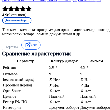
4.9
(
9
отзывов)
Документооборот
Такском – комплекс программ для организации электронного 
маркировки товара, обмена документами и др.
Сайт
Карточка
Сравнение характеристик
Параметр
Контур.Диадок
Такском
5.0 ⭐
4.9 ⭐
Рейтинг
Отзывов
9
9
Бесплатный тариф
✗ Нет
✗ Нет
Пробный период
✗ Нет
✓ Да
OpenSource
✗ Нет
✗ Нет
Цена от
Платный
Платный
Реестр РФ ПО
✗ Нет
✗ Нет
Категории
Документооборот
Документооборо