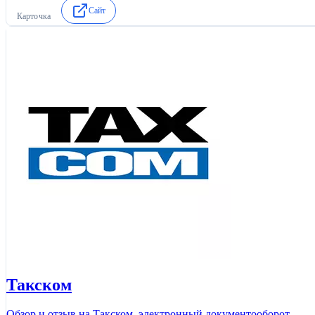
Сайт
Карточка
Такском
Обзор и отзыв на Такском, электронный документооборот