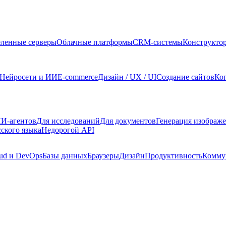
ленные серверы
Облачные платформы
CRM-системы
Конструкто
Нейросети и ИИ
E-commerce
Дизайн / UX / UI
Создание сайтов
Ко
И-агентов
Для исследований
Для документов
Генерация изображ
сского языка
Недорогой API
ud и DevOps
Базы данных
Браузеры
Дизайн
Продуктивность
Комму