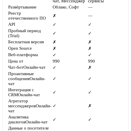
чат, Мессенджер
сервисы
Развёртывание
Облако, Софт
—
Реестр
—
✗
отечественного ПО
API
✓
✓
Пробный период
✓
✓
(Trial)
Бесплатная версия
✗
✗
Open Source
✗
✗
Веб-платформа
✓
✓
Цена от
990
990
Чат-бот
Онлайн-чат
✓
✗
Проактивные
сообщения
Онлайн-
✓
✓
чат
Интеграция с
✓
✓
CRM
Онлайн-чат
Агрегатор
мессенджеров
Онлайн-
✓
✗
чат
Аналитика
✓
✓
диалогов
Онлайн-чат
Данные о посетителе