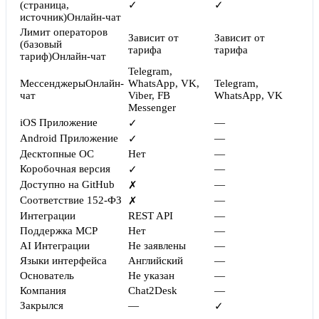
(страница,
✓
✓
источник)
Онлайн-чат
Лимит операторов
Зависит от
Зависит от
(базовый
тарифа
тарифа
тариф)
Онлайн-чат
Telegram,
Мессенджеры
Онлайн-
WhatsApp, VK,
Telegram,
чат
Viber, FB
WhatsApp, VK
Messenger
iOS Приложение
—
✓
Android Приложение
—
✓
Десктопные ОС
Нет
—
Коробочная версия
—
✓
Доступно на GitHub
—
✗
Соответствие 152-ФЗ
—
✗
Интеграции
REST API
—
Поддержка MCP
Нет
—
AI Интеграции
Не заявлены
—
Языки интерфейса
Английский
—
Основатель
Не указан
—
Компания
Chat2Desk
—
Закрылся
—
✓