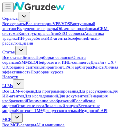
Сервисы
Все сервисы
Все категории
VPS/VDS
Виртуальный
хостинг
Выделенные серверы
Облачные платформы
CRM-
системы
Конструкторы сайтов
SEO-сервисы
Аналитика
трафика
ИИ-разработка
ИИ-агенты
Телефония
E-mail-
рассылки
Дизайн
Статьи
Все статьи
Бизнес
Подборки сервисов
Оплата
сервисов
SMM
SEO
Нейросети и ИИ
E-commerce
Дизайн / UX /
UI
Создание сайтов
Копирайтинг
CPA и арбитраж
Кейсы
Личная
эффективность
Подборки курсов
Новости
LLMs
Все LLM-модели
Для программирования
Для рассуждений
Для
ИИ-агентов
Для исследований
Для документов
Генерация
изображений
Понимание изображений
Российские
модели
Открытые веса
Локальный запуск
Бесплатные
модели
Контекст 1M+
Для русского языка
Недорогой API
MCP
Все MCP-серверы
AI и машинное