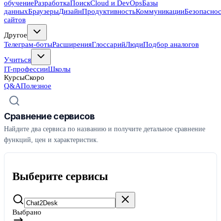
обучение
Разработка
Поиск
Cloud и DevOps
Базы
данных
Браузеры
Дизайн
Продуктивность
Коммуникации
Безопасно
сайтов
Другое
Телеграм-боты
Расширения
Глоссарий
Люди
Подбор аналогов
Учиться
IT-профессии
Школы
Курсы
Скоро
Q&A
Полезное
Сравнение сервисов
Найдите два сервиса по названию и получите детальное сравнение
функций, цен и характеристик.
Выберите сервисы
Выбрано