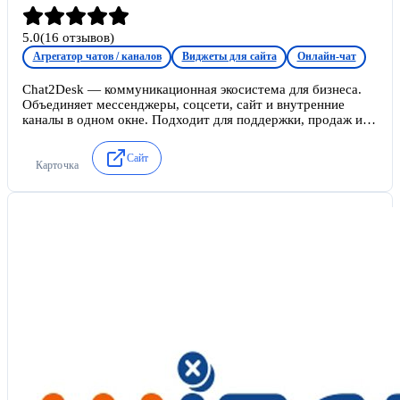
5.0
(
16
отзывов)
Агрегатор чатов / каналов
Виджеты для сайта
Онлайн-чат
Chat2Desk — коммуникационная экосистема для бизнеса.
Объединяет мессенджеры, соцсети, сайт и внутренние
каналы в одном окне. Подходит для поддержки, продаж и
автоматизации клиентского сервиса. Бесплатный тариф
«Старт» на 50 диалогов в месяц. Тарифы от 5000 ₽ в месяц;
Сайт
Карточка
лицензии операторов и WABA оплачиваются отдельно.
Платформы: веб-приложение, мобильные приложения iOS и
Android.