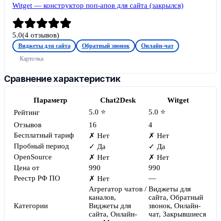
Witget — конструктор поп-апов для сайта (закрылся)
5.0
(
4
отзывов)
Виджеты для сайта
Обратный звонок
Онлайн-чат
Карточка
Сравнение характеристик
Параметр
Chat2Desk
Witget
5.0 ⭐
5.0 ⭐
Рейтинг
Отзывов
16
4
Бесплатный тариф
✗ Нет
✗ Нет
Пробный период
✓ Да
✓ Да
OpenSource
✗ Нет
✗ Нет
Цена от
990
990
Реестр РФ ПО
—
✗ Нет
Агрегатор чатов /
Виджеты для
каналов,
сайта, Обратный
Категории
Виджеты для
звонок, Онлайн-
сайта, Онлайн-
чат, Закрывшиеся