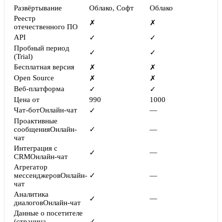
Развёртывание
Облако, Софт
Облако
Реестр
✗
✗
отечественного ПО
API
✓
✓
Пробный период
✓
✓
(Trial)
Бесплатная версия
✗
✗
Open Source
✗
✗
Веб-платформа
✓
✓
Цена от
990
1000
Чат-бот
Онлайн-чат
—
✓
Проактивные
сообщения
Онлайн-
✓
—
чат
Интеграция с
—
✓
CRM
Онлайн-чат
Агрегатор
мессенджеров
Онлайн-
✓
—
чат
Аналитика
—
✓
диалогов
Онлайн-чат
Данные о посетителе
(страница,
✓
—