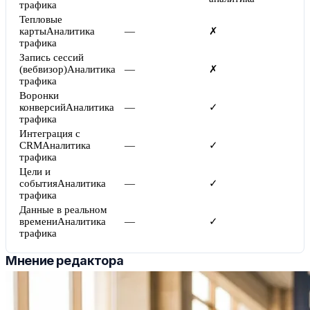
трафика
Тепловые
карты
Аналитика
—
✗
трафика
Запись сессий
(вебвизор)
Аналитика
—
✗
трафика
Воронки
конверсий
Аналитика
—
✓
трафика
Интеграция с
CRM
Аналитика
—
✓
трафика
Цели и
события
Аналитика
—
✓
трафика
Данные в реальном
времени
Аналитика
—
✓
трафика
Мнение редактора