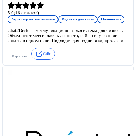
5.0
(
16
отзывов)
Агрегатор чатов / каналов
Виджеты для сайта
Онлайн-чат
Chat2Desk — коммуникационная экосистема для бизнеса.
Объединяет мессенджеры, соцсети, сайт и внутренние
каналы в одном окне. Подходит для поддержки, продаж и
автоматизации клиентского сервиса. Бесплатный тариф
«Старт» на 50 диалогов в месяц. Тарифы от 5000 ₽ в месяц;
Сайт
Карточка
лицензии операторов и WABA оплачиваются отдельно.
Платформы: веб-приложение, мобильные приложения iOS и
Android.