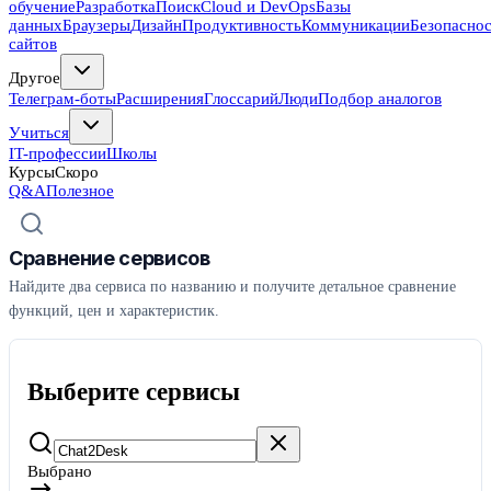
обучение
Разработка
Поиск
Cloud и DevOps
Базы
данных
Браузеры
Дизайн
Продуктивность
Коммуникации
Безопасно
сайтов
Другое
Телеграм-боты
Расширения
Глоссарий
Люди
Подбор аналогов
Учиться
IT-профессии
Школы
Курсы
Скоро
Q&A
Полезное
Сравнение сервисов
Найдите два сервиса по названию и получите детальное сравнение
функций, цен и характеристик.
Выберите сервисы
Выбрано