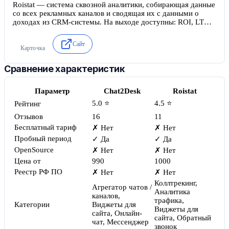
Roistat — система сквозной аналитики, собирающая данные
со всех рекламных каналов и сводящая их с данными о
доходах из CRM-системы. На выходе доступны: ROI, LTV и
другие показатели.Сервис имеет собственный коллтрекинг,
Е-меил трекинг, сотни интеграций с виджетами, CMS, CRM
Сайт
и другими системами аналитики.Доступен бид-менеджер и
Карточка
A-B тестирование, работающие по ROI-показателю.
Сравнение характеристик
Параметр
Chat2Desk
Roistat
5.0 ⭐
4.5 ⭐
Рейтинг
Отзывов
16
11
Бесплатный тариф
✗ Нет
✗ Нет
Пробный период
✓ Да
✓ Да
OpenSource
✗ Нет
✗ Нет
Цена от
990
1000
Реестр РФ ПО
✗ Нет
✗ Нет
Коллтрекинг,
Агрегатор чатов /
Аналитика
каналов,
трафика,
Категории
Виджеты для
Виджеты для
сайта, Онлайн-
сайта, Обратный
чат, Мессенджер
звонок