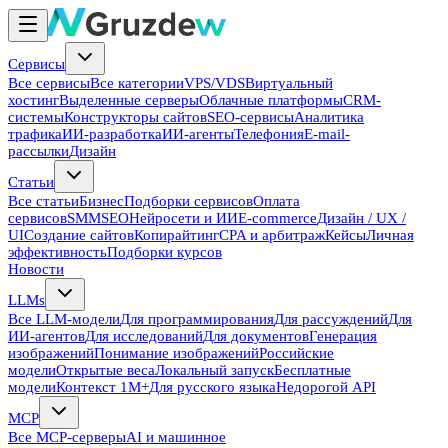
Сервисы
Все сервисы
Все категории
VPS/VDS
Виртуальный
хостинг
Выделенные серверы
Облачные платформы
CRM-
системы
Конструкторы сайтов
SEO-сервисы
Аналитика
трафика
ИИ-разработка
ИИ-агенты
Телефония
E-mail-
рассылки
Дизайн
Статьи
Все статьи
Бизнес
Подборки сервисов
Оплата
сервисов
SMM
SEO
Нейросети и ИИ
E-commerce
Дизайн / UX /
UI
Создание сайтов
Копирайтинг
CPA и арбитраж
Кейсы
Личная
эффективность
Подборки курсов
Новости
LLMs
Все LLM-модели
Для программирования
Для рассуждений
Для
ИИ-агентов
Для исследований
Для документов
Генерация
изображений
Понимание изображений
Российские
модели
Открытые веса
Локальный запуск
Бесплатные
модели
Контекст 1M+
Для русского языка
Недорогой API
MCP
Все MCP-серверы
AI и машинное