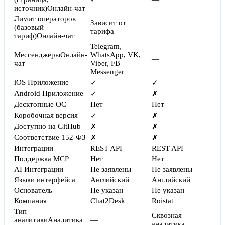
источник)
Онлайн-чат
Лимит операторов
Зависит от
(базовый
—
тарифа
тариф)
Онлайн-чат
Telegram,
Мессенджеры
Онлайн-
WhatsApp, VK,
—
чат
Viber, FB
Messenger
iOS Приложение
✓
✓
Android Приложение
✓
✗
Десктопные ОС
Нет
Нет
Коробочная версия
✓
✗
Доступно на GitHub
✗
✗
Соответствие 152-ФЗ
✗
✗
Интеграции
REST API
REST API
Поддержка MCP
Нет
Нет
AI Интеграции
Не заявлены
Не заявлены
Языки интерфейса
Английский
Английский
Основатель
Не указан
Не указан
Компания
Chat2Desk
Roistat
Тип
Сквозная
аналитики
Аналитика
—
аналитика