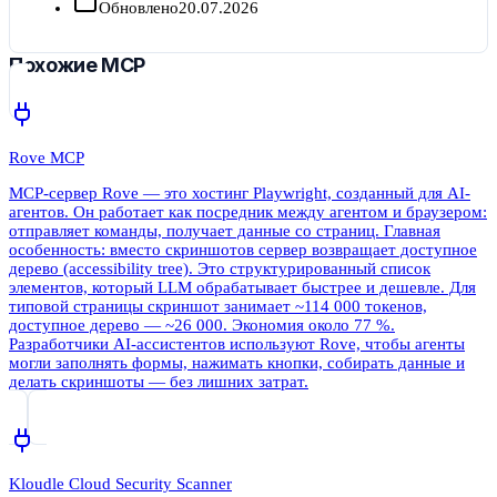
Обновлено
20.07.2026
Похожие MCP
Rove MCP
MCP-сервер Rove — это хостинг Playwright, созданный для AI-
агентов. Он работает как посредник между агентом и браузером:
отправляет команды, получает данные со страниц. Главная
особенность: вместо скриншотов сервер возвращает доступное
дерево (accessibility tree). Это структурированный список
элементов, который LLM обрабатывает быстрее и дешевле. Для
типовой страницы скриншот занимает ~114 000 токенов,
доступное дерево — ~26 000. Экономия около 77 %.
Разработчики AI-ассистентов используют Rove, чтобы агенты
могли заполнять формы, нажимать кнопки, собирать данные и
делать скриншоты — без лишних затрат.
Kloudle Cloud Security Scanner