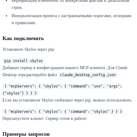
Верификация изменений по конкретным файлам и диапазонам
строк.
Инициализация проекта с настраиваемыми порогами, игнорами
и правилами.
Как подключить
Установите Skylos через pip:
pip install skylos
Добавьте сервер в конфигурацию вашего MCP-клиента. Для Claude
Desktop отредактируйте файл
:
claude_desktop_config.json
{ "mcpServers": { "skylos": { "command": "uvx", "args":
["skylos"] } } }
Если вы установили Skylos глобально через pip, можно использовать:
{ "mcpServers": { "skylos": { "command": "skylos" } } }
Перезапустите клиент. Сервер готов к работе.
Примеры запросов