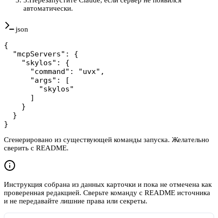
автоматически.
json
{

  "mcpServers": {

    "skylos": {

      "command": "uvx",

      "args": [

        "skylos"

      ]

    }

  }

}
Сгенерировано из существующей команды запуска. Желательно
сверить с README.
Инструкция собрана из данных карточки и пока не отмечена как
проверенная редакцией. Сверьте команду с README источника
и не передавайте лишние права или секреты.