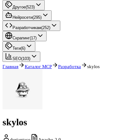
Другое
(
523
)
Нейросети
(
295
)
Разработчикам
(
252
)
Скрапинг
(
17
)
Теги
(
6
)
SEO
(
103
)
Главная
Каталог MCP
Разработка
skylos
skylos
duriantaco
Apache-2.0