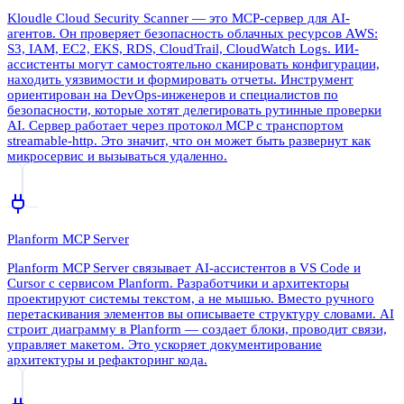
Kloudle Cloud Security Scanner — это MCP-сервер для AI-
агентов. Он проверяет безопасность облачных ресурсов AWS:
S3, IAM, EC2, EKS, RDS, CloudTrail, CloudWatch Logs. ИИ-
ассистенты могут самостоятельно сканировать конфигурации,
находить уязвимости и формировать отчеты. Инструмент
ориентирован на DevOps-инженеров и специалистов по
безопасности, которые хотят делегировать рутинные проверки
AI. Сервер работает через протокол MCP с транспортом
streamable-http. Это значит, что он может быть развернут как
микросервис и вызываться удаленно.
Planform MCP Server
Planform MCP Server связывает AI-ассистентов в VS Code и
Cursor с сервисом Planform. Разработчики и архитекторы
проектируют системы текстом, а не мышью. Вместо ручного
перетаскивания элементов вы описываете структуру словами. AI
строит диаграмму в Planform — создает блоки, проводит связи,
управляет макетом. Это ускоряет документирование
архитектуры и рефакторинг кода.