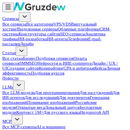
Сервисы
Все сервисы
Все категории
VPS/VDS
Виртуальный
хостинг
Выделенные серверы
Облачные платформы
CRM-
системы
Конструкторы сайтов
SEO-сервисы
Аналитика
трафика
ИИ-разработка
ИИ-агенты
Телефония
E-mail-
рассылки
Дизайн
Статьи
Все статьи
Бизнес
Подборки сервисов
Оплата
сервисов
SMM
SEO
Нейросети и ИИ
E-commerce
Дизайн / UX /
UI
Создание сайтов
Копирайтинг
CPA и арбитраж
Кейсы
Личная
эффективность
Подборки курсов
Новости
LLMs
Все LLM-модели
Для программирования
Для рассуждений
Для
ИИ-агентов
Для исследований
Для документов
Генерация
изображений
Понимание изображений
Российские
модели
Открытые веса
Локальный запуск
Бесплатные
модели
Контекст 1M+
Для русского языка
Недорогой API
MCP
Все MCP-серверы
AI и машинное