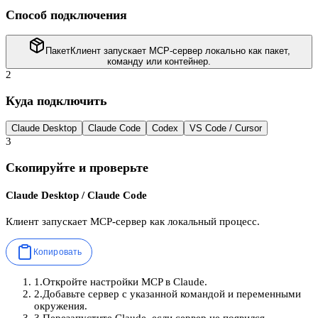
Способ подключения
Пакет
Клиент запускает MCP-сервер локально как пакет,
команду или контейнер.
2
Куда подключить
Claude Desktop
Claude Code
Codex
VS Code / Cursor
3
Скопируйте и проверьте
Claude Desktop / Claude Code
Клиент запускает MCP-сервер как локальный процесс.
Копировать
1
.
Откройте настройки MCP в Claude.
2
.
Добавьте сервер с указанной командой и переменными
окружения.
3
.
Перезапустите Claude, если сервер не появился