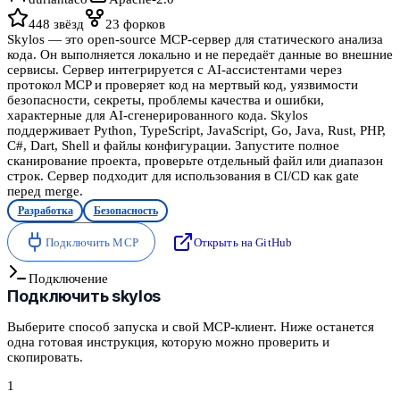
448
звёзд
23
форков
Skylos — это open-source MCP-сервер для статического анализа
кода. Он выполняется локально и не передаёт данные во внешние
сервисы. Сервер интегрируется с AI-ассистентами через
протокол MCP и проверяет код на мертвый код, уязвимости
безопасности, секреты, проблемы качества и ошибки,
характерные для AI-сгенерированного кода. Skylos
поддерживает Python, TypeScript, JavaScript, Go, Java, Rust, PHP,
C#, Dart, Shell и файлы конфигурации. Запустите полное
сканирование проекта, проверьте отдельный файл или диапазон
строк. Сервер подходит для использования в CI/CD как gate
перед merge.
Разработка
Безопасность
Подключить MCP
Открыть на GitHub
Подключение
Подключить
skylos
Выберите способ запуска и свой MCP-клиент. Ниже останется
одна готовая инструкция, которую можно проверить и
скопировать.
1