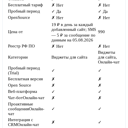
Бесплатный тариф
✗ Нет
✗ Нет
Пробный период
✓ Да
✓ Да
OpenSource
✗ Нет
✗ Нет
19 ₽ в день за каждый
добавленный сайт; SMS
Цена от
990
— 5 ₽ за сообщение по
данным на 05.08.2026
Реестр РФ ПО
✗ Нет
✗ Нет
Виджеты
Категории
Виджеты для сайта
для сайта,
Онлайн-чат
Пробный период
✓
✓
(Trial)
Бесплатная версия
✗
✗
Open Source
✗
✗
Веб-платформа
✓
✓
Чат-бот
Онлайн-чат
✗
✗
Проактивные
сообщения
Онлайн-
✓
✓
чат
Интеграция с
✗
✓
CRM
Онлайн-чат