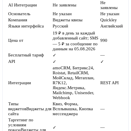
Не
AI Интеграции
Не заявлены
заявлены
Основатель
Не указан
Не указан
Компания
Виджеты квизы
Quickley
Языки интерфейса
Русский
Английский
19 ₽ в день за каждый
добавленный сайт; SMS
Цена от
990
— 5 ₽ за сообщение по
данным на 05.08.2026
Бесплатный тариф
—
✓
API
✓
✓
amoCRM, Битрикс24,
Roistat, RetailCRM,
МойСклад, Мегаплан,
Интеграции
R7K12,
REST API
Яндекс.Метрика,
Mailchimp, Unisender,
Webhook
Типы
Квиз, Форма,
виджетов
Виджеты для
Всплывашка, Кнопка
—
сайта
мессенджера
Таргетинг по
условиям
—
✓
показа
Виджеты для