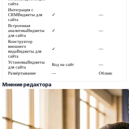
сайта
Интеграция с
CRM
Виджеты для
✓
—
сайта
Встроенная
аналитика
Виджеты
✓
—
для сайта
Конструктор
внешнего
—
✓
вида
Виджеты для
сайта
Установка
Виджеты
Код на сайт
—
для сайта
Развёртывание
—
Облако
Мнение редактора