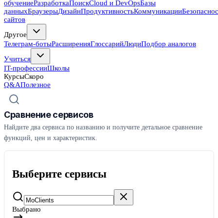
обучение
Разработка
Поиск
Cloud и DevOps
Базы
данных
Браузеры
Дизайн
Продуктивность
Коммуникации
Безопасно
сайтов
Другое
Телеграм-боты
Расширения
Глоссарий
Люди
Подбор аналогов
Учиться
IT-профессии
Школы
Курсы
Скоро
Q&A
Полезное
Сравнение сервисов
Найдите два сервиса по названию и получите детальное сравнение
функций, цен и характеристик.
Выберите сервисы
Выбрано