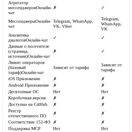
Агрегатор
мессенджеров
Онлайн-
✗
✓
чат
Telegram,
Мессенджеры
Онлайн-
Telegram, WhatsApp,
WhatsApp,
чат
VK, Viber
VK
Аналитика
✓
✓
диалогов
Онлайн-чат
Данные о посетителе
(страница,
✗
✓
источник)
Онлайн-чат
Лимит операторов
Зависит от
(базовый
Зависит от тарифа
тарифа
тариф)
Онлайн-чат
iOS Приложение
✗
✗
Android Приложение
✗
✗
Десктопные ОС
Нет
Нет
Коробочная версия
✗
✗
Доступно на GitHub
✗
✗
Реестр
✗
✗
отечественного ПО
Соответствие 152-ФЗ
✗
✗
Поддержка MCP
Нет
Нет