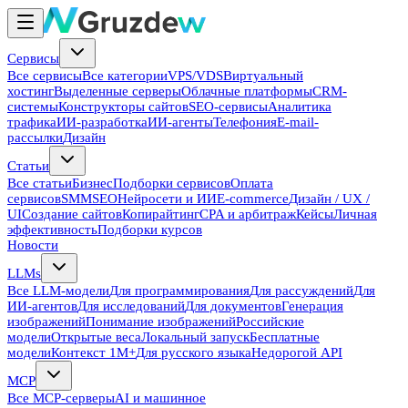
Сервисы
Все сервисы
Все категории
VPS/VDS
Виртуальный
хостинг
Выделенные серверы
Облачные платформы
CRM-
системы
Конструкторы сайтов
SEO-сервисы
Аналитика
трафика
ИИ-разработка
ИИ-агенты
Телефония
E-mail-
рассылки
Дизайн
Статьи
Все статьи
Бизнес
Подборки сервисов
Оплата
сервисов
SMM
SEO
Нейросети и ИИ
E-commerce
Дизайн / UX /
UI
Создание сайтов
Копирайтинг
CPA и арбитраж
Кейсы
Личная
эффективность
Подборки курсов
Новости
LLMs
Все LLM-модели
Для программирования
Для рассуждений
Для
ИИ-агентов
Для исследований
Для документов
Генерация
изображений
Понимание изображений
Российские
модели
Открытые веса
Локальный запуск
Бесплатные
модели
Контекст 1M+
Для русского языка
Недорогой API
MCP
Все MCP-серверы
AI и машинное