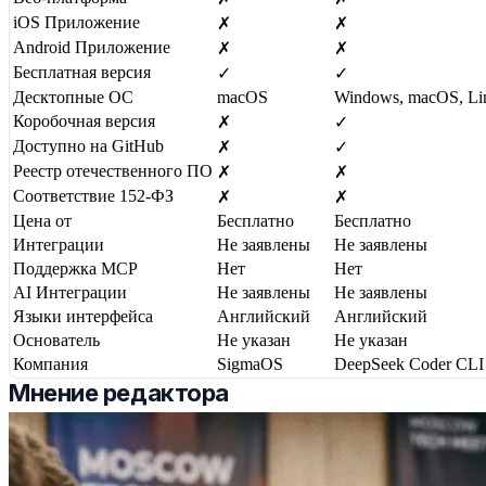
iOS Приложение
✗
✗
Android Приложение
✗
✗
Бесплатная версия
✓
✓
Десктопные ОС
macOS
Windows, macOS, Li
Коробочная версия
✗
✓
Доступно на GitHub
✗
✓
Реестр отечественного ПО
✗
✗
Соответствие 152-ФЗ
✗
✗
Цена от
Бесплатно
Бесплатно
Интеграции
Не заявлены
Не заявлены
Поддержка MCP
Нет
Нет
AI Интеграции
Не заявлены
Не заявлены
Языки интерфейса
Английский
Английский
Основатель
Не указан
Не указан
Компания
SigmaOS
DeepSeek Coder CLI
Мнение редактора