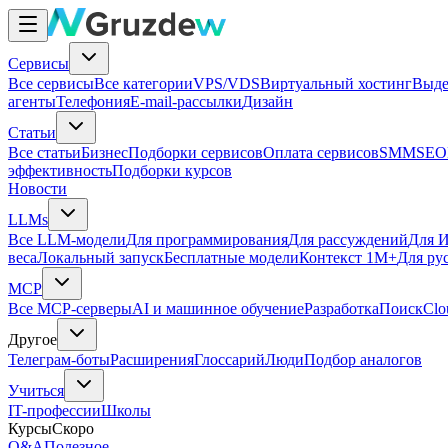
Сервисы
Все сервисы
Все категории
VPS/VDS
Виртуальный хостинг
Выде
агенты
Телефония
E-mail-рассылки
Дизайн
Статьи
Все статьи
Бизнес
Подборки сервисов
Оплата сервисов
SMM
SEO
эффективность
Подборки курсов
Новости
LLMs
Все LLM-модели
Для программирования
Для рассуждений
Для И
веса
Локальный запуск
Бесплатные модели
Контекст 1M+
Для ру
MCP
Все MCP-серверы
AI и машинное обучение
Разработка
Поиск
Clo
Другое
Телеграм-боты
Расширения
Глоссарий
Люди
Подбор аналогов
Учиться
IT-профессии
Школы
Курсы
Скоро
Q&A
Полезное