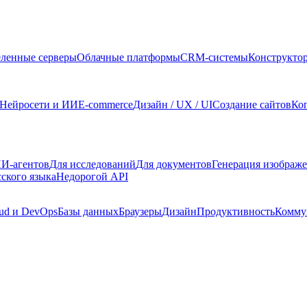
ленные серверы
Облачные платформы
CRM-системы
Конструкто
Нейросети и ИИ
E-commerce
Дизайн / UX / UI
Создание сайтов
Ко
И-агентов
Для исследований
Для документов
Генерация изображ
сского языка
Недорогой API
ud и DevOps
Базы данных
Браузеры
Дизайн
Продуктивность
Комму