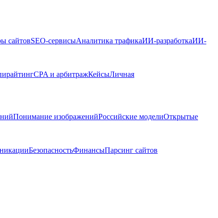
ры сайтов
SEO-сервисы
Аналитика трафика
ИИ-разработка
ИИ-
пирайтинг
CPA и арбитраж
Кейсы
Личная
ений
Понимание изображений
Российские модели
Открытые
никации
Безопасность
Финансы
Парсинг сайтов