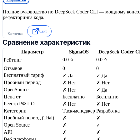
Полное руководство по DeepSeek Coder CLI — мощному консоль
рефакторинга кода.
Сайт
Карточка
Сравнение характеристик
Параметр
SigmaOS
DeepSeek Coder C
0.0 ⭐
0.0 ⭐
Рейтинг
Отзывов
0
0
Бесплатный тариф
✓ Да
✓ Да
Пробный период
✗ Нет
✗ Нет
OpenSource
✗ Нет
✓ Да
Цена от
Бесплатно
Бесплатно
Реестр РФ ПО
✗ Нет
✗ Нет
Категории
Таск-менеджер
Разработка
Пробный период (Trial)
✗
✗
Open Source
✗
✓
API
✗
✗
Веб-платформа
✗
✗