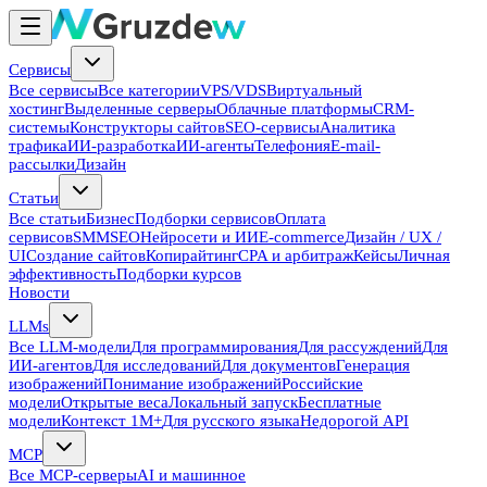
Сервисы
Все сервисы
Все категории
VPS/VDS
Виртуальный
хостинг
Выделенные серверы
Облачные платформы
CRM-
системы
Конструкторы сайтов
SEO-сервисы
Аналитика
трафика
ИИ-разработка
ИИ-агенты
Телефония
E-mail-
рассылки
Дизайн
Статьи
Все статьи
Бизнес
Подборки сервисов
Оплата
сервисов
SMM
SEO
Нейросети и ИИ
E-commerce
Дизайн / UX /
UI
Создание сайтов
Копирайтинг
CPA и арбитраж
Кейсы
Личная
эффективность
Подборки курсов
Новости
LLMs
Все LLM-модели
Для программирования
Для рассуждений
Для
ИИ-агентов
Для исследований
Для документов
Генерация
изображений
Понимание изображений
Российские
модели
Открытые веса
Локальный запуск
Бесплатные
модели
Контекст 1M+
Для русского языка
Недорогой API
MCP
Все MCP-серверы
AI и машинное