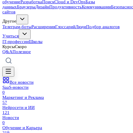
обучение
Разработка
Поиск
Cloud и DevOps
Базы
данных
Браузеры
Дизайн
Продуктивность
Коммуникации
Безопасно
сайтов
Другое
Телеграм-боты
Расширения
Глоссарий
Люди
Подбор аналогов
Учиться
IT-профессии
Школы
Курсы
Скоро
Q&A
Полезное
Все новости
SaaS-новости
0
Маркетинг и Реклама
57
Нейросети и ИИ
121
Новости
0
Обучение и Карьера
219