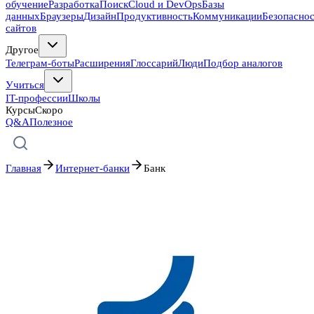
обучение
Разработка
Поиск
Cloud и DevOps
Базы
данных
Браузеры
Дизайн
Продуктивность
Коммуникации
Безопасно
сайтов
Другое
Телеграм-боты
Расширения
Глоссарий
Люди
Подбор аналогов
Учиться
IT-профессии
Школы
Курсы
Скоро
Q&A
Полезное
Главная
Интернет-банки
Банк