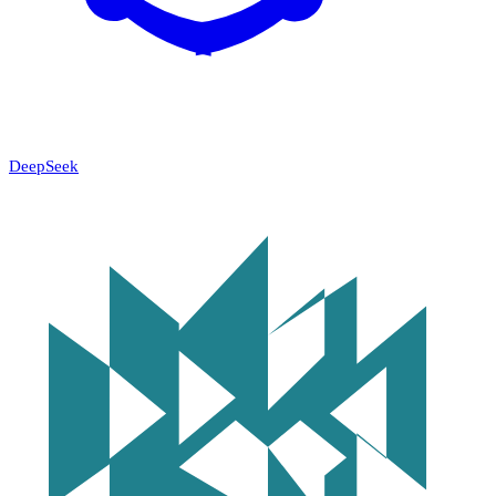
DeepSeek