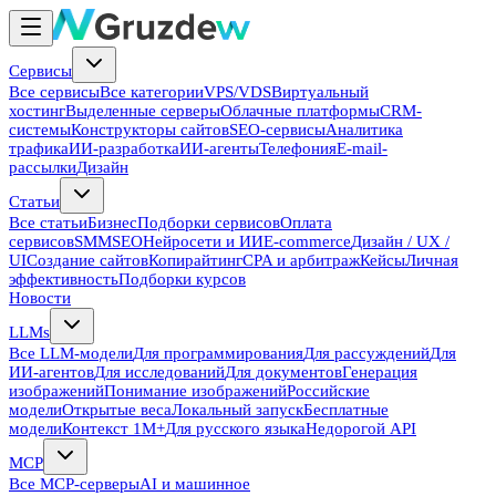
Сервисы
Все сервисы
Все категории
VPS/VDS
Виртуальный
хостинг
Выделенные серверы
Облачные платформы
CRM-
системы
Конструкторы сайтов
SEO-сервисы
Аналитика
трафика
ИИ-разработка
ИИ-агенты
Телефония
E-mail-
рассылки
Дизайн
Статьи
Все статьи
Бизнес
Подборки сервисов
Оплата
сервисов
SMM
SEO
Нейросети и ИИ
E-commerce
Дизайн / UX /
UI
Создание сайтов
Копирайтинг
CPA и арбитраж
Кейсы
Личная
эффективность
Подборки курсов
Новости
LLMs
Все LLM-модели
Для программирования
Для рассуждений
Для
ИИ-агентов
Для исследований
Для документов
Генерация
изображений
Понимание изображений
Российские
модели
Открытые веса
Локальный запуск
Бесплатные
модели
Контекст 1M+
Для русского языка
Недорогой API
MCP
Все MCP-серверы
AI и машинное