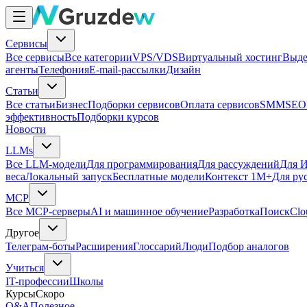
Сервисы
Все сервисы
Все категории
VPS/VDS
Виртуальный хостинг
Выде
агенты
Телефония
E-mail-рассылки
Дизайн
Статьи
Все статьи
Бизнес
Подборки сервисов
Оплата сервисов
SMM
SEO
эффективность
Подборки курсов
Новости
LLMs
Все LLM-модели
Для программирования
Для рассуждений
Для И
веса
Локальный запуск
Бесплатные модели
Контекст 1M+
Для ру
MCP
Все MCP-серверы
AI и машинное обучение
Разработка
Поиск
Clo
Другое
Телеграм-боты
Расширения
Глоссарий
Люди
Подбор аналогов
Учиться
IT-профессии
Школы
Курсы
Скоро
Q&A
Полезное