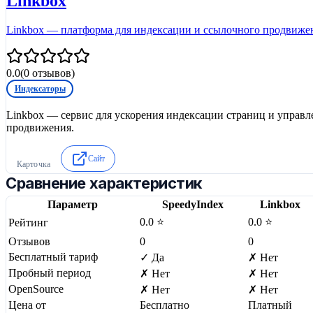
Linkbox
Linkbox — платформа для индексации и ссылочного продвиже
0.0
(
0
отзывов)
Индексаторы
Linkbox — сервис для ускорения индексации страниц и управ
продвижения.
Сайт
Карточка
Сравнение характеристик
Параметр
SpeedyIndex
Linkbox
0.0 ⭐
0.0 ⭐
Рейтинг
Отзывов
0
0
Бесплатный тариф
✓ Да
✗ Нет
Пробный период
✗ Нет
✗ Нет
OpenSource
✗ Нет
✗ Нет
Цена от
Бесплатно
Платный