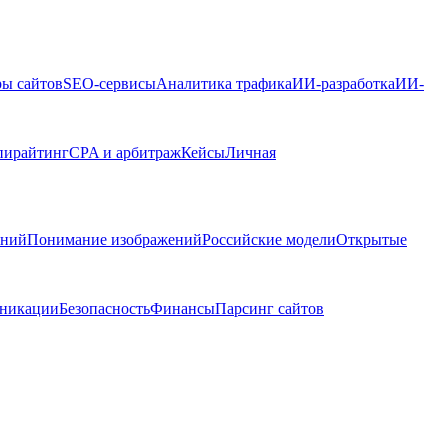
ры сайтов
SEO-сервисы
Аналитика трафика
ИИ-разработка
ИИ-
пирайтинг
CPA и арбитраж
Кейсы
Личная
ений
Понимание изображений
Российские модели
Открытые
никации
Безопасность
Финансы
Парсинг сайтов