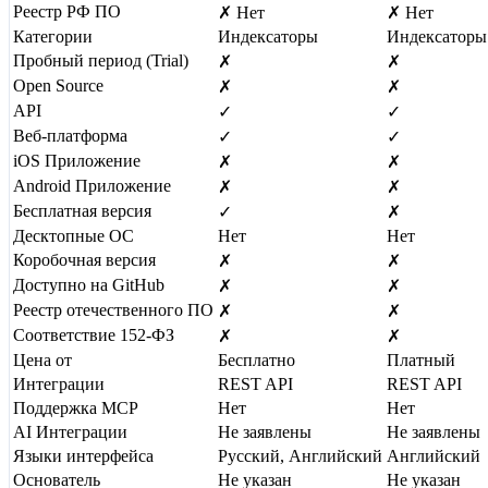
Реестр РФ ПО
✗ Нет
✗ Нет
Категории
Индексаторы
Индексаторы
Пробный период (Trial)
✗
✗
Open Source
✗
✗
API
✓
✓
Веб-платформа
✓
✓
iOS Приложение
✗
✗
Android Приложение
✗
✗
Бесплатная версия
✓
✗
Десктопные ОС
Нет
Нет
Коробочная версия
✗
✗
Доступно на GitHub
✗
✗
Реестр отечественного ПО
✗
✗
Соответствие 152-ФЗ
✗
✗
Цена от
Бесплатно
Платный
Интеграции
REST API
REST API
Поддержка MCP
Нет
Нет
AI Интеграции
Не заявлены
Не заявлены
Языки интерфейса
Русский, Английский
Английский
Основатель
Не указан
Не указан