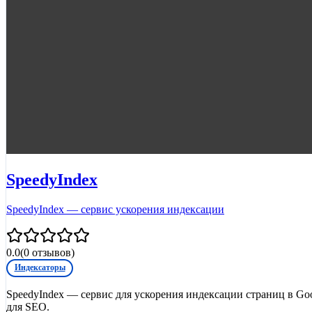
SpeedyIndex
SpeedyIndex — сервис ускорения индексации
0.0
(
0
отзывов)
Индексаторы
SpeedyIndex — сервис для ускорения индексации страниц в Go
для SEO.