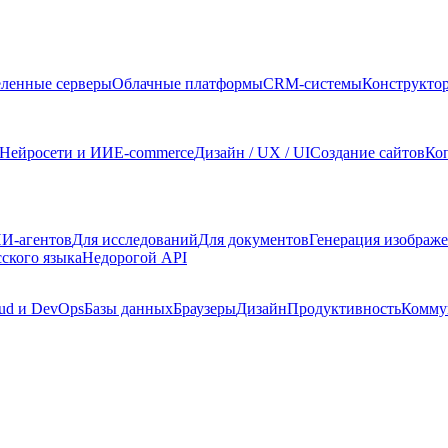
ленные серверы
Облачные платформы
CRM-системы
Конструкто
Нейросети и ИИ
E-commerce
Дизайн / UX / UI
Создание сайтов
Ко
И-агентов
Для исследований
Для документов
Генерация изображ
сского языка
Недорогой API
ud и DevOps
Базы данных
Браузеры
Дизайн
Продуктивность
Комму