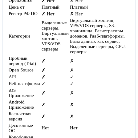
OpenSource
✗ Нет
✗ Нет
Цена от
Платный
Платный
Реестр РФ ПО
✗ Нет
✗ Нет
Виртуальный хостинг,
Выделенные
VPS/VDS серверы, S3-
серверы,
хранилища, Регистраторы
Виртуальный
Категории
доменов, PaaS-платформы,
хостинг,
Базы данных как сервис,
VPS/VDS
Выделенные серверы, GPU-
серверы
серверы
Пробный
✗
✗
период (Trial)
Open Source
✗
✗
API
✗
✓
Веб-платформа
✓
✓
iOS
✗
✗
Приложение
Android
✗
✗
Приложение
Бесплатная
✗
✗
версия
Десктопные
Нет
Нет
ОС
Коробочная