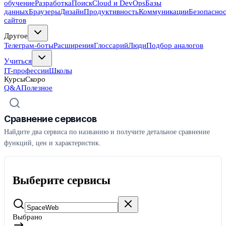
обучение
Разработка
Поиск
Cloud и DevOps
Базы
данных
Браузеры
Дизайн
Продуктивность
Коммуникации
Безопасно
сайтов
Другое
Телеграм-боты
Расширения
Глоссарий
Люди
Подбор аналогов
Учиться
IT-профессии
Школы
Курсы
Скоро
Q&A
Полезное
Сравнение сервисов
Найдите два сервиса по названию и получите детальное сравнение
функций, цен и характеристик.
Выберите сервисы
Выбрано