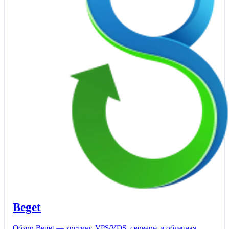
Beget
Обзор Beget — хостинг, VPS/VDS, серверы и облачная