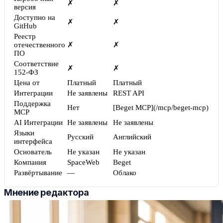
✗
✗
версия
Доступно на
✗
✗
GitHub
Реестр
отечественного
✗
✗
ПО
Соответствие
✗
✗
152-ФЗ
Цена от
Платный
Платный
Интеграции
Не заявлены
REST API
Поддержка
Нет
[Beget MCP](/mcp/beget-mcp)
MCP
AI Интеграции
Не заявлены
Не заявлены
Языки
Русский
Английский
интерфейса
Основатель
Не указан
Не указан
Компания
SpaceWeb
Beget
Развёртывание
—
Облако
Мнение редактора