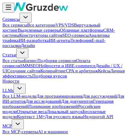
Сервисы
Все сервисы
Все категории
VPS/VDS
Виртуальный
хостинг
Выделенные серверы
Облачные платформы
CRM-
системы
Конструкторы сайтов
SEO-сервисы
Аналитика
трафика
ИИ-разработка
ИИ-агенты
Телефония
E-mail-
рассылки
Дизайн
Статьи
Все статьи
Бизнес
Подборки сервисов
Оплата
сервисов
SMM
SEO
Нейросети и ИИ
E-commerce
Дизайн / UX /
UI
Создание сайтов
Копирайтинг
CPA и арбитраж
Кейсы
Личная
эффективность
Подборки курсов
Новости
LLMs
Все LLM-модели
Для программирования
Для рассуждений
Для
ИИ-агентов
Для исследований
Для документов
Генерация
изображений
Понимание изображений
Российские
модели
Открытые веса
Локальный запуск
Бесплатные
модели
Контекст 1M+
Для русского языка
Недорогой API
MCP
Все MCP-серверы
AI и машинное