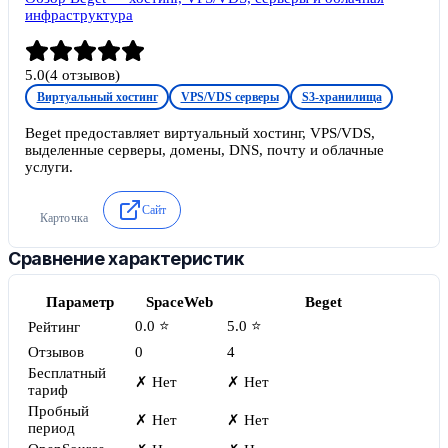
инфраструктура
5.0
(
4
отзывов)
Виртуальный хостинг
VPS/VDS серверы
S3-хранилища
Beget предоставляет виртуальный хостинг, VPS/VDS,
выделенные серверы, домены, DNS, почту и облачные
услуги.
Сайт
Карточка
Сравнение характеристик
Параметр
SpaceWeb
Beget
0.0 ⭐
5.0 ⭐
Рейтинг
Отзывов
0
4
Бесплатный
✗ Нет
✗ Нет
тариф
Пробный
✗ Нет
✗ Нет
период