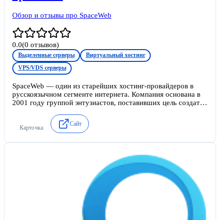
Обзор и отзывы про SpaceWeb
0.0
(
0
отзывов)
Выделенные серверы
Виртуальный хостинг
VPS/VDS серверы
SpaceWeb — один из старейших хостинг-провайдеров в
русскоязычном сегменте интернета. Компания основана в
2001 году группой энтузиастов, поставивших цель создать
максимально надежную и гибкую платформу для
размещения сайтов.
Сайт
Карточка