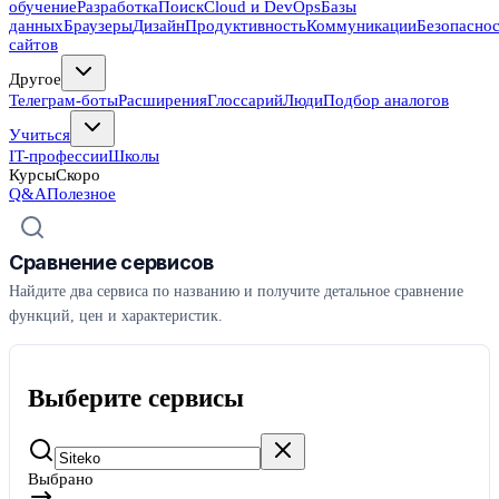
обучение
Разработка
Поиск
Cloud и DevOps
Базы
данных
Браузеры
Дизайн
Продуктивность
Коммуникации
Безопасно
сайтов
Другое
Телеграм-боты
Расширения
Глоссарий
Люди
Подбор аналогов
Учиться
IT-профессии
Школы
Курсы
Скоро
Q&A
Полезное
Сравнение сервисов
Найдите два сервиса по названию и получите детальное сравнение
функций, цен и характеристик.
Выберите сервисы
Выбрано