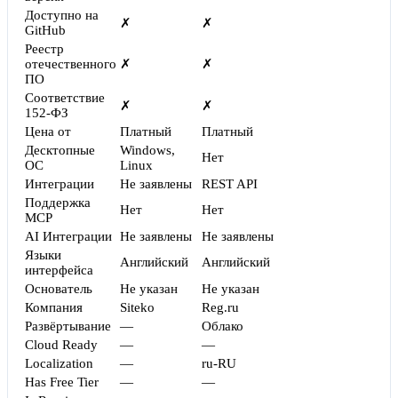
Доступно на
✗
✗
GitHub
Реестр
отечественного
✗
✗
ПО
Соответствие
✗
✗
152-ФЗ
Цена от
Платный
Платный
Десктопные
Windows,
Нет
ОС
Linux
Интеграции
Не заявлены
REST API
Поддержка
Нет
Нет
MCP
AI Интеграции
Не заявлены
Не заявлены
Языки
Английский
Английский
интерфейса
Основатель
Не указан
Не указан
Компания
Siteko
Reg.ru
Развёртывание
—
Облако
Cloud Ready
—
—
Localization
—
ru-RU
Has Free Tier
—
—