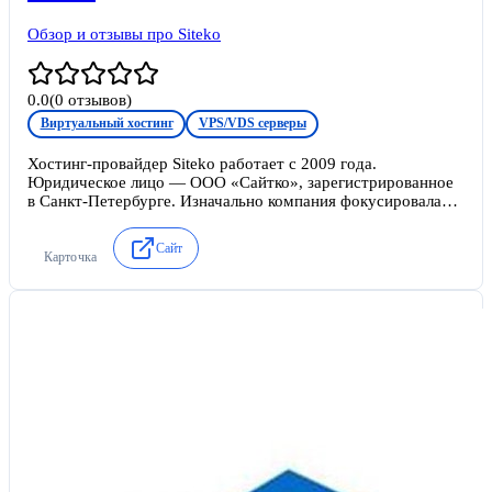
Обзор и отзывы про Siteko
0.0
(
0
отзывов)
Виртуальный хостинг
VPS/VDS серверы
Хостинг-провайдер Siteko работает с 2009 года.
Юридическое лицо — ООО «Сайтко», зарегистрированное
в Санкт-Петербурге. Изначально компания фокусировалась
на дешёвом виртуальном хостинге для частных лиц и
небольших проектов. К 2026 году портфель услуг
Сайт
расширился до виртуальных и выделенных серверов,
Карточка
однако бюджетный сегмент остаётся ключевым.