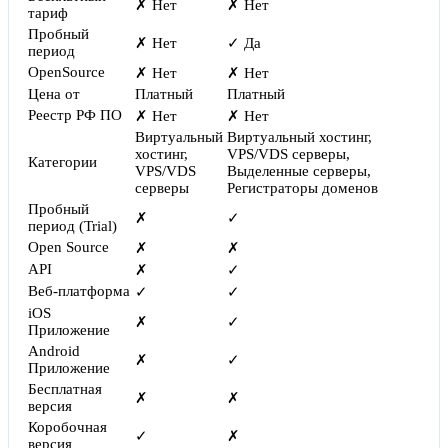
✗ Нет
✗ Нет
тариф
Пробный
✗ Нет
✓ Да
период
OpenSource
✗ Нет
✗ Нет
Цена от
Платный
Платный
Реестр РФ ПО
✗ Нет
✗ Нет
Виртуальный
Виртуальный хостинг,
хостинг,
VPS/VDS серверы,
Категории
VPS/VDS
Выделенные серверы,
серверы
Регистраторы доменов
Пробный
✗
✓
период (Trial)
Open Source
✗
✗
API
✗
✓
Веб-платформа
✓
✓
iOS
✗
✓
Приложение
Android
✗
✓
Приложение
Бесплатная
✗
✗
версия
Коробочная
✓
✗
версия