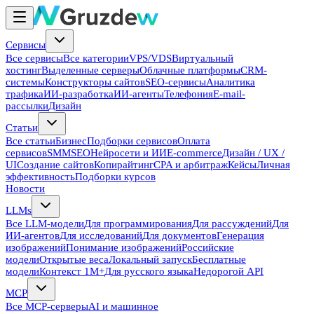
Сервисы
Все сервисы
Все категории
VPS/VDS
Виртуальный
хостинг
Выделенные серверы
Облачные платформы
CRM-
системы
Конструкторы сайтов
SEO-сервисы
Аналитика
трафика
ИИ-разработка
ИИ-агенты
Телефония
E-mail-
рассылки
Дизайн
Статьи
Все статьи
Бизнес
Подборки сервисов
Оплата
сервисов
SMM
SEO
Нейросети и ИИ
E-commerce
Дизайн / UX /
UI
Создание сайтов
Копирайтинг
CPA и арбитраж
Кейсы
Личная
эффективность
Подборки курсов
Новости
LLMs
Все LLM-модели
Для программирования
Для рассуждений
Для
ИИ-агентов
Для исследований
Для документов
Генерация
изображений
Понимание изображений
Российские
модели
Открытые веса
Локальный запуск
Бесплатные
модели
Контекст 1M+
Для русского языка
Недорогой API
MCP
Все MCP-серверы
AI и машинное