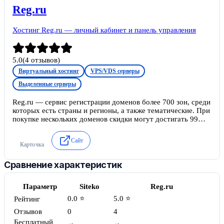
Reg.ru
Хостинг Reg.ru — личный кабинет и панель управления
5.0
(
4
отзывов)
Виртуальный хостинг
VPS/VDS серверы
Выделенные серверы
Reg.ru — сервис регистрации доменов более 700 зон, среди
которых есть страны и регионы, а также тематические. При
покупке нескольких доменов скидки могут достигать 99%.
С каждым доменом хостинг и SSL-сертификат - бесплатно.
Сайт
Карточка
Сравнение характеристик
Параметр
Siteko
Reg.ru
0.0 ⭐
5.0 ⭐
Рейтинг
Отзывов
0
4
Бесплатный