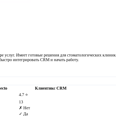
е услуг. Имеет готовые решения для стоматологических клиник, 
быстро интегрировать CRM и начать работу.
ecto
Клиентикс CRM
4.7 ⭐
13
✗ Нет
✓ Да