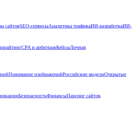
ры сайтов
SEO-сервисы
Аналитика трафика
ИИ-разработка
ИИ-
пирайтинг
CPA и арбитраж
Кейсы
Личная
ений
Понимание изображений
Российские модели
Открытые
никации
Безопасность
Финансы
Парсинг сайтов