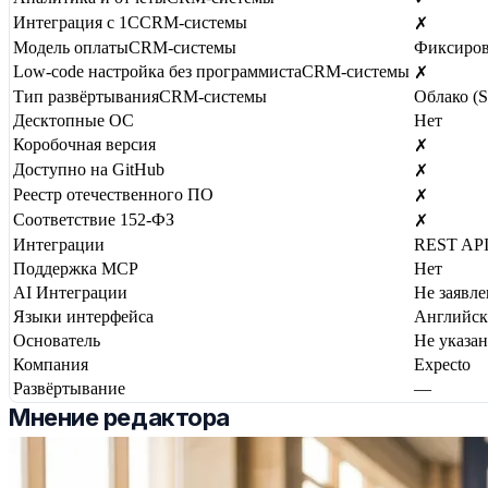
Интеграция с 1С
CRM-системы
✗
Модель оплаты
CRM-системы
Фиксиров
Low-code настройка без программиста
CRM-системы
✗
Тип развёртывания
CRM-системы
Облако (S
Десктопные ОС
Нет
Коробочная версия
✗
Доступно на GitHub
✗
Реестр отечественного ПО
✗
Соответствие 152-ФЗ
✗
Интеграции
REST AP
Поддержка MCP
Нет
AI Интеграции
Не заявл
Языки интерфейса
Английс
Основатель
Не указан
Компания
Expecto
Развёртывание
—
Мнение редактора