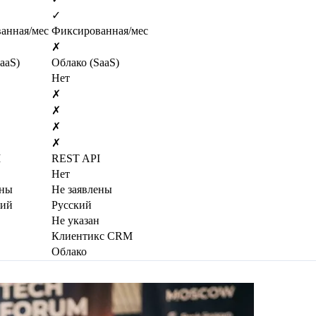
✓
анная/мес
Фиксированная/мес
✗
aaS)
Облако (SaaS)
Нет
✗
✗
✗
✗
I
REST API
Нет
ены
Не заявлены
кий
Русский
Не указан
Клиентикс CRM
Облако