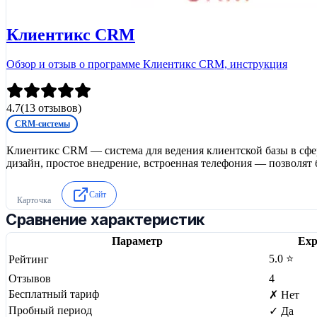
Клиентикс CRM
Обзор и отзыв о программе Клиентикс CRM, инструкция
4.7
(
13
отзывов)
CRM-системы
Клиентикс CRM — система для ведения клиентской базы в сфер
дизайн, простое внедрение, встроенная телефония — позволят 
Сайт
Карточка
Сравнение характеристик
Параметр
Exp
5.0 ⭐
Рейтинг
Отзывов
4
Бесплатный тариф
✗ Нет
Пробный период
✓ Да