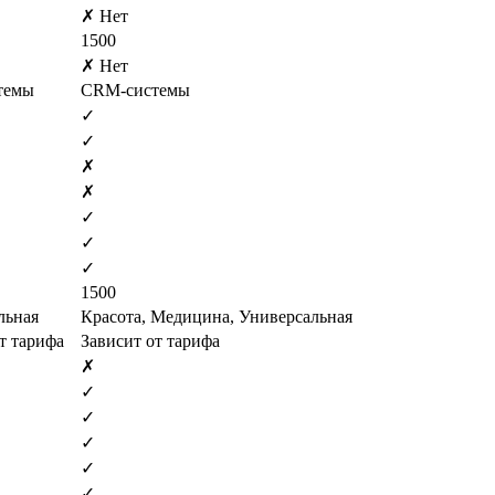
✗ Нет
1500
✗ Нет
темы
CRM-системы
✓
✓
✗
✗
✓
✓
✓
1500
льная
Красота, Медицина, Универсальная
т тарифа
Зависит от тарифа
✗
✓
✓
✓
✓
✓