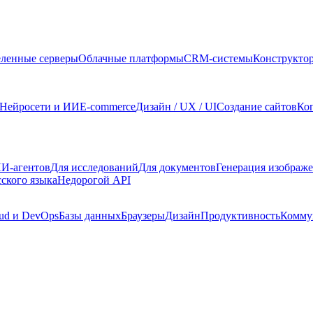
ленные серверы
Облачные платформы
CRM-системы
Конструкто
Нейросети и ИИ
E-commerce
Дизайн / UX / UI
Создание сайтов
Ко
И-агентов
Для исследований
Для документов
Генерация изображ
сского языка
Недорогой API
ud и DevOps
Базы данных
Браузеры
Дизайн
Продуктивность
Комму