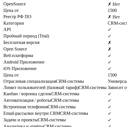
OpenSource
✗ Нет
Цена от
1500
Реестр РФ ПО
✗ Нет
Категории
CRM-сис
API
✓
Пробный период (Trial)
✓
Бесплатная версия
✗
Open Source
✗
Веб-платформа
✓
Android Приложение
✓
iOS Приложение
✓
Цена от
1500
Отраслевая специализация
CRM-системы
Универса
Лимит пользователей (базовый тариф)
CRM-системы
Зависит о
Канбан / воронка сделок
CRM-системы
✓
Автоматизация / роботы
CRM-системы
✓
Встроенная телефония
CRM-системы
✓
Email-рассылки внутри CRM
CRM-системы
✓
Задачи и проекты
CRM-системы
✓
Аналитика и отчёты
CRM-системы
✓