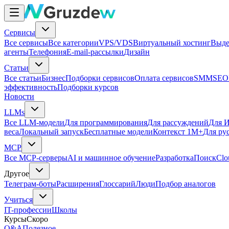
Сервисы
Все сервисы
Все категории
VPS/VDS
Виртуальный хостинг
Выде
агенты
Телефония
E-mail-рассылки
Дизайн
Статьи
Все статьи
Бизнес
Подборки сервисов
Оплата сервисов
SMM
SEO
эффективность
Подборки курсов
Новости
LLMs
Все LLM-модели
Для программирования
Для рассуждений
Для И
веса
Локальный запуск
Бесплатные модели
Контекст 1M+
Для ру
MCP
Все MCP-серверы
AI и машинное обучение
Разработка
Поиск
Clo
Другое
Телеграм-боты
Расширения
Глоссарий
Люди
Подбор аналогов
Учиться
IT-профессии
Школы
Курсы
Скоро
Q&A
Полезное