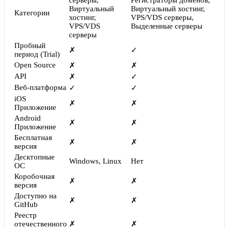
серверы,
Регистраторы доменов,
Виртуальный
Виртуальный хостинг,
Категории
хостинг,
VPS/VDS серверы,
VPS/VDS
Выделенные серверы
серверы
Пробный
✗
✓
период (Trial)
Open Source
✗
✗
API
✗
✓
Веб-платформа
✓
✓
iOS
✗
✗
Приложение
Android
✗
✗
Приложение
Бесплатная
✗
✗
версия
Десктопные
Windows, Linux
Нет
ОС
Коробочная
✗
✗
версия
Доступно на
✗
✗
GitHub
Реестр
отечественного
✗
✗