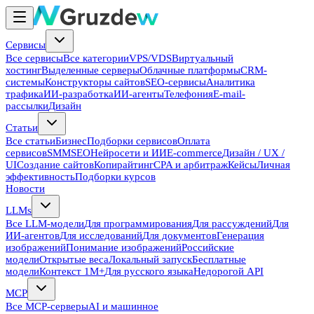
Сервисы
Все сервисы
Все категории
VPS/VDS
Виртуальный
хостинг
Выделенные серверы
Облачные платформы
CRM-
системы
Конструкторы сайтов
SEO-сервисы
Аналитика
трафика
ИИ-разработка
ИИ-агенты
Телефония
E-mail-
рассылки
Дизайн
Статьи
Все статьи
Бизнес
Подборки сервисов
Оплата
сервисов
SMM
SEO
Нейросети и ИИ
E-commerce
Дизайн / UX /
UI
Создание сайтов
Копирайтинг
CPA и арбитраж
Кейсы
Личная
эффективность
Подборки курсов
Новости
LLMs
Все LLM-модели
Для программирования
Для рассуждений
Для
ИИ-агентов
Для исследований
Для документов
Генерация
изображений
Понимание изображений
Российские
модели
Открытые веса
Локальный запуск
Бесплатные
модели
Контекст 1M+
Для русского языка
Недорогой API
MCP
Все MCP-серверы
AI и машинное