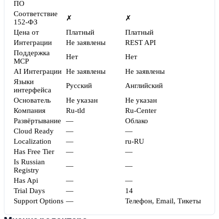
ПО
Соответствие
✗
✗
152-ФЗ
Цена от
Платный
Платный
Интеграции
Не заявлены
REST API
Поддержка
Нет
Нет
MCP
AI Интеграции
Не заявлены
Не заявлены
Языки
Русский
Английский
интерфейса
Основатель
Не указан
Не указан
Компания
Ru-tld
Ru-Center
Развёртывание
—
Облако
Cloud Ready
—
—
Localization
—
ru-RU
Has Free Tier
—
—
Is Russian
—
—
Registry
Has Api
—
—
Trial Days
—
14
Support Options
—
Телефон, Email, Тикеты