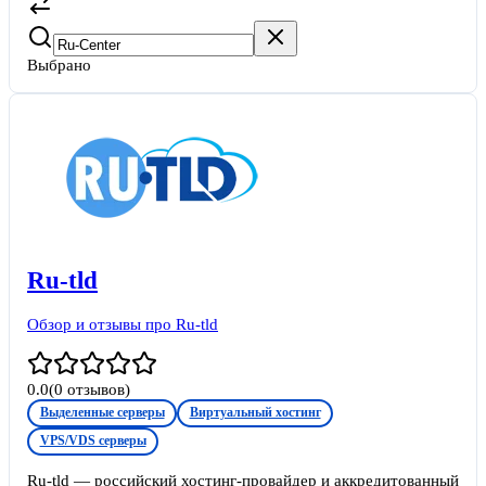
Выбрано
Ru-tld
Обзор и отзывы про Ru-tld
0.0
(
0
отзывов)
Выделенные серверы
Виртуальный хостинг
VPS/VDS серверы
Ru-tld — российский хостинг-провайдер и аккредитованный