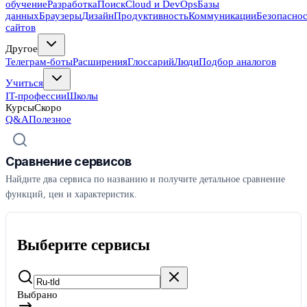
обучение
Разработка
Поиск
Cloud и DevOps
Базы
данных
Браузеры
Дизайн
Продуктивность
Коммуникации
Безопасно
сайтов
Другое
Телеграм-боты
Расширения
Глоссарий
Люди
Подбор аналогов
Учиться
IT-профессии
Школы
Курсы
Скоро
Q&A
Полезное
Сравнение сервисов
Найдите два сервиса по названию и получите детальное сравнение
функций, цен и характеристик.
Выберите сервисы
Выбрано