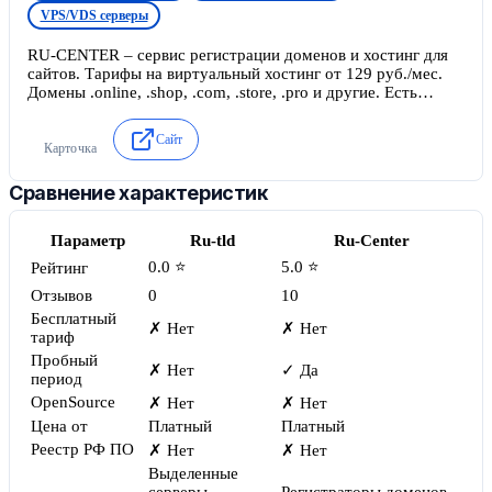
VPS/VDS серверы
RU-CENTER – сервис регистрации доменов и хостинг для
сайтов. Тарифы на виртуальный хостинг от 129 руб./мес.
Домены .online, .shop, .com, .store, .pro и другие. Есть
конструктор сайтов на дизайнерских шаблонах и
возможность приема оплаты через PayPal и Яндекс.Кассу.
Сайт
Карточка
Сравнение характеристик
Параметр
Ru-tld
Ru-Center
0.0 ⭐
5.0 ⭐
Рейтинг
Отзывов
0
10
Бесплатный
✗ Нет
✗ Нет
тариф
Пробный
✗ Нет
✓ Да
период
OpenSource
✗ Нет
✗ Нет
Цена от
Платный
Платный
Реестр РФ ПО
✗ Нет
✗ Нет
Выделенные