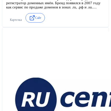
регистратор доменных имён. Бренд появился в 2007 году
как сервис по продаже доменов в зонах .ru, .рф и .su.
Основатели — бывшие сотрудники телекоммуникационных
компаний, сделавшие ставку на розничную регистрацию с
Сайт
минимальной наценкой. Запуск виртуального хостинга
Карточка
состоялся в 2010 году.