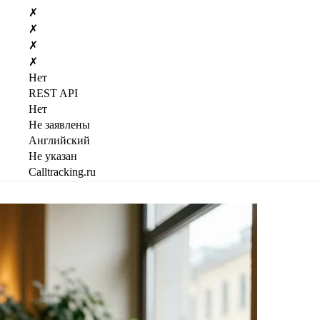
✗
✗
✗
✗
Нет
REST API
Нет
Не заявлены
Английский
Не указан
Calltracking.ru