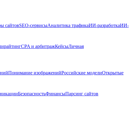
ры сайтов
SEO-сервисы
Аналитика трафика
ИИ-разработка
ИИ-
пирайтинг
CPA и арбитраж
Кейсы
Личная
ений
Понимание изображений
Российские модели
Открытые
никации
Безопасность
Финансы
Парсинг сайтов