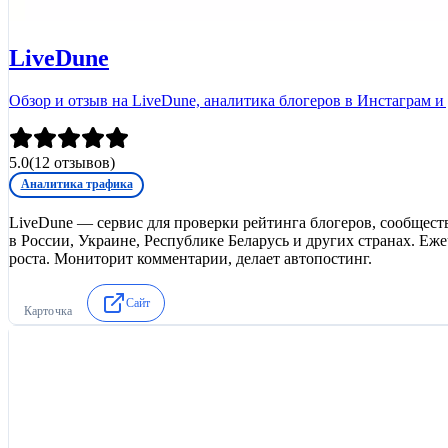
LiveDune
Обзор и отзыв на LiveDune, аналитика блогеров в Инстаграм и 
5.0
(
12
отзывов)
Аналитика трафика
LiveDune — сервис для проверки рейтинга блогеров, сообществ,
в России, Украине, Республике Беларусь и других странах. Еж
роста. Мониторит комментарии, делает автопостинг.
Сайт
Карточка