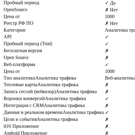
Пробный период
✓ Да
OpenSource
✗ Нет
Цена от
1000
Реестр РФ ПО
✗ Нет
Категории
Аналитика тр
API
✓
Пробный период (Trial)
✓
Бесплатная версия
✗
Open Source
✗
Веб-платформа
✓
Цена от
1000
Тип аналитики
Аналитика трафика
Веб-аналитик
Тепловые карты
Аналитика трафика
✗
Запись сессий (вебвизор)
Аналитика трафика
✗
Воронки конверсий
Аналитика трафика
✓
Интеграция с CRM
Аналитика трафика
✗
Данные в реальном времени
Аналитика трафика
✓
Цели и события
Аналитика трафика
✗
iOS Приложение
✗
Android Приложение
✗