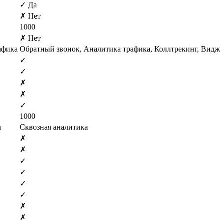
✓ Да
✗ Нет
1000
✗ Нет
афика
Обратный звонок, Аналитика трафика, Коллтрекинг, Видж
✓
✓
✗
✗
✓
1000
а
Сквозная аналитика
✗
✗
✓
✓
✓
✓
✗
✗