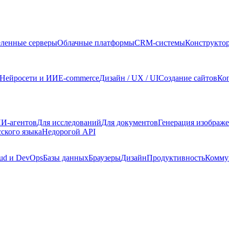
ленные серверы
Облачные платформы
CRM-системы
Конструкто
Нейросети и ИИ
E-commerce
Дизайн / UX / UI
Создание сайтов
Ко
И-агентов
Для исследований
Для документов
Генерация изображ
сского языка
Недорогой API
ud и DevOps
Базы данных
Браузеры
Дизайн
Продуктивность
Комму