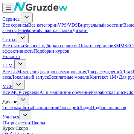
Сервисы
Все сервисы
Все категории
VPS/VDS
Виртуальный хостинг
Выде
агенты
Телефония
E-mail-рассылки
Дизайн
Статьи
Все статьи
Бизнес
Подборки сервисов
Оплата сервисов
SMM
SEO
эффективность
Подборки курсов
Новости
LLMs
Все LLM-модели
Для программирования
Для рассуждений
Для И
веса
Локальный запуск
Бесплатные модели
Контекст 1M+
Для ру
MCP
Все MCP-серверы
AI и машинное обучение
Разработка
Поиск
Clo
Другое
Телеграм-боты
Расширения
Глоссарий
Люди
Подбор аналогов
Учиться
IT-профессии
Школы
Курсы
Скоро
Q&A
Полезное