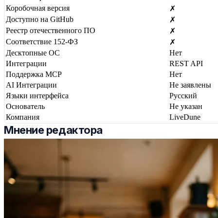
Коробочная версия
✗
Доступно на GitHub
✗
Реестр отечественного ПО
✗
Соответствие 152-ФЗ
✗
Десктопные ОС
Нет
Интеграции
REST API
Поддержка MCP
Нет
AI Интеграции
Не заявлены
Языки интерфейса
Русский
Основатель
Не указан
Компания
LiveDune
Мнение редактора