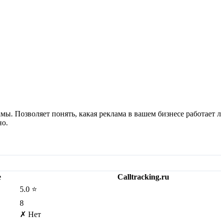
ламы. Позволяет понять, какая реклама в вашем бизнесе работает
но.
e
Calltracking.ru
5.0 ⭐
8
✗ Нет