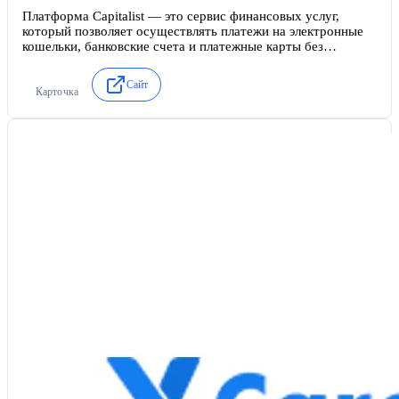
Платформа Capitalist — это сервис финансовых услуг,
который позволяет осуществлять платежи на электронные
кошельки, банковские счета и платежные карты без
необходимости регистрации в разнообразных платежных
системах.Бесплатные переводы внутри системы позволяют
Сайт
мгновенно производить расчеты.Мультивалютный кошелек
Карточка
делает расчеты с партнерами еще проще.