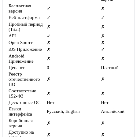
Бесплатная
✓
✗
версия
Веб-платформа
✓
✓
Пробный период
✗
✗
(Trial)
API
✓
✗
Open Source
✗
✗
iOS Приложение
✗
✓
Android
✗
✗
Приложение
Цена от
0
Платный
Реестр
отечественного
✗
✗
ПО
Соответствие
✗
✗
152-ФЗ
Десктопные ОС
Нет
Нет
Языки
Русский, English
Английский
интерфейса
Коробочная
✗
✗
версия
Доступно на
✗
✗