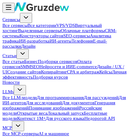
Сервисы
Все сервисы
Все категории
VPS/VDS
Виртуальный
хостинг
Выделенные серверы
Облачные платформы
CRM-
системы
Конструкторы сайтов
SEO-сервисы
Аналитика
трафика
ИИ-разработка
ИИ-агенты
Телефония
E-mail-
рассылки
Дизайн
Статьи
Все статьи
Бизнес
Подборки сервисов
Оплата
сервисов
SMM
SEO
Нейросети и ИИ
E-commerce
Дизайн / UX /
UI
Создание сайтов
Копирайтинг
CPA и арбитраж
Кейсы
Личная
эффективность
Подборки курсов
Новости
LLMs
Все LLM-модели
Для программирования
Для рассуждений
Для
ИИ-агентов
Для исследований
Для документов
Генерация
изображений
Понимание изображений
Российские
модели
Открытые веса
Локальный запуск
Бесплатные
модели
Контекст 1M+
Для русского языка
Недорогой API
MCP
Все MCP-серверы
AI и машинное