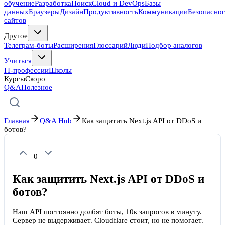
обучение
Разработка
Поиск
Cloud и DevOps
Базы
данных
Браузеры
Дизайн
Продуктивность
Коммуникации
Безопасно
сайтов
Другое
Телеграм-боты
Расширения
Глоссарий
Люди
Подбор аналогов
Учиться
IT-профессии
Школы
Курсы
Скоро
Q&A
Полезное
Главная
Q&A Hub
Как защитить Next.js API от DDoS и
ботов?
0
Как защитить Next.js API от DDoS и
ботов?
Наш API постоянно долбят боты, 10к запросов в минуту.
Сервер не выдерживает. Cloudflare стоит, но не помогает.