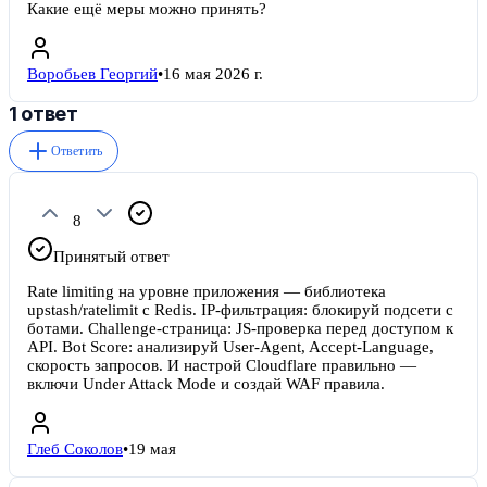
Какие ещё меры можно принять?
Воробьев Георгий
•
16 мая 2026 г.
1 ответ
Ответить
8
Принятый ответ
Rate limiting на уровне приложения — библиотека
upstash/ratelimit с Redis. IP-фильтрация: блокируй подсети с
ботами. Challenge-страница: JS-проверка перед доступом к
API. Bot Score: анализируй User-Agent, Accept-Language,
скорость запросов. И настрой Cloudflare правильно —
включи Under Attack Mode и создай WAF правила.
Глеб Соколов
•
19 мая