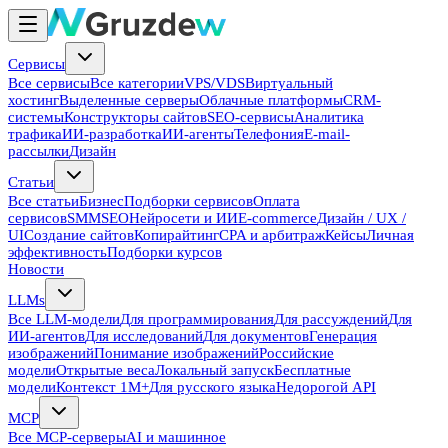
Сервисы
Все сервисы
Все категории
VPS/VDS
Виртуальный
хостинг
Выделенные серверы
Облачные платформы
CRM-
системы
Конструкторы сайтов
SEO-сервисы
Аналитика
трафика
ИИ-разработка
ИИ-агенты
Телефония
E-mail-
рассылки
Дизайн
Статьи
Все статьи
Бизнес
Подборки сервисов
Оплата
сервисов
SMM
SEO
Нейросети и ИИ
E-commerce
Дизайн / UX /
UI
Создание сайтов
Копирайтинг
CPA и арбитраж
Кейсы
Личная
эффективность
Подборки курсов
Новости
LLMs
Все LLM-модели
Для программирования
Для рассуждений
Для
ИИ-агентов
Для исследований
Для документов
Генерация
изображений
Понимание изображений
Российские
модели
Открытые веса
Локальный запуск
Бесплатные
модели
Контекст 1M+
Для русского языка
Недорогой API
MCP
Все MCP-серверы
AI и машинное