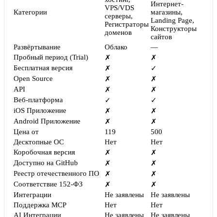
Интернет-
VPS/VDS
Категории
магазины,
серверы,
Landing Page,
Регистраторы
Конструкторы
доменов
сайтов
Развёртывание
Облако
—
Пробный период (Trial)
✗
✗
Бесплатная версия
✗
✓
Open Source
✗
✗
API
✗
✗
Веб-платформа
✓
✓
iOS Приложение
✗
✗
Android Приложение
✗
✗
Цена от
119
500
Десктопные ОС
Нет
Нет
Коробочная версия
✗
✗
Доступно на GitHub
✗
✗
Реестр отечественного ПО
✗
✗
Соответствие 152-ФЗ
✗
✗
Интеграции
Не заявлены
Не заявлены
Поддержка MCP
Нет
Нет
AI Интеграции
Не заявлены
Не заявлены