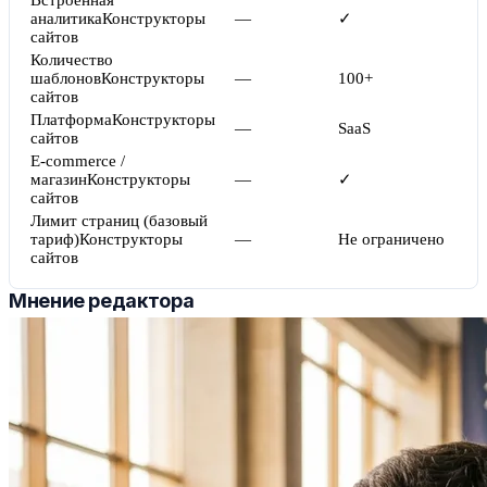
Встроенная
аналитика
Конструкторы
—
✓
сайтов
Количество
шаблонов
Конструкторы
—
100+
сайтов
Платформа
Конструкторы
—
SaaS
сайтов
E-commerce /
магазин
Конструкторы
—
✓
сайтов
Лимит страниц (базовый
тариф)
Конструкторы
—
Не ограничено
сайтов
Мнение редактора