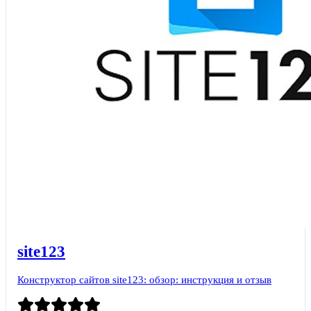
site123
Конструктор сайтов site123: обзор: инструкция и отзыв