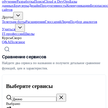
обучение
Разработка
Поиск
Cloud и DevOps
Базы
данных
Браузеры
Дизайн
Продуктивность
Коммуникации
Безопасно
сайтов
Другое
Телеграм-боты
Расширения
Глоссарий
Люди
Подбор аналогов
Учиться
IT-профессии
Школы
Курсы
Скоро
Q&A
Полезное
Сравнение сервисов
Найдите два сервиса по названию и получите детальное сравнение
функций, цен и характеристик.
Выберите сервисы
Выбрано