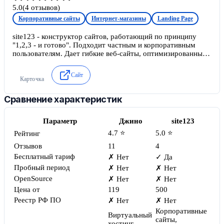
5.0
(
4
отзывов)
Корпоративные сайты
Интернет-магазины
Landing Page
site123 - конструктор сайтов, работающий по принципу
"1,2,3 - и готово". Подходит частным и корпоративным
пользователям. Дает гибкие веб-сайты, оптимизированные
для поисковых систем и полностью адаптированные ко всем
видам устройств и разрешениям экрана.
Сайт
Карточка
Сравнение характеристик
Параметр
Джино
site123
4.7 ⭐
5.0 ⭐
Рейтинг
Отзывов
11
4
Бесплатный тариф
✗ Нет
✓ Да
Пробный период
✗ Нет
✗ Нет
OpenSource
✗ Нет
✗ Нет
Цена от
119
500
Реестр РФ ПО
✗ Нет
✗ Нет
Корпоративные
Виртуальный
сайты,
хостинг,