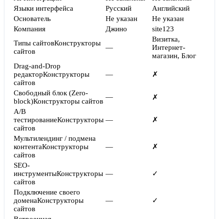
Языки интерфейса
Русский
Английский
Основатель
Не указан
Не указан
Компания
Джино
site123
Визитка,
Типы сайтов
Конструкторы
—
Интернет-
сайтов
магазин, Блог
Drag-and-Drop
редактор
Конструкторы
—
✗
сайтов
Свободный блок (Zero-
—
✗
block)
Конструкторы сайтов
A/B
тестирование
Конструкторы
—
✗
сайтов
Мультилендинг / подмена
контента
Конструкторы
—
✗
сайтов
SEO-
инструменты
Конструкторы
—
✓
сайтов
Подключение своего
домена
Конструкторы
—
✓
сайтов