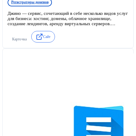
Регистраторы доменов
Джино — сервис, сочетающий в себе несколько видов услуг
для бизнеса: хостинг, домены, облачное хранилище,
создание лендингов, аренду виртуальных серверов.
Бесплатный тестовый период полного функционала — 3
дня. Есть бонусная программа для клиентов с подарками и
Сайт
услугами.
Карточка