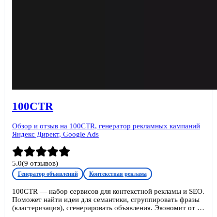
100CTR
Обзор и отзыв на 100CTR, генератор рекламных кампаний
Яндекс Директ, Google Ads
5.0
(
9
отзывов)
Генератор объявлений
Контекстная реклама
100CTR — набор сервисов для контекстной рекламы и SEO.
Поможет найти идеи для семантики, сгруппировать фразы
(кластеризация), сгенерировать объявления. Экономит от 4х
часов работы на средней рекламной кампании. Работает с