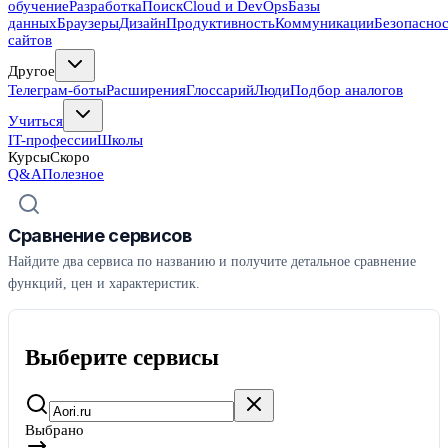
обучение
Разработка
Поиск
Cloud и DevOps
Базы
данных
Браузеры
Дизайн
Продуктивность
Коммуникации
Безопасно
сайтов
Другое
Телеграм-боты
Расширения
Глоссарий
Люди
Подбор аналогов
Учиться
IT-профессии
Школы
Курсы
Скоро
Q&A
Полезное
Сравнение сервисов
Найдите два сервиса по названию и получите детальное сравнение
функций, цен и характеристик.
Выберите сервисы
Выбрано