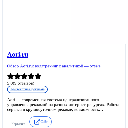
Aori.ru
Обзор Aori.ru: коллтрекинг с аналитикой — отзыв
5.0
(
9
отзывов)
Контекстная реклама
Aori — современная система централизованного
управления рекламой на разных интернет-ресурсах. Работа
сервиса в круглосуточном режиме, возможность
анализировать эффективность каждого объявления, мощная
техподдержка делают ее востребованной среди
Сайт
пользователей.
Карточка