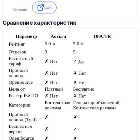
Яндекс Директ, Google Ads, MyTarget.
Сайт
Карточка
Сравнение характеристик
Параметр
Aori.ru
100CTR
5.0 ⭐
5.0 ⭐
Рейтинг
Отзывов
9
9
Бесплатный
✗ Нет
✓ Да
тариф
Пробный
✗ Нет
✗ Нет
период
OpenSource
✗ Нет
✗ Нет
Цена от
Платный
Бесплатно
Реестр РФ ПО
✗ Нет
✗ Нет
Контекстная
Генератор объявлений,
Категории
реклама
Контекстная реклама
Пробный
✗
✗
период (Trial)
Бесплатная
✗
✓
версия
Open Source
✗
✗