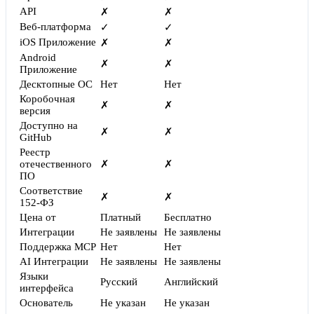
API
✗
✗
Веб-платформа
✓
✓
iOS Приложение
✗
✗
Android
✗
✗
Приложение
Десктопные ОС
Нет
Нет
Коробочная
✗
✗
версия
Доступно на
✗
✗
GitHub
Реестр
отечественного
✗
✗
ПО
Соответствие
✗
✗
152-ФЗ
Цена от
Платный
Бесплатно
Интеграции
Не заявлены
Не заявлены
Поддержка MCP
Нет
Нет
AI Интеграции
Не заявлены
Не заявлены
Языки
Русский
Английский
интерфейса
Основатель
Не указан
Не указан