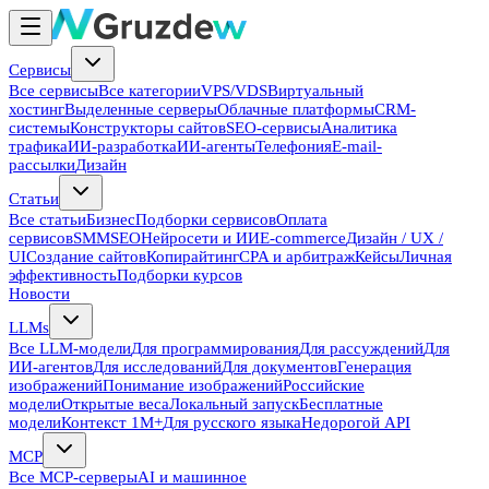
Сервисы
Все сервисы
Все категории
VPS/VDS
Виртуальный
хостинг
Выделенные серверы
Облачные платформы
CRM-
системы
Конструкторы сайтов
SEO-сервисы
Аналитика
трафика
ИИ-разработка
ИИ-агенты
Телефония
E-mail-
рассылки
Дизайн
Статьи
Все статьи
Бизнес
Подборки сервисов
Оплата
сервисов
SMM
SEO
Нейросети и ИИ
E-commerce
Дизайн / UX /
UI
Создание сайтов
Копирайтинг
CPA и арбитраж
Кейсы
Личная
эффективность
Подборки курсов
Новости
LLMs
Все LLM-модели
Для программирования
Для рассуждений
Для
ИИ-агентов
Для исследований
Для документов
Генерация
изображений
Понимание изображений
Российские
модели
Открытые веса
Локальный запуск
Бесплатные
модели
Контекст 1M+
Для русского языка
Недорогой API
MCP
Все MCP-серверы
AI и машинное