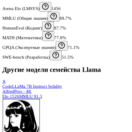
Arena Elo (LMSYS)
1456
MMLU (Общие знания)
89.7%
HumanEval (Кодинг)
87.7%
MATH (Математика)
77.8%
GPQA (Экспертные знания)
71.1%
SWE-bench (Разработка)
51.5%
Другие модели семейства
Llama
A
CodeLLaMa 7B Instruct Solidity
AlfredPros
·
4K
Elo
1526
MMLU
91.3