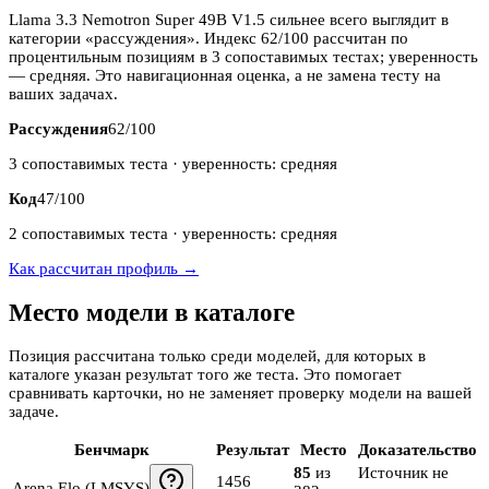
Llama 3.3 Nemotron Super 49B V1.5 сильнее всего выглядит в
категории «рассуждения». Индекс 62/100 рассчитан по
процентильным позициям в 3 сопоставимых тестах; уверенность
— средняя. Это навигационная оценка, а не замена тесту на
ваших задачах.
Рассуждения
62
/100
3
сопоставимых теста · уверенность:
средняя
Код
47
/100
2
сопоставимых теста · уверенность:
средняя
Как рассчитан профиль →
Место модели в каталоге
Позиция рассчитана только среди моделей, для которых в
каталоге указан результат того же теста. Это помогает
сравнивать карточки, но не заменяет проверку модели на вашей
задаче.
Бенчмарк
Результат
Место
Доказательство
85
из
Источник не
1456
Arena Elo (LMSYS)