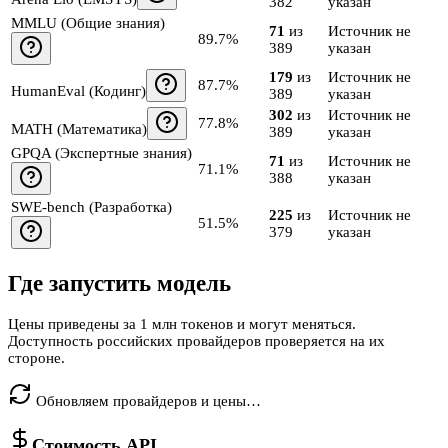
382
указан
MMLU (Общие знания)
71
из
Источник не
89.7%
389
указан
179
из
Источник не
87.7%
HumanEval (Кодинг)
389
указан
302
из
Источник не
77.8%
MATH (Математика)
389
указан
GPQA (Экспертные знания)
71
из
Источник не
71.1%
388
указан
SWE-bench (Разработка)
225
из
Источник не
51.5%
379
указан
Где запустить модель
Цены приведены за 1 млн токенов и могут меняться.
Доступность российских провайдеров проверяется на их
стороне.
Обновляем провайдеров и цены…
Стоимость API