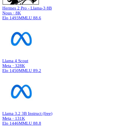
Hermes 2 Pro - Llama-3 8B
Nous
·
8K
Elo
1493
MMLU
88.6
Llama 4 Scout
Meta
·
328K
Elo
1450
MMLU
89.2
Llama 3.2 3B Instruct (free)
Meta
·
131K
Elo
1446
MMLU
88.8