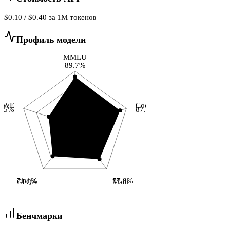
$0.10 / $0.40 за 1M токенов
Профиль модели
MMLU
89.7%
SWE
Code
1.5%
87.7%
71.1%
77.8%
GPQA
Math
Бенчмарки