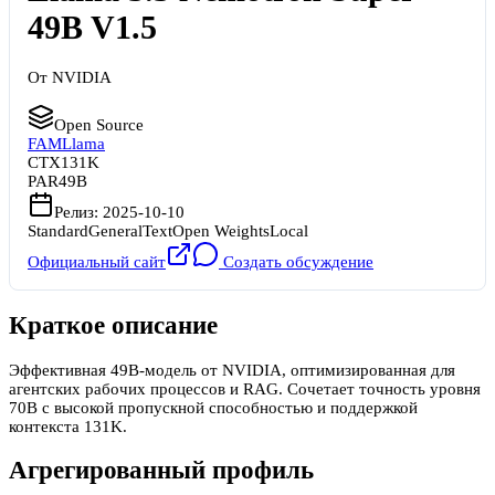
49B V1.5
От
NVIDIA
Open Source
FAM
Llama
CTX
131K
PAR
49B
Релиз:
2025-10-10
Standard
General
Text
Open Weights
Local
Официальный сайт
Создать обсуждение
Краткое описание
Эффективная 49B-модель от NVIDIA, оптимизированная для
агентских рабочих процессов и RAG. Сочетает точность уровня
70B с высокой пропускной способностью и поддержкой
контекста 131K.
Агрегированный профиль