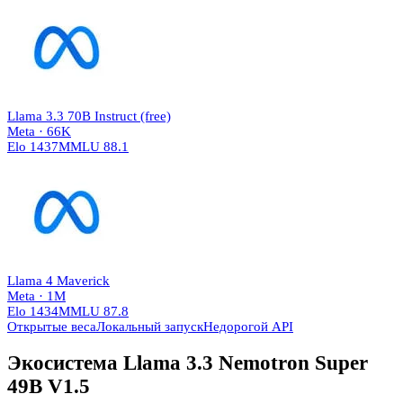
Llama 3.3 70B Instruct (free)
Meta
·
66K
Elo
1437
MMLU
88.1
Llama 4 Maverick
Meta
·
1M
Elo
1434
MMLU
87.8
Открытые веса
Локальный запуск
Недорогой API
Экосистема
Llama 3.3 Nemotron Super
49B V1.5