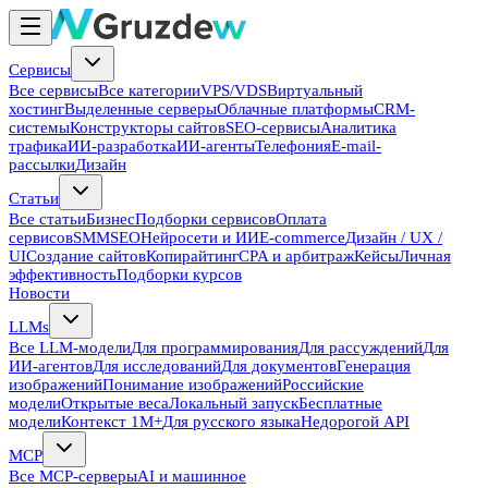
Сервисы
Все сервисы
Все категории
VPS/VDS
Виртуальный
хостинг
Выделенные серверы
Облачные платформы
CRM-
системы
Конструкторы сайтов
SEO-сервисы
Аналитика
трафика
ИИ-разработка
ИИ-агенты
Телефония
E-mail-
рассылки
Дизайн
Статьи
Все статьи
Бизнес
Подборки сервисов
Оплата
сервисов
SMM
SEO
Нейросети и ИИ
E-commerce
Дизайн / UX /
UI
Создание сайтов
Копирайтинг
CPA и арбитраж
Кейсы
Личная
эффективность
Подборки курсов
Новости
LLMs
Все LLM-модели
Для программирования
Для рассуждений
Для
ИИ-агентов
Для исследований
Для документов
Генерация
изображений
Понимание изображений
Российские
модели
Открытые веса
Локальный запуск
Бесплатные
модели
Контекст 1M+
Для русского языка
Недорогой API
MCP
Все MCP-серверы
AI и машинное