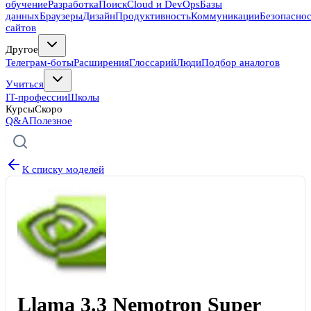
обучение
Разработка
Поиск
Cloud и DevOps
Базы
данных
Браузеры
Дизайн
Продуктивность
Коммуникации
Безопасно
сайтов
Другое
Телеграм-боты
Расширения
Глоссарий
Люди
Подбор аналогов
Учиться
IT-профессии
Школы
Курсы
Скоро
Q&A
Полезное
К списку моделей
Llama 3.3 Nemotron Super