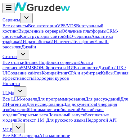
Сервисы
Все сервисы
Все категории
VPS/VDS
Виртуальный
хостинг
Выделенные серверы
Облачные платформы
CRM-
системы
Конструкторы сайтов
SEO-сервисы
Аналитика
трафика
ИИ-разработка
ИИ-агенты
Телефония
E-mail-
рассылки
Дизайн
Статьи
Все статьи
Бизнес
Подборки сервисов
Оплата
сервисов
SMM
SEO
Нейросети и ИИ
E-commerce
Дизайн / UX /
UI
Создание сайтов
Копирайтинг
CPA и арбитраж
Кейсы
Личная
эффективность
Подборки курсов
Новости
LLMs
Все LLM-модели
Для программирования
Для рассуждений
Для
ИИ-агентов
Для исследований
Для документов
Генерация
изображений
Понимание изображений
Российские
модели
Открытые веса
Локальный запуск
Бесплатные
модели
Контекст 1M+
Для русского языка
Недорогой API
MCP
Все MCP-серверы
AI и машинное