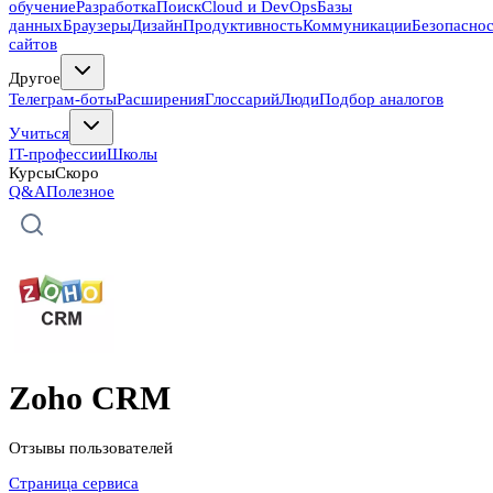
обучение
Разработка
Поиск
Cloud и DevOps
Базы
данных
Браузеры
Дизайн
Продуктивность
Коммуникации
Безопасно
сайтов
Другое
Телеграм-боты
Расширения
Глоссарий
Люди
Подбор аналогов
Учиться
IT-профессии
Школы
Курсы
Скоро
Q&A
Полезное
Zoho CRM
Отзывы пользователей
Страница сервиса