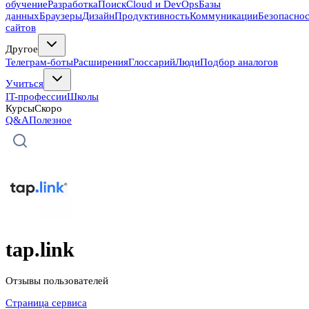
обучение
Разработка
Поиск
Cloud и DevOps
Базы
данных
Браузеры
Дизайн
Продуктивность
Коммуникации
Безопасно
сайтов
Другое
Телеграм-боты
Расширения
Глоссарий
Люди
Подбор аналогов
Учиться
IT-профессии
Школы
Курсы
Скоро
Q&A
Полезное
tap.link
Отзывы пользователей
Страница сервиса