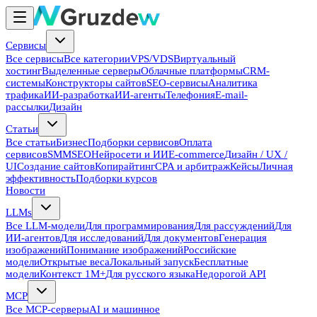
Сервисы
Все сервисы
Все категории
VPS/VDS
Виртуальный
хостинг
Выделенные серверы
Облачные платформы
CRM-
системы
Конструкторы сайтов
SEO-сервисы
Аналитика
трафика
ИИ-разработка
ИИ-агенты
Телефония
E-mail-
рассылки
Дизайн
Статьи
Все статьи
Бизнес
Подборки сервисов
Оплата
сервисов
SMM
SEO
Нейросети и ИИ
E-commerce
Дизайн / UX /
UI
Создание сайтов
Копирайтинг
CPA и арбитраж
Кейсы
Личная
эффективность
Подборки курсов
Новости
LLMs
Все LLM-модели
Для программирования
Для рассуждений
Для
ИИ-агентов
Для исследований
Для документов
Генерация
изображений
Понимание изображений
Российские
модели
Открытые веса
Локальный запуск
Бесплатные
модели
Контекст 1M+
Для русского языка
Недорогой API
MCP
Все MCP-серверы
AI и машинное