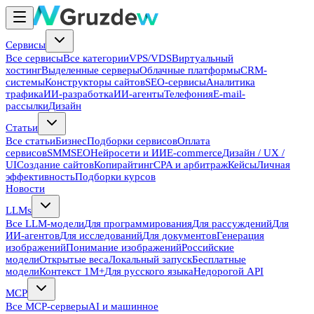
Сервисы
Все сервисы
Все категории
VPS/VDS
Виртуальный
хостинг
Выделенные серверы
Облачные платформы
CRM-
системы
Конструкторы сайтов
SEO-сервисы
Аналитика
трафика
ИИ-разработка
ИИ-агенты
Телефония
E-mail-
рассылки
Дизайн
Статьи
Все статьи
Бизнес
Подборки сервисов
Оплата
сервисов
SMM
SEO
Нейросети и ИИ
E-commerce
Дизайн / UX /
UI
Создание сайтов
Копирайтинг
CPA и арбитраж
Кейсы
Личная
эффективность
Подборки курсов
Новости
LLMs
Все LLM-модели
Для программирования
Для рассуждений
Для
ИИ-агентов
Для исследований
Для документов
Генерация
изображений
Понимание изображений
Российские
модели
Открытые веса
Локальный запуск
Бесплатные
модели
Контекст 1M+
Для русского языка
Недорогой API
MCP
Все MCP-серверы
AI и машинное