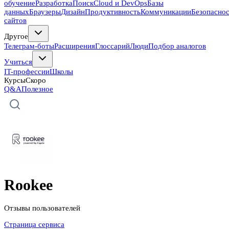
обучение
Разработка
Поиск
Cloud и DevOps
Базы
данных
Браузеры
Дизайн
Продуктивность
Коммуникации
Безопасно
сайтов
Другое
Телеграм-боты
Расширения
Глоссарий
Люди
Подбор аналогов
Учиться
IT-профессии
Школы
Курсы
Скоро
Q&A
Полезное
Rookee
Отзывы пользователей
Страница сервиса