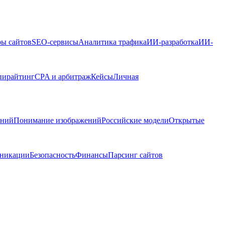
ры сайтов
SEO-сервисы
Аналитика трафика
ИИ-разработка
ИИ-
пирайтинг
CPA и арбитраж
Кейсы
Личная
ений
Понимание изображений
Российские модели
Открытые
никации
Безопасность
Финансы
Парсинг сайтов