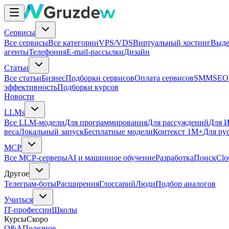
Сервисы
Все сервисы
Все категории
VPS/VDS
Виртуальный хостинг
Выде
агенты
Телефония
E-mail-рассылки
Дизайн
Статьи
Все статьи
Бизнес
Подборки сервисов
Оплата сервисов
SMM
SEO
эффективность
Подборки курсов
Новости
LLMs
Все LLM-модели
Для программирования
Для рассуждений
Для И
веса
Локальный запуск
Бесплатные модели
Контекст 1M+
Для ру
MCP
Все MCP-серверы
AI и машинное обучение
Разработка
Поиск
Clo
Другое
Телеграм-боты
Расширения
Глоссарий
Люди
Подбор аналогов
Учиться
IT-профессии
Школы
Курсы
Скоро
Q&A
Полезное