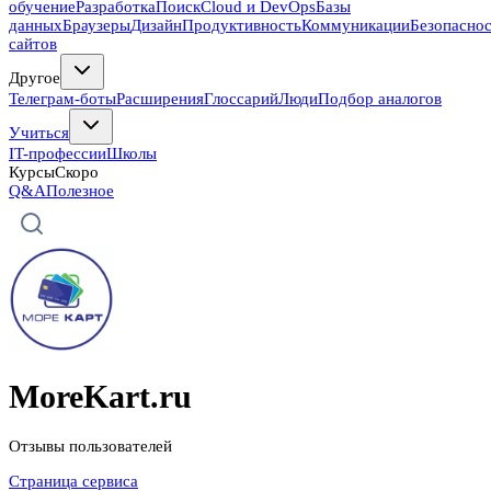
обучение
Разработка
Поиск
Cloud и DevOps
Базы
данных
Браузеры
Дизайн
Продуктивность
Коммуникации
Безопасно
сайтов
Другое
Телеграм-боты
Расширения
Глоссарий
Люди
Подбор аналогов
Учиться
IT-профессии
Школы
Курсы
Скоро
Q&A
Полезное
MoreKart.ru
Отзывы пользователей
Страница сервиса