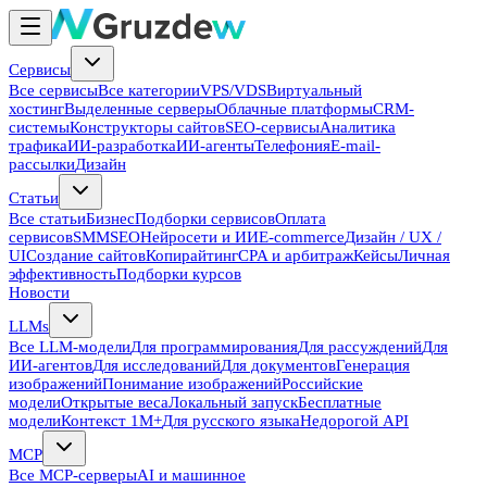
Сервисы
Все сервисы
Все категории
VPS/VDS
Виртуальный
хостинг
Выделенные серверы
Облачные платформы
CRM-
системы
Конструкторы сайтов
SEO-сервисы
Аналитика
трафика
ИИ-разработка
ИИ-агенты
Телефония
E-mail-
рассылки
Дизайн
Статьи
Все статьи
Бизнес
Подборки сервисов
Оплата
сервисов
SMM
SEO
Нейросети и ИИ
E-commerce
Дизайн / UX /
UI
Создание сайтов
Копирайтинг
CPA и арбитраж
Кейсы
Личная
эффективность
Подборки курсов
Новости
LLMs
Все LLM-модели
Для программирования
Для рассуждений
Для
ИИ-агентов
Для исследований
Для документов
Генерация
изображений
Понимание изображений
Российские
модели
Открытые веса
Локальный запуск
Бесплатные
модели
Контекст 1M+
Для русского языка
Недорогой API
MCP
Все MCP-серверы
AI и машинное