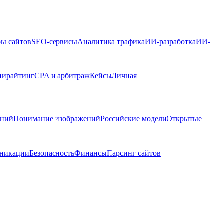
ры сайтов
SEO-сервисы
Аналитика трафика
ИИ-разработка
ИИ-
пирайтинг
CPA и арбитраж
Кейсы
Личная
ений
Понимание изображений
Российские модели
Открытые
никации
Безопасность
Финансы
Парсинг сайтов