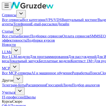
Сервисы
Все сервисы
Все категории
VPS/VDS
Виртуальный хостинг
Выде
агенты
Телефония
E-mail-рассылки
Дизайн
Статьи
Все статьи
Бизнес
Подборки сервисов
Оплата сервисов
SMM
SEO
эффективность
Подборки курсов
Новости
LLMs
Все LLM-модели
Для программирования
Для рассуждений
Для И
веса
Локальный запуск
Бесплатные модели
Контекст 1M+
Для ру
MCP
Все MCP-серверы
AI и машинное обучение
Разработка
Поиск
Clo
Другое
Телеграм-боты
Расширения
Глоссарий
Люди
Подбор аналогов
Учиться
IT-профессии
Школы
Курсы
Скоро
Q&A
Полезное