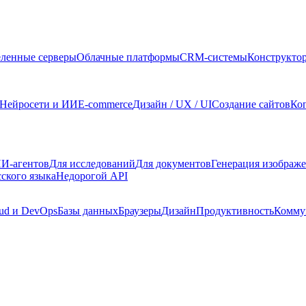
ленные серверы
Облачные платформы
CRM-системы
Конструкто
Нейросети и ИИ
E-commerce
Дизайн / UX / UI
Создание сайтов
Ко
И-агентов
Для исследований
Для документов
Генерация изображ
сского языка
Недорогой API
ud и DevOps
Базы данных
Браузеры
Дизайн
Продуктивность
Комму