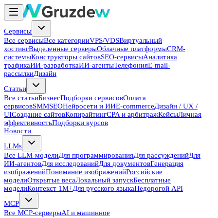
Сервисы
Все сервисы
Все категории
VPS/VDS
Виртуальный
хостинг
Выделенные серверы
Облачные платформы
CRM-
системы
Конструкторы сайтов
SEO-сервисы
Аналитика
трафика
ИИ-разработка
ИИ-агенты
Телефония
E-mail-
рассылки
Дизайн
Статьи
Все статьи
Бизнес
Подборки сервисов
Оплата
сервисов
SMM
SEO
Нейросети и ИИ
E-commerce
Дизайн / UX /
UI
Создание сайтов
Копирайтинг
CPA и арбитраж
Кейсы
Личная
эффективность
Подборки курсов
Новости
LLMs
Все LLM-модели
Для программирования
Для рассуждений
Для
ИИ-агентов
Для исследований
Для документов
Генерация
изображений
Понимание изображений
Российские
модели
Открытые веса
Локальный запуск
Бесплатные
модели
Контекст 1M+
Для русского языка
Недорогой API
MCP
Все MCP-серверы
AI и машинное