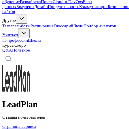
обучение
Разработка
Поиск
Cloud и DevOps
Базы
данных
Браузеры
Дизайн
Продуктивность
Коммуникации
Безопасно
сайтов
Другое
Телеграм-боты
Расширения
Глоссарий
Люди
Подбор аналогов
Учиться
IT-профессии
Школы
Курсы
Скоро
Q&A
Полезное
LeadPlan
Отзывы пользователей
Страница сервиса