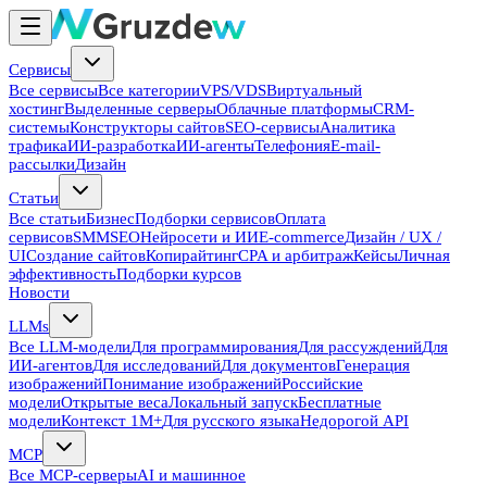
Сервисы
Все сервисы
Все категории
VPS/VDS
Виртуальный
хостинг
Выделенные серверы
Облачные платформы
CRM-
системы
Конструкторы сайтов
SEO-сервисы
Аналитика
трафика
ИИ-разработка
ИИ-агенты
Телефония
E-mail-
рассылки
Дизайн
Статьи
Все статьи
Бизнес
Подборки сервисов
Оплата
сервисов
SMM
SEO
Нейросети и ИИ
E-commerce
Дизайн / UX /
UI
Создание сайтов
Копирайтинг
CPA и арбитраж
Кейсы
Личная
эффективность
Подборки курсов
Новости
LLMs
Все LLM-модели
Для программирования
Для рассуждений
Для
ИИ-агентов
Для исследований
Для документов
Генерация
изображений
Понимание изображений
Российские
модели
Открытые веса
Локальный запуск
Бесплатные
модели
Контекст 1M+
Для русского языка
Недорогой API
MCP
Все MCP-серверы
AI и машинное