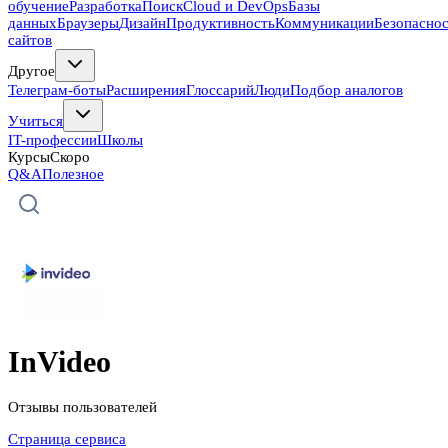
обучение
Разработка
Поиск
Cloud и DevOps
Базы
данных
Браузеры
Дизайн
Продуктивность
Коммуникации
Безопасно
сайтов
Другое
Телеграм-боты
Расширения
Глоссарий
Люди
Подбор аналогов
Учиться
IT-профессии
Школы
Курсы
Скоро
Q&A
Полезное
InVideo
Отзывы пользователей
Страница сервиса