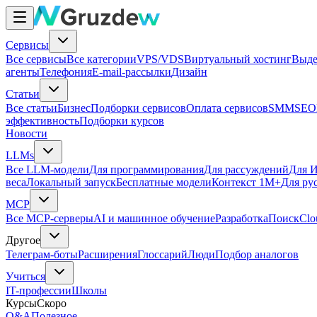
Сервисы
Все сервисы
Все категории
VPS/VDS
Виртуальный хостинг
Выде
агенты
Телефония
E-mail-рассылки
Дизайн
Статьи
Все статьи
Бизнес
Подборки сервисов
Оплата сервисов
SMM
SEO
эффективность
Подборки курсов
Новости
LLMs
Все LLM-модели
Для программирования
Для рассуждений
Для И
веса
Локальный запуск
Бесплатные модели
Контекст 1M+
Для ру
MCP
Все MCP-серверы
AI и машинное обучение
Разработка
Поиск
Clo
Другое
Телеграм-боты
Расширения
Глоссарий
Люди
Подбор аналогов
Учиться
IT-профессии
Школы
Курсы
Скоро
Q&A
Полезное