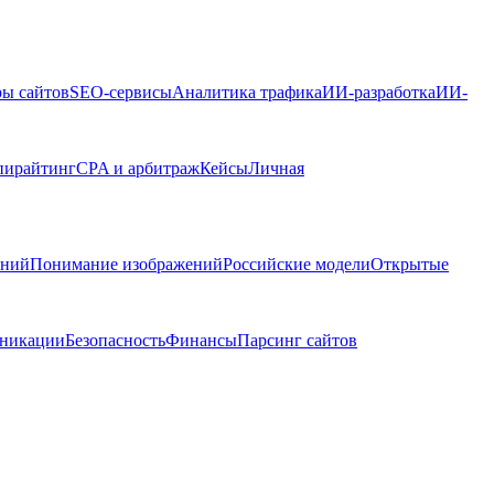
ры сайтов
SEO-сервисы
Аналитика трафика
ИИ-разработка
ИИ-
пирайтинг
CPA и арбитраж
Кейсы
Личная
ений
Понимание изображений
Российские модели
Открытые
никации
Безопасность
Финансы
Парсинг сайтов