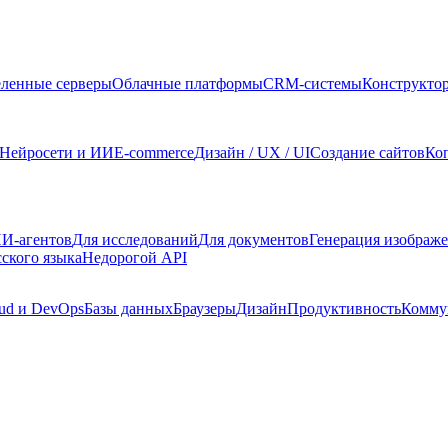
ленные серверы
Облачные платформы
CRM-системы
Конструкто
Нейросети и ИИ
E-commerce
Дизайн / UX / UI
Создание сайтов
Ко
И-агентов
Для исследований
Для документов
Генерация изображ
сского языка
Недорогой API
ud и DevOps
Базы данных
Браузеры
Дизайн
Продуктивность
Комму