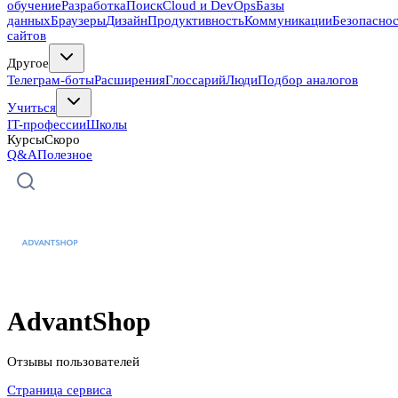
обучение
Разработка
Поиск
Cloud и DevOps
Базы
данных
Браузеры
Дизайн
Продуктивность
Коммуникации
Безопасно
сайтов
Другое
Телеграм-боты
Расширения
Глоссарий
Люди
Подбор аналогов
Учиться
IT-профессии
Школы
Курсы
Скоро
Q&A
Полезное
AdvantShop
Отзывы пользователей
Страница сервиса