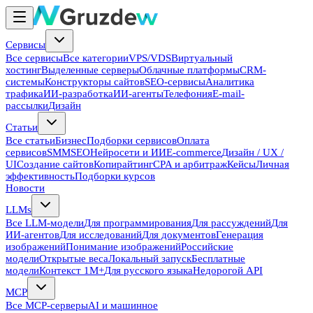
Сервисы
Все сервисы
Все категории
VPS/VDS
Виртуальный
хостинг
Выделенные серверы
Облачные платформы
CRM-
системы
Конструкторы сайтов
SEO-сервисы
Аналитика
трафика
ИИ-разработка
ИИ-агенты
Телефония
E-mail-
рассылки
Дизайн
Статьи
Все статьи
Бизнес
Подборки сервисов
Оплата
сервисов
SMM
SEO
Нейросети и ИИ
E-commerce
Дизайн / UX /
UI
Создание сайтов
Копирайтинг
CPA и арбитраж
Кейсы
Личная
эффективность
Подборки курсов
Новости
LLMs
Все LLM-модели
Для программирования
Для рассуждений
Для
ИИ-агентов
Для исследований
Для документов
Генерация
изображений
Понимание изображений
Российские
модели
Открытые веса
Локальный запуск
Бесплатные
модели
Контекст 1M+
Для русского языка
Недорогой API
MCP
Все MCP-серверы
AI и машинное