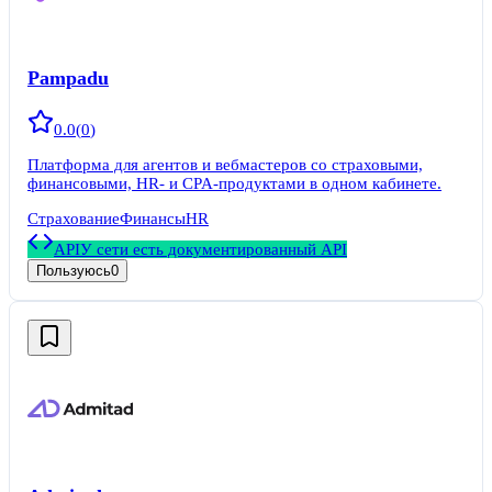
Pampadu
0.0
(
0
)
Платформа для агентов и вебмастеров со страховыми,
финансовыми, HR- и CPA-продуктами в одном кабинете.
Страхование
Финансы
HR
API
У сети есть документированный API
Пользуюсь
0