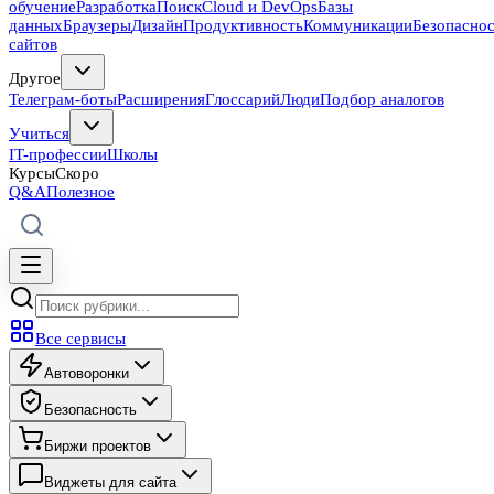
обучение
Разработка
Поиск
Cloud и DevOps
Базы
данных
Браузеры
Дизайн
Продуктивность
Коммуникации
Безопасно
сайтов
Другое
Телеграм-боты
Расширения
Глоссарий
Люди
Подбор аналогов
Учиться
IT-профессии
Школы
Курсы
Скоро
Q&A
Полезное
Все сервисы
Автоворонки
Безопасность
Биржи проектов
Виджеты для сайта