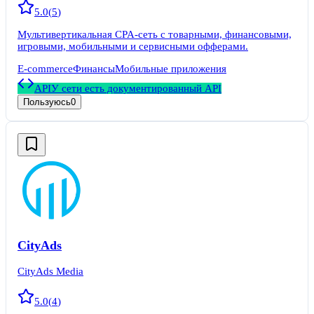
5.0
(
5
)
Мультивертикальная CPA-сеть с товарными, финансовыми,
игровыми, мобильными и сервисными офферами.
E-commerce
Финансы
Мобильные приложения
API
У сети есть документированный API
Пользуюсь
0
CityAds
CityAds Media
5.0
(
4
)