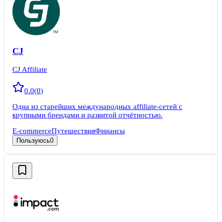
CJ
CJ Affiliate
0.0
(
0
)
Одна из старейших международных affiliate-сетей с
крупными брендами и развитой отчётностью.
E-commerce
Путешествия
Финансы
Пользуюсь
0