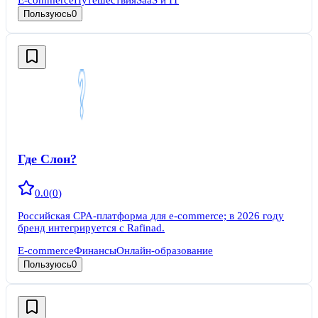
Пользуюсь
0
Где Слон?
0.0
(
0
)
Российская CPA-платформа для e-commerce; в 2026 году
бренд интегрируется с Rafinad.
E-commerce
Финансы
Онлайн-образование
Пользуюсь
0