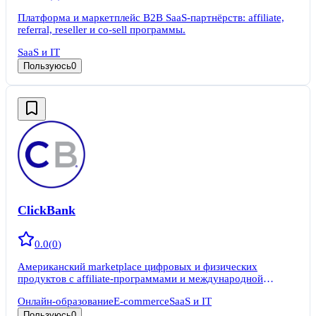
Платформа и маркетплейс B2B SaaS-партнёрств: affiliate,
referral, reseller и co-sell программы.
SaaS и IT
Пользуюсь
0
ClickBank
0.0
(
0
)
Американский marketplace цифровых и физических
продуктов с affiliate-программами и международной
аудиторией.
Онлайн-образование
E-commerce
SaaS и IT
Пользуюсь
0