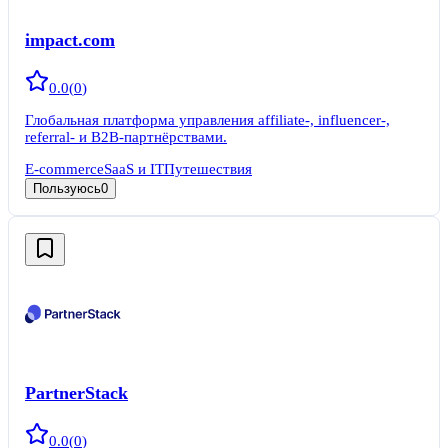
impact.com
0.0
(
0
)
Глобальная платформа управления affiliate-, influencer-,
referral- и B2B-партнёрствами.
E-commerce
SaaS и IT
Путешествия
Пользуюсь
0
PartnerStack
0.0
(
0
)