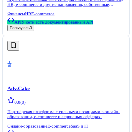
HR, e-commerce и другие направления, собственные
витрины и аналитика.
Финансы
HR
E-commerce
API
У сети есть документированный API
Пользуюсь
0
Adv.Cake
0.0
(
0
)
Партнёрская платформа с сильными позициями в онлайн-
образовании, e-commerce и сервисных офферах.
Онлайн-образование
E-commerce
SaaS и IT