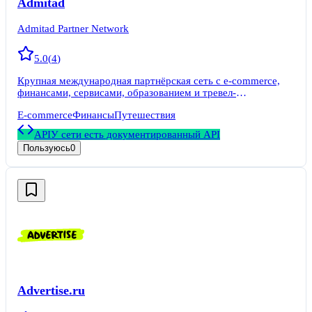
Admitad
Admitad Partner Network
5.0
(
4
)
Крупная международная партнёрская сеть с e-commerce,
финансами, сервисами, образованием и тревел-
программами.
E-commerce
Финансы
Путешествия
API
У сети есть документированный API
Пользуюсь
0
Advertise.ru