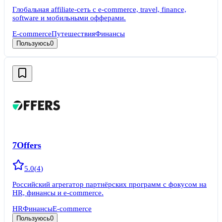
Глобальная affiliate-сеть с e-commerce, travel, finance,
software и мобильными офферами.
E-commerce
Путешествия
Финансы
Пользуюсь
0
7Offers
5.0
(
4
)
Российский агрегатор партнёрских программ с фокусом на
HR, финансы и e-commerce.
HR
Финансы
E-commerce
Пользуюсь
0