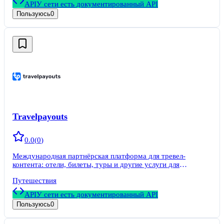
API
У сети есть документированный API
Пользуюсь
0
Travelpayouts
0.0
(
0
)
Международная партнёрская платформа для тревел-
контента: отели, билеты, туры и другие услуги для
путешественников.
Путешествия
API
У сети есть документированный API
Пользуюсь
0