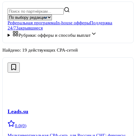
Реферальная программа
In-house офферы
Поддержка
24/7
Закрывшиеся
Рубрики: офферы и способы выплат
Найдено:
19
действующих CPA-сетей
Leads.su
0.0
(
0
)
Мультивертикальная CPA-сеть для России и СНГ: финансы,