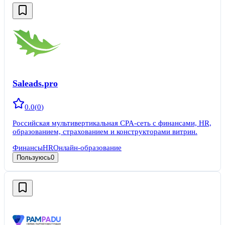
Saleads.pro
0.0
(
0
)
Российская мультивертикальная CPA-сеть с финансами, HR,
образованием, страхованием и конструкторами витрин.
Финансы
HR
Онлайн-образование
Пользуюсь
0