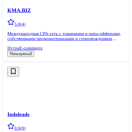
KMA.BIZ
5.0
(
4
)
Международная CPA-сеть с товарными и nutra-офферами,
собственными промоматериалами и сопровождением
вебмастеров.
Нутра
E-commerce
Пользуюсь
0
Indoleads
0.0
(
0
)