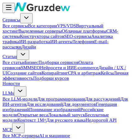
Сервисы
Все сервисы
Все категории
VPS/VDS
Виртуальный
хостинг
Выделенные серверы
Облачные платформы
CRM-
системы
Конструкторы сайтов
SEO-сервисы
Аналитика
трафика
ИИ-разработка
ИИ-агенты
Телефония
E-mail-
рассылки
Дизайн
Статьи
Все статьи
Бизнес
Подборки сервисов
Оплата
сервисов
SMM
SEO
Нейросети и ИИ
E-commerce
Дизайн / UX /
UI
Создание сайтов
Копирайтинг
CPA и арбитраж
Кейсы
Личная
эффективность
Подборки курсов
Новости
LLMs
Все LLM-модели
Для программирования
Для рассуждений
Для
ИИ-агентов
Для исследований
Для документов
Генерация
изображений
Понимание изображений
Российские
модели
Открытые веса
Локальный запуск
Бесплатные
модели
Контекст 1M+
Для русского языка
Недорогой API
MCP
Все MCP-серверы
AI и машинное