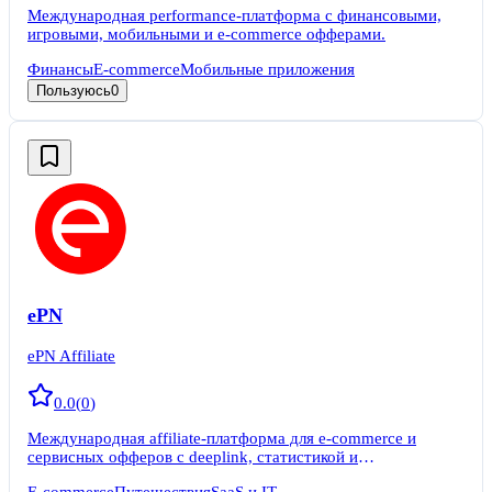
Международная performance-платформа с финансовыми,
игровыми, мобильными и e-commerce офферами.
Финансы
E-commerce
Мобильные приложения
Пользуюсь
0
ePN
ePN Affiliate
0.0
(
0
)
Международная affiliate-платформа для e-commerce и
сервисных офферов с deeplink, статистикой и
инструментами монетизации контента.
E-commerce
Путешествия
SaaS и IT