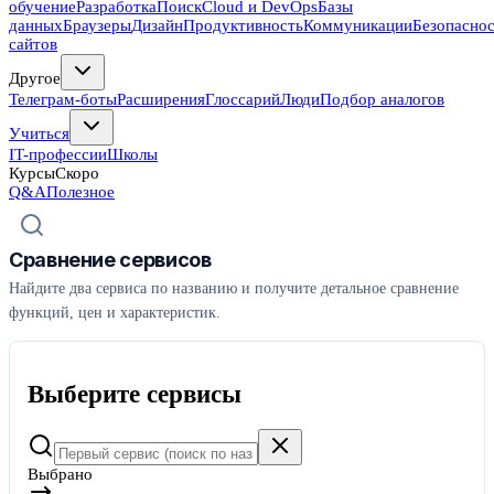
обучение
Разработка
Поиск
Cloud и DevOps
Базы
данных
Браузеры
Дизайн
Продуктивность
Коммуникации
Безопасно
сайтов
Другое
Телеграм-боты
Расширения
Глоссарий
Люди
Подбор аналогов
Учиться
IT-профессии
Школы
Курсы
Скоро
Q&A
Полезное
Сравнение сервисов
Найдите два сервиса по названию и получите детальное сравнение
функций, цен и характеристик.
Выберите сервисы
Выбрано