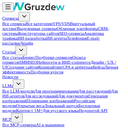
Сервисы
Все сервисы
Все категории
VPS/VDS
Виртуальный
хостинг
Выделенные серверы
Облачные платформы
CRM-
системы
Конструкторы сайтов
SEO-сервисы
Аналитика
трафика
ИИ-разработка
ИИ-агенты
Телефония
E-mail-
рассылки
Дизайн
Статьи
Все статьи
Бизнес
Подборки сервисов
Оплата
сервисов
SMM
SEO
Нейросети и ИИ
E-commerce
Дизайн / UX /
UI
Создание сайтов
Копирайтинг
CPA и арбитраж
Кейсы
Личная
эффективность
Подборки курсов
Новости
LLMs
Все LLM-модели
Для программирования
Для рассуждений
Для
ИИ-агентов
Для исследований
Для документов
Генерация
изображений
Понимание изображений
Российские
модели
Открытые веса
Локальный запуск
Бесплатные
модели
Контекст 1M+
Для русского языка
Недорогой API
MCP
Все MCP-серверы
AI и машинное