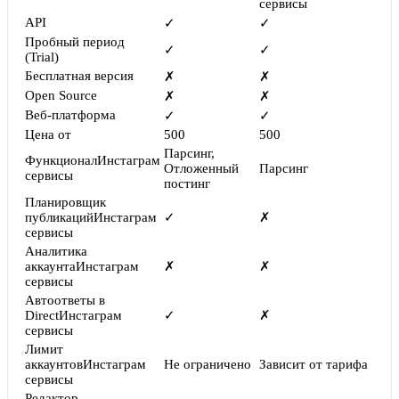
сервисы
API
✓
✓
Пробный период
✓
✓
(Trial)
Бесплатная версия
✗
✗
Open Source
✗
✗
Веб-платформа
✓
✓
Цена от
500
500
Парсинг,
Функционал
Инстаграм
Отложенный
Парсинг
сервисы
постинг
Планировщик
публикаций
Инстаграм
✓
✗
сервисы
Аналитика
аккаунта
Инстаграм
✗
✗
сервисы
Автоответы в
Direct
Инстаграм
✓
✗
сервисы
Лимит
аккаунтов
Инстаграм
Не ограничено
Зависит от тарифа
сервисы
Редактор