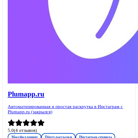
Plumapp.ru
Автоматизированная и простая раскрутка в Инстаграм c
Plumapp.ru (закрылся)
5.0
(
4
отзывов)
Массфолловинг
Direct-рассылки
Инстаграм сервисы