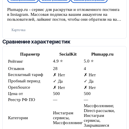
Plumapp.ru - сервис для раскрутки и отложенного постинга
в Instagram. Массовая подписка вашим аккаунтом на
пользователей, лайкинг постов, чтобы они обратили на вас
внимание, и отписка — здесь все автоматизировано. Можно
настроить рассылку сообщений в директ всем, кто на вас
Карточка
подписывается, чтобы, вовлекая их в диалог, призывать к
целевому действию.
Сравнение характеристик
Параметр
SocialKit
Plumapp.ru
4.9 ⭐
5.0 ⭐
Рейтинг
Отзывов
28
4
Бесплатный тариф
✗ Нет
✗ Нет
Пробный период
✓ Да
✓ Да
OpenSource
✗ Нет
✗ Нет
Цена от
500
500
Реестр РФ ПО
—
—
Массфолловинг,
Direct-рассылки,
Инстаграм
Инстаграм
Категории
сервисы,
сервисы,
Массфолловинг
Закрывшиеся