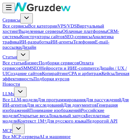
Сервисы
Все сервисы
Все категории
VPS/VDS
Виртуальный
хостинг
Выделенные серверы
Облачные платформы
CRM-
системы
Конструкторы сайтов
SEO-сервисы
Аналитика
трафика
ИИ-разработка
ИИ-агенты
Телефония
E-mail-
рассылки
Дизайн
Статьи
Все статьи
Бизнес
Подборки сервисов
Оплата
сервисов
SMM
SEO
Нейросети и ИИ
E-commerce
Дизайн / UX /
UI
Создание сайтов
Копирайтинг
CPA и арбитраж
Кейсы
Личная
эффективность
Подборки курсов
Новости
LLMs
Все LLM-модели
Для программирования
Для рассуждений
Для
ИИ-агентов
Для исследований
Для документов
Генерация
изображений
Понимание изображений
Российские
модели
Открытые веса
Локальный запуск
Бесплатные
модели
Контекст 1M+
Для русского языка
Недорогой API
MCP
Все MCP-серверы
AI и машинное