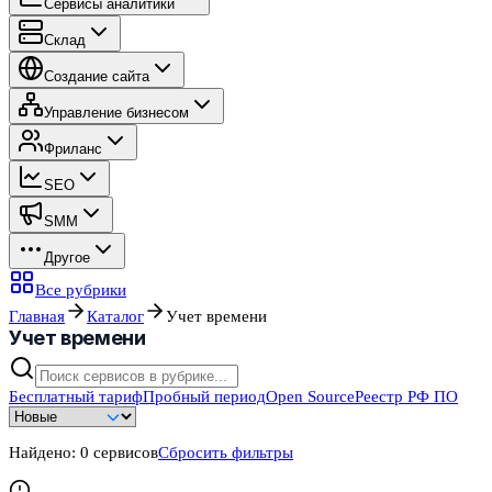
Сервисы аналитики
Склад
Создание сайта
Управление бизнесом
Фриланс
SEO
SMM
Другое
Все рубрики
Главная
Каталог
Учет времени
Учет времени
Бесплатный тариф
Пробный период
Open Source
Реестр РФ ПО
Найдено:
0
сервисов
Сбросить фильтры