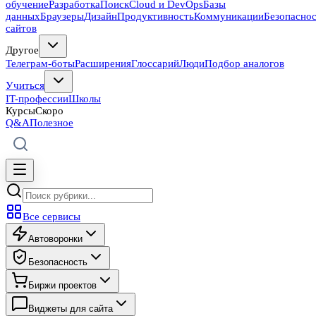
обучение
Разработка
Поиск
Cloud и DevOps
Базы
данных
Браузеры
Дизайн
Продуктивность
Коммуникации
Безопасно
сайтов
Другое
Телеграм-боты
Расширения
Глоссарий
Люди
Подбор аналогов
Учиться
IT-профессии
Школы
Курсы
Скоро
Q&A
Полезное
Все сервисы
Автоворонки
Безопасность
Биржи проектов
Виджеты для сайта