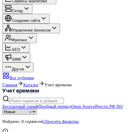
Сервисы аналитики
Склад
Создание сайта
Управление бизнесом
Фриланс
SEO
SMM
Другое
Все рубрики
Главная
Каталог
Учет времени
Учет времени
Бесплатный тариф
Пробный период
Open Source
Реестр РФ ПО
Найдено:
0
сервисов
Сбросить фильтры