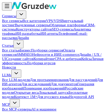
Сервисы
Все сервисы
Все категории
VPS/VDS
Виртуальный
хостинг
Выделенные серверы
Облачные платформы
CRM-
системы
Конструкторы сайтов
SEO-сервисы
Аналитика
трафика
ИИ-разработка
ИИ-агенты
Телефония
E-mail-
рассылки
Дизайн
Статьи
Все статьи
Бизнес
Подборки сервисов
Оплата
сервисов
SMM
SEO
Нейросети и ИИ
E-commerce
Дизайн / UX /
UI
Создание сайтов
Копирайтинг
CPA и арбитраж
Кейсы
Личная
эффективность
Подборки курсов
Новости
LLMs
Все LLM-модели
Для программирования
Для рассуждений
Для
ИИ-агентов
Для исследований
Для документов
Генерация
изображений
Понимание изображений
Российские
модели
Открытые веса
Локальный запуск
Бесплатные
модели
Контекст 1M+
Для русского языка
Недорогой API
MCP
Все MCP-серверы
AI и машинное