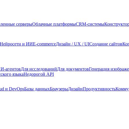
ленные серверы
Облачные платформы
CRM-системы
Конструкто
Нейросети и ИИ
E-commerce
Дизайн / UX / UI
Создание сайтов
Ко
И-агентов
Для исследований
Для документов
Генерация изображ
сского языка
Недорогой API
ud и DevOps
Базы данных
Браузеры
Дизайн
Продуктивность
Комму