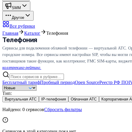
SMM
Другое
Все рубрики
Главная
Каталог
Телефония
Телефония
Сервисы для подключения облачной телефонии — виртуальной АТС. Орг
городские номера. Все сервисы имеют настройки SIP, чтобы вы могли г
поставщиков такие функции, как коллтрекинг, FMC SIM-карты, виджет
коллтрекинг-рейтинг.
Бесплатный тариф
Пробный период
Open Source
Реестр РФ ПО
I
Тип
:
Виртуальная АТС
IP-телефония
Облачная АТС
Корпоративная 
Найдено:
0
сервисов
Сбросить фильтры
Сервисов в этой категории пока нет