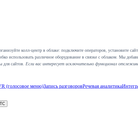
анизуйте колл-центр в облаке: подключите операторов, установите сай
ибко использовать различное оборудование в связке с облаком. Мы добав
ы для сайтов.
Если вас интересует исключительно функционал отслеживан
VR (голосовое меню)
Запись разговоров
Речевая аналитика
Интегр
АТС