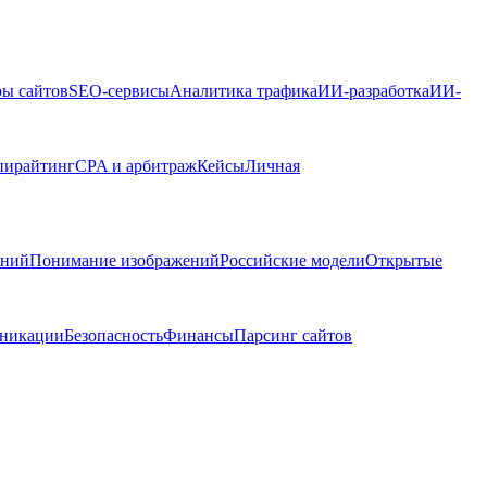
ры сайтов
SEO-сервисы
Аналитика трафика
ИИ-разработка
ИИ-
пирайтинг
CPA и арбитраж
Кейсы
Личная
ений
Понимание изображений
Российские модели
Открытые
никации
Безопасность
Финансы
Парсинг сайтов