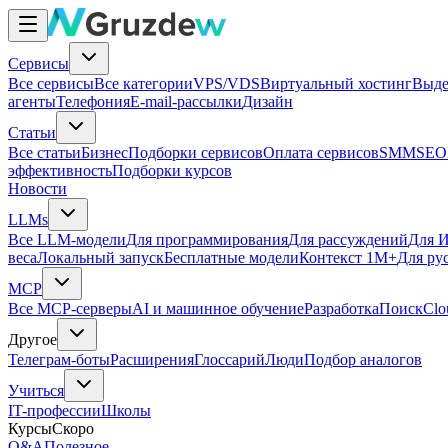
Сервисы
Все сервисы
Все категории
VPS/VDS
Виртуальный хостинг
Выде
агенты
Телефония
E-mail-рассылки
Дизайн
Статьи
Все статьи
Бизнес
Подборки сервисов
Оплата сервисов
SMM
SEO
эффективность
Подборки курсов
Новости
LLMs
Все LLM-модели
Для программирования
Для рассуждений
Для И
веса
Локальный запуск
Бесплатные модели
Контекст 1M+
Для ру
MCP
Все MCP-серверы
AI и машинное обучение
Разработка
Поиск
Clo
Другое
Телеграм-боты
Расширения
Глоссарий
Люди
Подбор аналогов
Учиться
IT-профессии
Школы
Курсы
Скоро
Q&A
Полезное